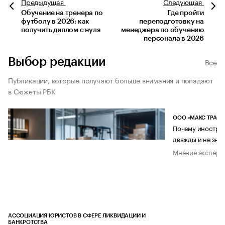
Предыдущая
Следующая
Обучение на тренера по
Где пройти
футболу в 2026: как
переподготовку на
получить диплом с нуля
менеджера по обучению
персонала в 2026
Выбор редакции
Все
Публикации, которые получают больше внимания и попадают
в Сюжеты РБК
ООО «МАКС ТРАСТ
Почему иностран
дважды и не знае
Мнение эксперт
АССОЦИАЦИЯ ЮРИСТОВ В СФЕРЕ ЛИКВИДАЦИИ И
БАНКРОТСТВА