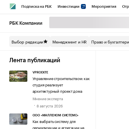
Подписка на РБК
Инвестиции
Мероприятия
Отр
Спорт
Школа управления РБК
РБК Образование
РБ
РБК Компании
Стиль
Крипто
РБК Бизнес-среда
Дискуссионный кл
Выбор редакции
Менеджмент и HR
Право и бухгалтер
Спецпроекты СПб
Конференции СПб
Спецпроекты
Технологии и медиа
Финансы
Рынок наличной валют
Лента публикаций
VPROEKTE
Управление строительством: как
студия реализует
архитектурный проект дома
Мнение эксперта
8 августа 2026
ООО «МАЛЛЕНОМ СИСТЕМС»
Как выбрать систему для
сериализации и агрегации на