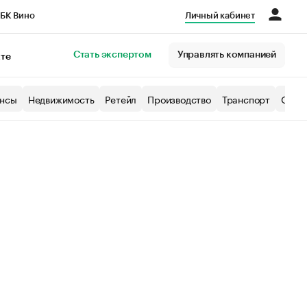
БК Вино
Личный кабинет
Город
Стать экспертом
Управлять компанией
кте
нсы
Недвижимость
Ретейл
Производство
Транспорт
Образ