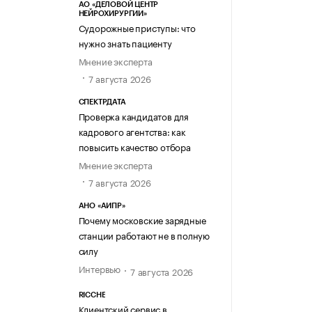
АО «ДЕЛОВОЙ ЦЕНТР
НЕЙРОХИРУРГИИ»
Судорожные приступы: что
нужно знать пациенту
Мнение эксперта
7 августа 2026
СПЕКТРДАТА
Проверка кандидатов для
кадрового агентства: как
повысить качество отбора
Мнение эксперта
7 августа 2026
АНО «АИПР»
Почему московские зарядные
станции работают не в полную
силу
Интервью
7 августа 2026
RICCHE
Клиентский сервис в