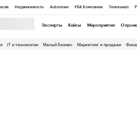
асли
Недвижимость
Autonews
РБК Компании
Телеканал
Р
К Курсы
РБК Life
Тренды
Визионеры
Национальные проекты
Эксперты
Кейсы
Мероприятия
О прое
уб
Исследования
Кредитные рейтинги
Франшизы
Газета
ия
IT и технологии
Малый бизнес
Маркетинг и продажи
Фина
Проверка контрагентов
Политика
Экономика
Бизнес
ы