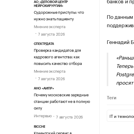
банков и 
АО «ДЕЛОВОЙ ЦЕНТР
НЕЙРОХИРУРГИИ»
Судорожные приступы: что
По данным 
нужно знать пациенту
поддержива
Мнение эксперта
7 августа 2026
Геннадий 
СПЕКТРДАТА
Проверка кандидатов для
«Раньш
кадрового агентства: как
повысить качество отбора
Теперь
Мнение эксперта
Postgre
7 августа 2026
просят
АНО «АИПР»
Почему московские зарядные
Теги
станции работают не в полную
силу
Интервью
IT и техноло
7 августа 2026
RICCHE
Клиентский сервис в