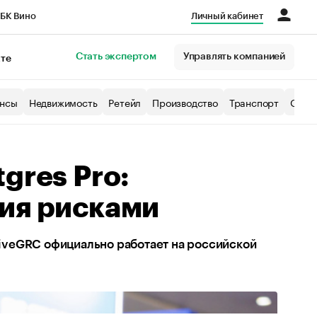
БК Вино
Личный кабинет
Город
Стать экспертом
Управлять компанией
кте
нсы
Недвижимость
Ретейл
Производство
Транспорт
Образ
gres Pro:
ния рисками
iveGRC официально работает на российской