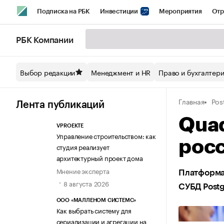
Подписка на РБК
Инвестиции
Мероприятия
Отр
Спорт
Школа управления РБК
РБК Образование
РБ
РБК Компании
Стиль
Крипто
РБК Бизнес-среда
Дискуссионный кл
Выбор редакции
Менеджмент и HR
Право и бухгалтер
Спецпроекты СПб
Конференции СПб
Спецпроекты
Главная
Pos
Технологии и медиа
Финансы
Рынок наличной валют
Лента публикаций
Quad
VPROEKTE
Управление строительством: как
росс
студия реализует
архитектурный проект дома
Мнение эксперта
Платформа
8 августа 2026
СУБД Postg
ООО «МАЛЛЕНОМ СИСТЕМС»
Как выбрать систему для
сериализации и агрегации на