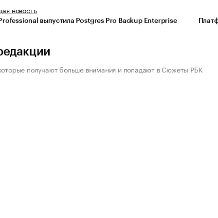
щая
новость
Professional выпустила Postgres Pro Backup Enterprise
Платф
редакции
которые получают больше внимания и попадают в Сюжеты РБК