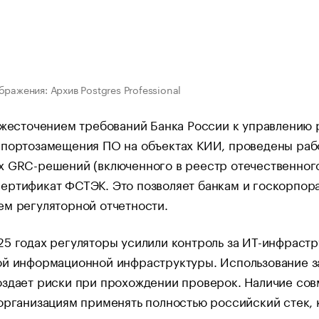
бражения: Архив Postgres Professional
ужесточением требований Банка России к управлению 
мпортозамещения ПО на объектах КИИ, проведены раб
 GRC-решений (включенного в реестр отечественного 
ртификат ФСТЭК. Это позволяет банкам и госкорпорац
м регуляторной отчетности.
5 годах регуляторы усилили контроль за ИТ-инфраст
ой информационной инфраструктуры. Использование 
здает риски при прохождении проверок. Наличие совм
организациям применять полностью российский стек, 