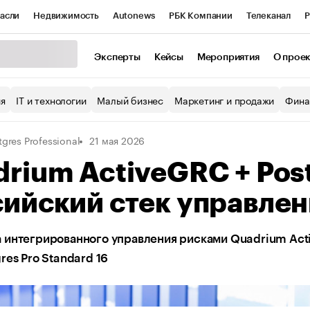
асли
Недвижимость
Autonews
РБК Компании
Телеканал
Р
К Курсы
РБК Life
Тренды
Визионеры
Национальные проекты
Эксперты
Кейсы
Мероприятия
О прое
уб
Исследования
Кредитные рейтинги
Франшизы
Газета
ия
IT и технологии
Малый бизнес
Маркетинг и продажи
Фина
Проверка контрагентов
Политика
Экономика
Бизнес
tgres Professional
21 мая 2026
ы
rium ActiveGRC + Post
ийский стек управле
 интегрированного управления рисками Quadrium Act
res Pro Standard 16