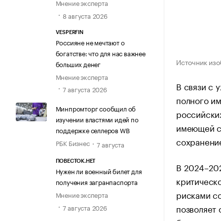
Мнение эксперта
8 августа 2026
VESPERFIN
Россияне не мечтают о
богатстве: что для нас важнее
Источник изо
больших денег
Мнение эксперта
В связи с 
7 августа 2026
полного и
Минпромторг сообщил об
российских
изучении властями идей по
имеющей се
поддержке селлеров WB
сохранение
РБК Бизнес
7 августа
ПОВЕСТОК.НЕТ
В 2024–202
Нужен ли военный билет для
критическ
получения загранпаспорта
рисками со
Мнение эксперта
позволяет 
7 августа 2026