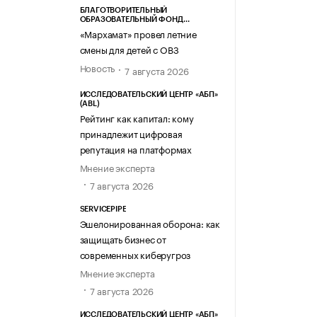
БЛАГОТВОРИТЕЛЬНЫЙ
ОБРАЗОВАТЕЛЬНЫЙ ФОНД
«МАРХАМАТ»
«Мархамат» провел летние
смены для детей с ОВЗ
Новость
7 августа 2026
ИССЛЕДОВАТЕЛЬСКИЙ ЦЕНТР «АБП»
(ABL)
Рейтинг как капитал: кому
принадлежит цифровая
репутация на платформах
Мнение эксперта
7 августа 2026
SERVICEPIPE
Эшелонированная оборона: как
защищать бизнес от
современных киберугроз
Мнение эксперта
7 августа 2026
ИССЛЕДОВАТЕЛЬСКИЙ ЦЕНТР «АБП»