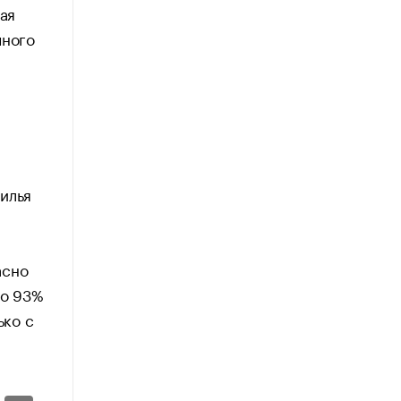
ая
чного
илья
асно
ло 93%
ько с