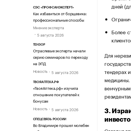
дней (д
СЭС «ПРОФСАНЭКСПЕРТ»
Как избавиться от борщевика:
Огранич
профессиональные способы
Мнение эксперта
Более с
5 августа 2026
клиенто
ТЕНЗОР
Отраслевые эксперты начали
Для нерези
серию семинаров по переходу
государст
на ЭПД
тендерах и
Новость
5 августа 2026
медицины. 
ТВОЯАПТЕКА.РФ
венчурным 
«ТвояАптека.рф» изучила
отношение покупателей к
резидента
бонусам
Новость
5 августа 2026
3. Изра
инвест
СПЕЦСВЯЗЬ РОССИИ
Во Владимире прошел молебен
Сегодня гр