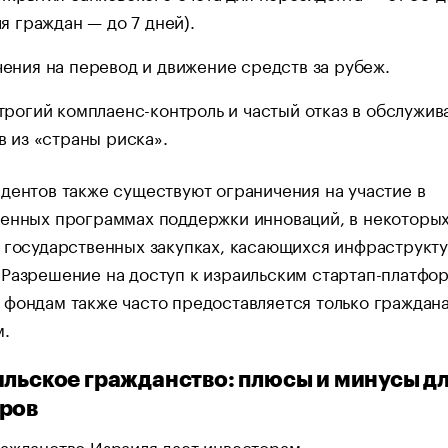
ля граждан — до 7 дней).
ения на перевод и движение средств за рубеж.
трогий комплаенс-контроль и частый отказ в обслужив
в из «страны риска».
дентов также существуют ограничения на участие в
венных программах поддержки инноваций, в некоторы
 государственных закупках, касающихся инфраструкт
Разрешение на доступ к израильским стартап-платфо
фондам также часто предоставляется только граждан
м.
ильское гражданство: плюсы и минусы д
оров
ажданство Израиля дает инвесторам: