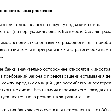
ополнительных расходов:
ысокая ставка налога на покупку недвижимости для
ентов (на первую жилплощадь 8% вместо 0% для гражд
имость получать специальные разрешения для приоб
плуатации земли в приграничных и стратегически важ
х.
е банки значительно осторожнее относятся к иностр
за требований Закона о предотвращении отмывания ден
а международных санкций. Для российских инвесторов
открытие счетов без наличия израильского гражданств
атуса постоянного резидента затруднительно.
ткрытия банковского счета для нерезидента — от 30 д