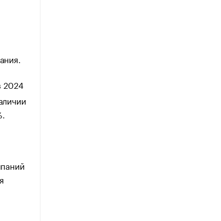
ания.
в 2024
наличии
%.
мпаний
я