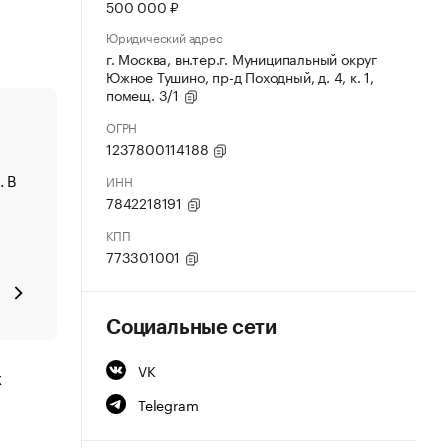
500 000 ₽
Юридический адрес
г. Москва, вн.тер.г. Муниципальный округ
Южное Тушино, пр-д Походный, д. 4, к. 1,
помещ. 3/1
ОГРН
1237800114188
. В
ИНН
7842218191
КПП
773301001
Социальные сети
VK
х
Telegram