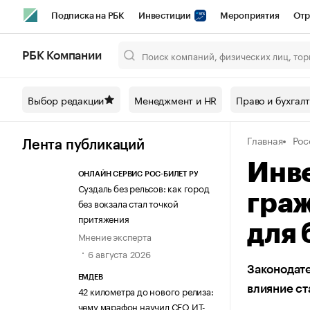
Подписка на РБК
Инвестиции
Мероприятия
Отр
Спорт
Школа управления РБК
РБК Образование
РБ
РБК Компании
Город
Стиль
Крипто
РБК Бизнес-среда
Дискусси
Выбор редакции
Менеджмент и HR
Право и бухгал
Спецпроекты СПб
Конференции СПб
Спецпроекты
Главная
Рос
Технологии и медиа
Финансы
Рынок наличной валют
Лента публикаций
Инве
ОНЛАЙН СЕРВИС РОС-БИЛЕТ РУ
Суздаль без рельсов: как город
гра
без вокзала стал точкой
притяжения
для
Мнение эксперта
6 августа 2026
Законодат
ЕМДЕВ
влияние ст
42 километра до нового релиза:
чему марафон научил СЕО ИТ-