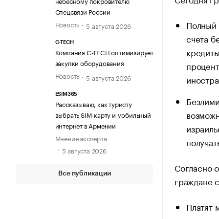
небесному покровителю
Спецсвязи России
Полный 
Новость
5 августа 2026
счета б
C-TECH
кредиты
Компания C-TECH оптимизирует
закупки оборудования
процент
Новость
5 августа 2026
иностра
ESIM365
Безлими
Рассказываю, как туристу
возможн
выбрать SIM-карту и мобильный
интернет в Армении
израиль
Мнение эксперта
получат
5 августа 2026
Согласно 
Все публикации
граждане 
Платят 