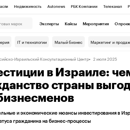
асли
Недвижимость
Autonews
РБК Компании
Телеканал
Р
К Курсы
РБК Life
Тренды
Визионеры
Национальные проекты
Эксперты
Кейсы
Мероприятия
О прое
онный клуб
Исследования
Кредитные рейтинги
Франшизы
Г
терия
IT и технологии
Малый бизнес
Маркетинг и прода
Проверка контрагентов
Политика
Экономика
Бизнес
сийско-Израильский Консультационный Центр
2 июля 2025
ы
стиции в Израиле: че
жданство страны выго
 бизнесменов
ельные и экономические нюансы инвестирования в Изр
атуса гражданина на бизнес-процессы