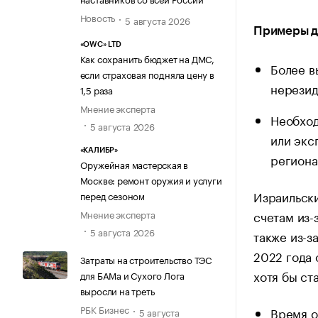
Новость
5 августа 2026
Примеры д
«OWC» LTD
Как сохранить бюджет на ДМС,
Более в
если страховая подняла цену в
нерезид
1,5 раза
Мнение эксперта
Необход
5 августа 2026
или экс
«КАЛИБР»
региона
Оружейная мастерская в
Москве: ремонт оружия и услуги
Израильски
перед сезоном
счетам из-
Мнение эксперта
5 августа 2026
также из-з
2022 года 
Затраты на строительство ТЭС
хотя бы ст
для БАМа и Сухого Лога
выросли на треть
РБК Бизнес
Время о
5 августа