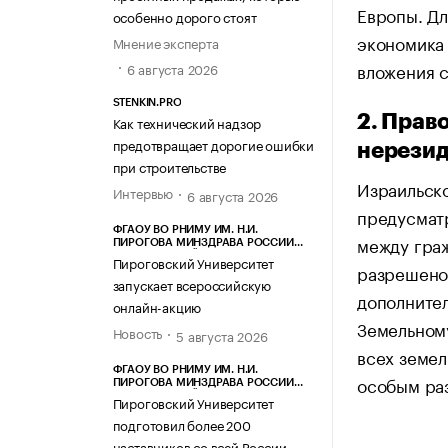
Европы. Дл
особенно дорого стоят
экономика 
Мнение эксперта
вложения с
6 августа 2026
STENKIN.PRO
2. Прав
Как технический надзор
предотвращает дорогие ошибки
нерезид
при строительстве
Израильско
Интервью
6 августа 2026
предусматр
ФГАОУ ВО РНИМУ ИМ. Н.И.
между граж
ПИРОГОВА МИНЗДРАВА РОССИИ
(ПИРОГОВСКИЙ УНИВЕРСИТЕТ)
Пироговский Университет
разрешено
запускает всероссийскую
дополните
онлайн-акцию
Земельному
Новость
5 августа 2026
всех земел
ФГАОУ ВО РНИМУ ИМ. Н.И.
особым ра
ПИРОГОВА МИНЗДРАВА РОССИИ
(ПИРОГОВСКИЙ УНИВЕРСИТЕТ)
Пироговский Университет
подготовил более 200
наставников со всей России