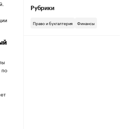
й.
Рубрики
ции
Право и бухгалтерия
Финансы
ый
пы
 по
.
яет