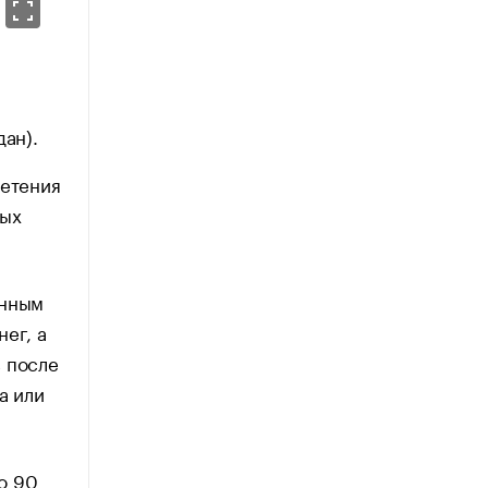
ан).
ретения
ных
анным
ег, а
 после
а или
о 90