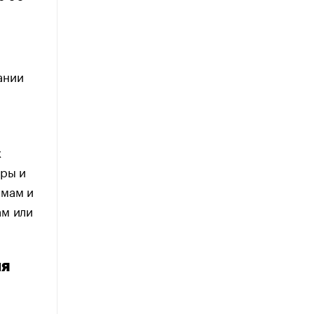
ании
х
уры и
рмам и
ам или
ля