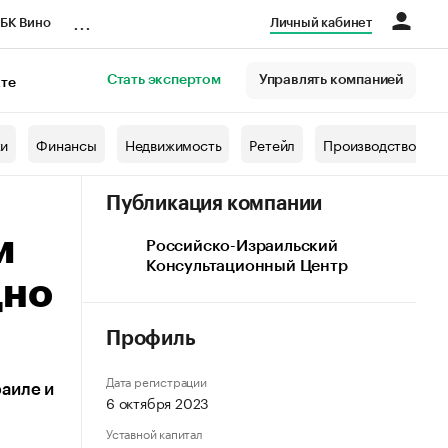
...
БК Вино
Личный кабинет
Стать экспертом
Управлять компанией
кте
азета
жи
Финансы
Недвижимость
Ретейл
Производство
Публикация компании
м
Российско-Израильский
Консультационный Центр
дно
Профиль
Дата регистрации
аиле и
6 октября 2023
Уставной капитал