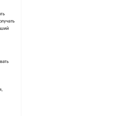
ать
олучать
ьший
вать
я,