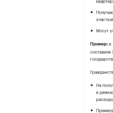
квартир
Получаю
участка
Могут у
в 
Пример:
составила 
государств
Гражданств
На полу
в рамка
расходо
Преимущ