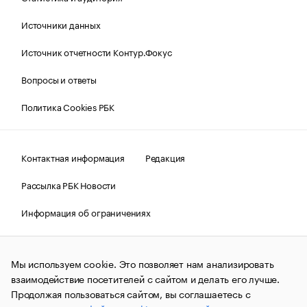
Источники данных
Источник отчетности Контур.Фокус
Вопросы и ответы
Политика Cookies РБК
Контактная информация
Редакция
Рассылка РБК Новости
Информация об ограничениях
Правовая информация
О соблюдении авторских прав
Мы используем cookie. Это позволяет нам анализировать
© АО «РОСБИЗНЕСКОНСАЛТИНГ»,
1995–2026.
Сообщения
и материалы информационного агентства «РБК»
взаимодействие посетителей с сайтом и делать его лучше.
(зарегистрировано Федеральной службой по надзору в сфере
Продолжая пользоваться сайтом, вы соглашаетесь с
связи, информационных технологий и массовых