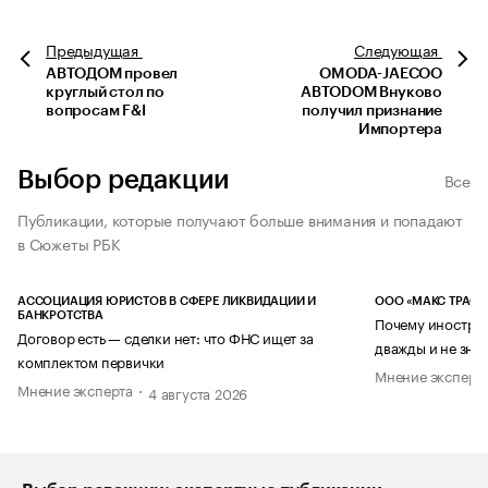
Предыдущая
Следующая
АВТОДОМ провел
OMODA-JAECOO
круглый стол по
АВТОDОМ Внуково
вопросам F&I
получил признание
Импортера
Выбор редакции
Все
Публикации, которые получают больше внимания и попадают
в Сюжеты РБК
АССОЦИАЦИЯ ЮРИСТОВ В СФЕРЕ ЛИКВИДАЦИИ И
ООО «МАКС ТРАСТ
БАНКРОТСТВА
Почему иностран
Договор есть — сделки нет: что ФНС ищет за
дважды и не знае
комплектом первички
Мнение эксперт
Мнение эксперта
4 августа 2026