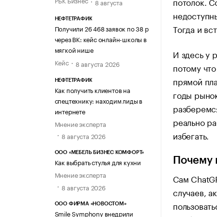
потолок. С
РБК Бизнес
8 августа
недоступны
НЕФТЕТРАФИК
Тогда и вс
Получили 26 468 заявок по 38 р
через ВК: кейс онлайн-школы в
мягкой нише
И здесь у 
Кейс
8 августа 2026
потому что
прямой пла
НЕФТЕТРАФИК
Как получить клиентов на
годы рынок
спецтехнику: находим лиды в
разберемся
интернете
реально ра
Мнение эксперта
избегать.
8 августа 2026
ООО «МЕБЕЛЬ БИЗНЕС КОМФОРТ»
Почему 
Как выбрать стулья для кухни
Мнение эксперта
Сам ChatGP
8 августа 2026
случаев, а
пользовать
ООО ФИРМА «НОВОСТОМ»
Smile Symphony внедрили