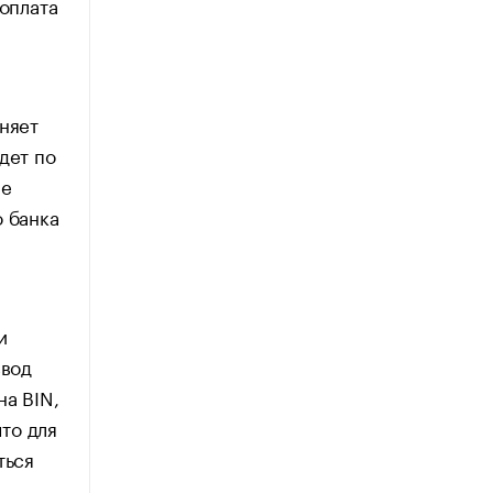
 оплата
няет
дет по
ые
о банка
и
ввод
на BIN,
что для
ться