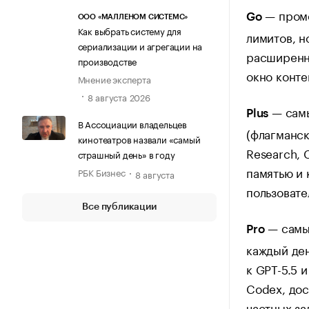
— проме
Go
ООО «МАЛЛЕНОМ СИСТЕМС»
Как выбрать систему для
лимитов, н
сериализации и агрегации на
расширенн
производстве
окно конте
Мнение эксперта
8 августа 2026
— самы
Plus
В Ассоциации владельцев
(флагманск
кинотеатров назвали «самый
Research, 
страшный день» в году
памятью и 
РБК Бизнес
8 августа
пользовате
Все публикации
— самый
Pro
каждый ден
к GPT-5.5 
Codex, до
частных за