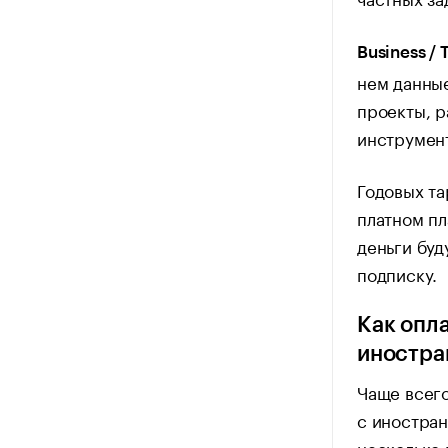
Business /
нем данные
проекты, 
инструмент
Годовых та
платном пл
деньги буд
подписку.
Как опл
иностра
Чаще всего
с иностран
несколько 