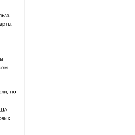
ьзя.
арты,
вы
чем
ли, но
США
овых