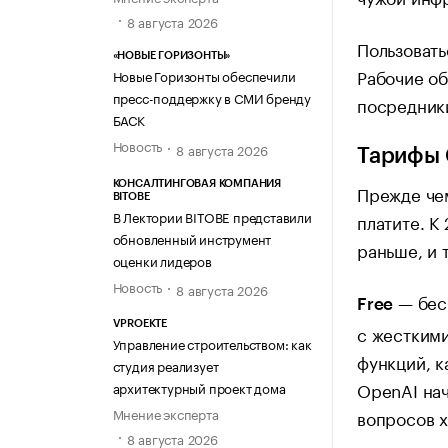
8 августа 2026
Пользовать
«НОВЫЕ ГОРИЗОНТЫ»
Рабочие об
Новые Горизонты обеспечили
пресс-поддержку в СМИ бренду
посредники
БАСК
Новость
8 августа 2026
Тарифы 
КОНСАЛТИНГОВАЯ КОМПАНИЯ
Прежде чем
BITOBE
В Лектории BITOBE представили
платите. К
обновленный инструмент
раньше, и 
оценки лидеров
Новость
8 августа 2026
— бесп
Free
VPROEKTE
с жесткими
Управление строительством: как
функций, к
студия реализует
OpenAI нач
архитектурный проект дома
Мнение эксперта
вопросов х
8 августа 2026