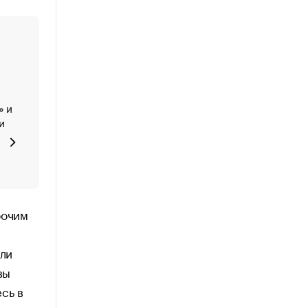
» и
и
бочим
или
вы
сь в