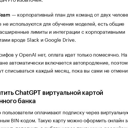
— корпоративный план для команд от двух челове
 Team
 не используются для обучения моделей, есть общие
расширенные лимиты и интеграции с корпоративными
ами вроде Slack и Google Drive.
рифов у OpenAI нет, оплата идет только помесячно. Н
ане автоматически включается автопродление, поэтом
ут списываться каждый месяц, пока вы сами не отмени
атить ChatGPT виртуальной картой
нного банка
 пользователи оплачивают подписку через виртуальну
ным BIN-кодом. Такую карту можно оформить онлайн з
минут, пополнить в рублях через привычные российск