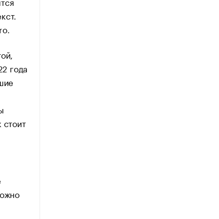
ятся
кст.
ro.
ой,
22 года
дшие
ы
 стоит
е
можно