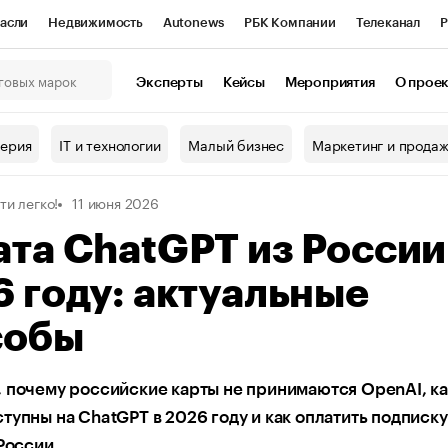
асли
Недвижимость
Autonews
РБК Компании
Телеканал
Р
К Курсы
РБК Life
Тренды
Визионеры
Национальные проекты
Эксперты
Кейсы
Мероприятия
О прое
онный клуб
Исследования
Кредитные рейтинги
Франшизы
Г
терия
IT и технологии
Малый бизнес
Маркетинг и прода
Проверка контрагентов
Политика
Экономика
Бизнес
ти легко!
11 июня 2026
ы
та ChatGPT из России
 году: актуальные
собы
 почему российские карты не принимаются OpenAI, к
тупны на ChatGPT в 2026 году и как оплатить подписку
 России