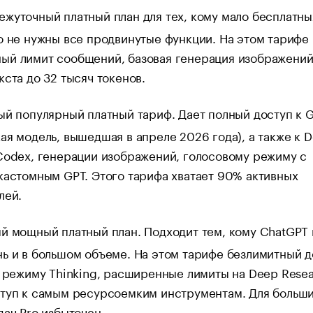
жуточный платный план для тех, кому мало бесплатны
о не нужны все продвинутые функции. На этом тарифе
ый лимит сообщений, базовая генерация изображений
кста до 32 тысяч токенов.
й популярный платный тариф. Дает полный доступ к G
ая модель, вышедшая в апреле 2026 года), а также к 
Codex, генерации изображений, голосовому режиму с
кастомным GPT. Этого тарифа хватает 90% активных
лей.
 мощный платный план. Подходит тем, кому ChatGPT
ь и в большом объеме. На этом тарифе безлимитный д
и режиму Thinking, расширенные лимиты на Deep Resea
ступ к самым ресурсоемким инструментам. Для больш
дач Pro избыточен.