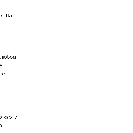
к. На
а любом
у
те
ю карту
а
ие