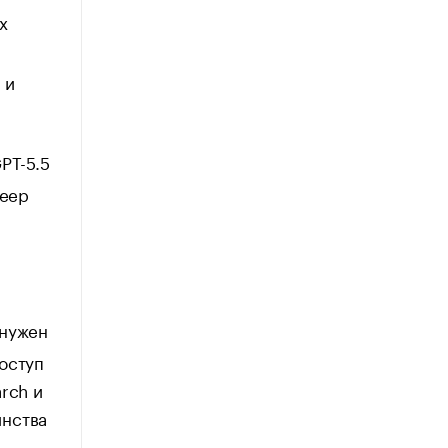
х
 и
PT-5.5
Deep
 нужен
оступ
rch и
инства