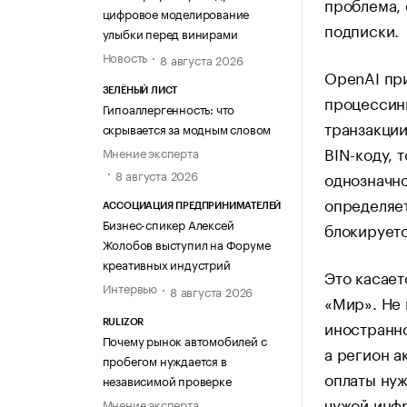
проблема, 
цифровое моделирование
подписки.
улыбки перед винирами
Новость
8 августа 2026
OpenAI при
ЗЕЛЁНЫЙ ЛИСТ
процессинг
Гипоаллергенность: что
транзакции
скрывается за модным словом
BIN-коду, 
Мнение эксперта
8 августа 2026
однозначно
определяет
АССОЦИАЦИЯ ПРЕДПРИНИМАТЕЛЕЙ
Бизнес-спикер Алексей
блокируетс
Жолобов выступил на Форуме
креативных индустрий
Это касает
Интервью
8 августа 2026
«Мир». Не 
иностранно
RULIZOR
Почему рынок автомобилей с
а регион а
пробегом нуждается в
оплаты нуж
независимой проверке
чужой инф
Мнение эксперта