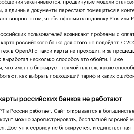
ообщения заканчиваются, продвинутые модели станов
, а длинные документы перестают помещаться в конте
тает вопрос о том, чтобы оформить подписку Plus или P
российских пользователей возникают проблемы с оплат
 карта российского банка для этого не подойдет. С 20
теж в OpenAI с такой карты не проходит, и за проше
 выработал несколько способов это обойти. Ниже
, что именно блокирует прямой платеж, какие способ
ботают, как выбрать подходящий тариф и каких ошибок
карты российских банков не работают
T в России работает. Сайт открывается в большинств
ккаунт можно зарегистрировать, бесплатной версией 
ся. Доступ к сервису не блокируется, и единственная