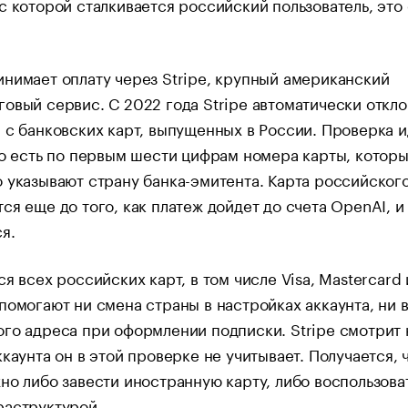
с которой сталкивается российский пользователь, это
нимает оплату через Stripe, крупный американский
овый сервис. С 2022 года Stripe автоматически откло
 с банковских карт, выпущенных в России. Проверка и
то есть по первым шести цифрам номера карты, котор
 указывают страну банка-эмитента. Карта российског
ся еще до того, как платеж дойдет до счета OpenAI, и
я.
ся всех российских карт, в том числе Visa, Mastercard 
помогают ни смена страны в настройках аккаунта, ни 
го адреса при оформлении подписки. Stripe смотрит 
ккаунта он в этой проверке не учитывает. Получается, 
но либо завести иностранную карту, либо воспользова
раструктурой.