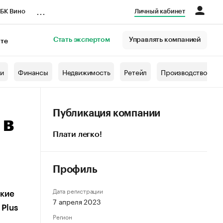
...
БК Вино
Личный кабинет
Стать экспертом
Управлять компанией
кте
азета
жи
Финансы
Недвижимость
Ретейл
Производство
Публикация компании
 в
Плати легко!
Профиль
Дата регистрации
акие
7 апреля 2023
 Plus
Регион