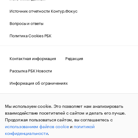
Источник отчетности Контур.Фокус
Вопросы и ответы
Политика Cookies РБК
Контактная информация
Редакция
Рассылка РБК Новости
Информация об ограничениях
Правовая информация
О соблюдении авторских прав
Мы используем cookie. Это позволяет нам анализировать
© АО «РОСБИЗНЕСКОНСАЛТИНГ»,
1995–2026.
Сообщения
и материалы информационного агентства «РБК»
взаимодействие посетителей с сайтом и делать его лучше.
(зарегистрировано Федеральной службой по надзору в сфере
Продолжая пользоваться сайтом, вы соглашаетесь с
связи, информационных технологий и массовых
использованием файлов cookie
и
политикой
коммуникаций (Роскомнадзор) 09.12.2015 за номером ИА
№ФС77-63848) сопровождаются пометкой «РБК». Отдельные
конфиденциальности
.
публикации могут содержать информацию,