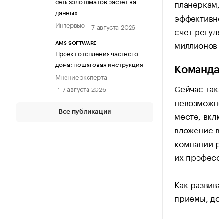
сеть золотоматов растет на
планеркам,
данных
эффективно
Интервью
7 августа 2026
счет регул
миллионов 
AMS SOFTWARE
Проект отопления частного
дома: пошаговая инструкция
Команда
Мнение эксперта
Сейчас так
7 августа 2026
невозможно
Все публикации
месте, вкл
вложение в
компании р
их профес
Как развив
приемы, д