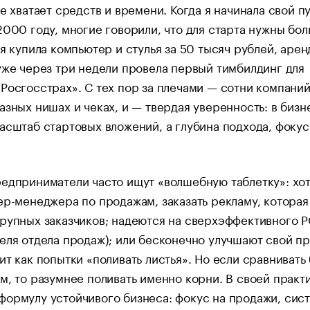
не хватает средств и времени. Когда я начинала свой пу
2000 году, многие говорили, что для старта нужны бо
 я купила компьютер и стулья за 50 тысяч рублей, арен
уже через три недели провела первый тимбилдинг для
Росгосстрах». С тех пор за плечами — сотни компаний
азных нишах и чеках, и — твердая уверенность: в бизн
асштаб стартовых вложений, а глубина подхода, фоку
едприниматели часто ищут «волшебную таблетку»: хот
ер-менеджера по продажам, заказать рекламу, которая
рупных заказчиков; надеются на сверхэффективного 
еля отдела продаж); или бесконечно улучшают свой пр
ит как попытки «поливать листья». Но если сравнивать
м, то разумнее поливать именно корни. В своей практ
формулу устойчивого бизнеса: фокус на продажи, сис