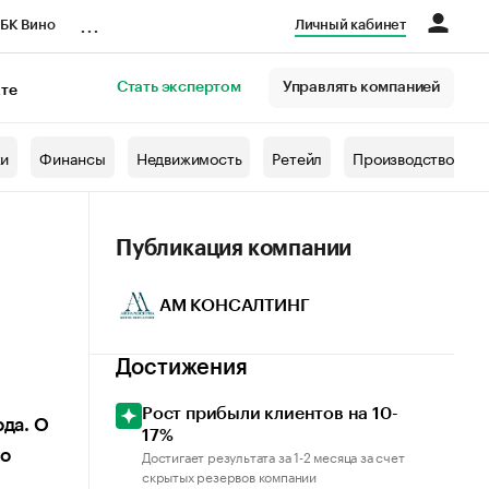
...
БК Вино
Личный кабинет
Стать экспертом
Управлять компанией
кте
азета
жи
Финансы
Недвижимость
Ретейл
Производство
Публикация компании
АМ КОНСАЛТИНГ
Достижения
Рост прибыли клиентов на 10-
ода. О
17%
Достигает результата за 1-2 месяца за счет
но
скрытых резервов компании