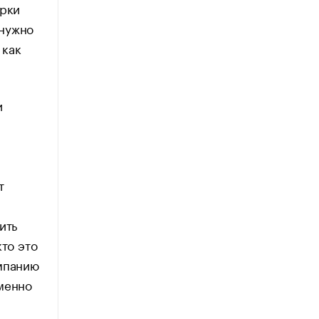
ерки
 нужно
 как
и
т
ить
кто это
омпанию
именно