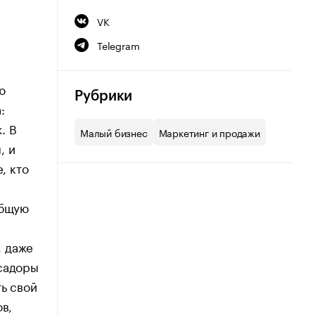
VK
я
Telegram
ю
Рубрики
:
. В
Малый бизнес
Маркетинг и продажи
, и
, кто
общую
, даже
ссадоры
ть свой
в,