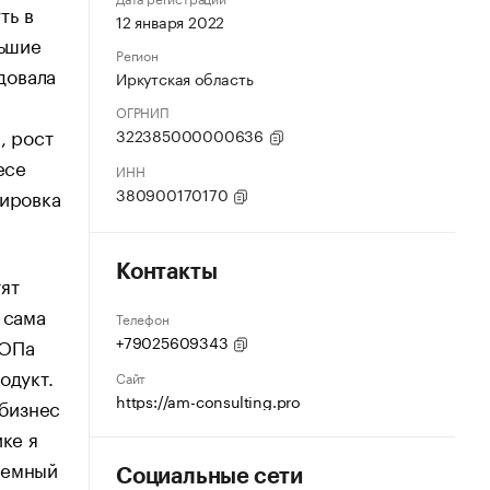
ть в
12 января 2022
льшие
Регион
довала
Иркутская область
ОГРНИП
, рост
322385000000636
есе
ИНН
380900170170
сировка
Контакты
ят
 сама
Телефон
+79025609343
РОПа
одукт.
Сайт
https://am-consulting.pro
 бизнес
ике я
темный
Социальные сети