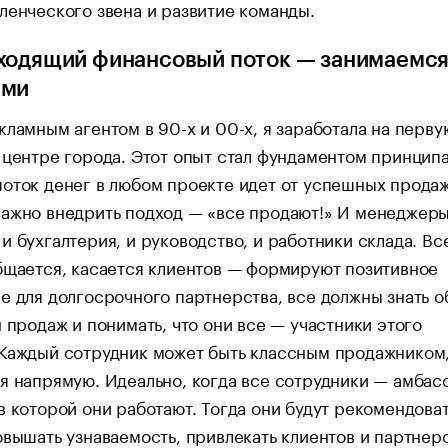
ленческого звена и развитие команды.
ходящий финансовый поток — занимаемс
ами
кламным агентом в 90-х и 00-х, я заработала на перву
 центре города. Этот опыт стал фундаментом принципа
оток денег в любом проекте идет от успешных продаж
ажно внедрить подход — «все продают!» И менеджеры
и бухгалтерия, и руководство, и работники склада. Все
бщается, касается клиентов — формируют позитивное
е для долгосрочного партнерства, все должны знать 
н продаж и понимать, что они все — участники этого
 Каждый сотрудник может быть классным продажником
я напрямую. Идеально, когда все сотрудники — амба
в которой они работают. Тогда они будут рекомендова
овышать узнаваемость, привлекать клиентов и партнеро