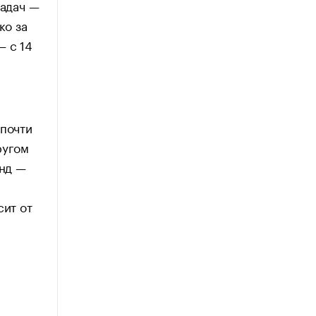
задач —
ко за
— с 14
 почти
ругом
енд —
сит от