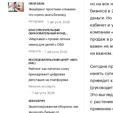
но на все 
СВОЙ БАНК
Эквайринг простыми словами:
бизнесе в 
что нужно знать бизнесу
деньги. Но
Интервью
7 августа 2026
кабинет и 
компании «
БЛАГОТВОРИТЕЛЬНЫЙ
ОБРАЗОВАТЕЛЬНЫЙ ФОНД
продаж в р
«МАРХАМАТ»
«Мархамат» провел летние
смены для детей с ОВЗ
важен не м
Новость
7 августа 2026
на важном.
ИССЛЕДОВАТЕЛЬСКИЙ ЦЕНТР «АБП»
(ABL)
Сегодня пр
Рейтинг как капитал: кому
нанять суп
принадлежит цифровая
приведет к
репутация на платформах
Мнение эксперта
(руководит
7 августа 2026
Это выгляд
с растение
SERVICEPIPE
Эшелонированная оборона: как
применяю 
защищать бизнес от