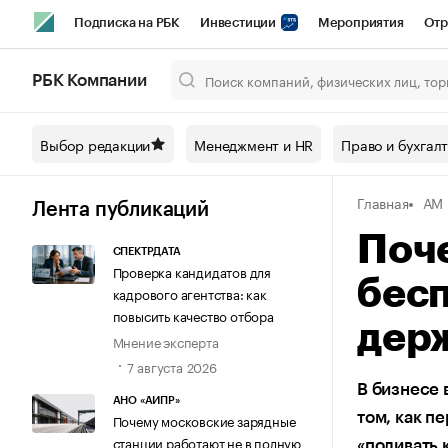
Подписка на РБК
Инвестиции
Мероприятия
Отр
Спорт
Школа управления РБК
РБК Образование
РБ
РБК Компании
Город
Стиль
Крипто
РБК Бизнес-среда
Дискусси
Выбор редакции
Менеджмент и HR
Право и бухгал
Спецпроекты СПб
Конференции СПб
Спецпроекты
Главная
АМ
Технологии и медиа
Финансы
Рынок наличной валют
Лента публикаций
Поче
СПЕКТРДАТА
Проверка кандидатов для
бес
кадрового агентства: как
повысить качество отбора
держ
Мнение эксперта
7 августа 2026
В бизнесе 
АНО «АИПР»
том, как п
Почему московские зарядные
станции работают не в полную
«поливать 