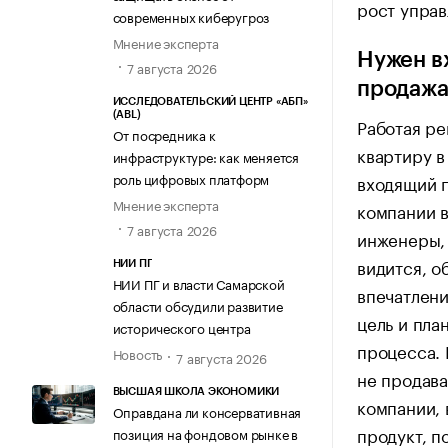
рост управ
современных киберугроз
Мнение эксперта
Нужен в
7 августа 2026
продаж
ИССЛЕДОВАТЕЛЬСКИЙ ЦЕНТР «АБП»
(ABL)
Работая ре
От посредника к
квартиру в
инфраструктуре: как меняется
роль цифровых платформ
входящий п
Мнение эксперта
компании в
7 августа 2026
инженеры, 
видится, о
НИИ ПГ
НИИ ПГ и власти Самарской
впечатлени
области обсудили развитие
цель и пла
исторического центра
процесса.
Новость
7 августа 2026
не продава
ВЫСШАЯ ШКОЛА ЭКОНОМИКИ
компании, 
Оправдана ли консервативная
продукт, п
позиция на фондовом рынке в