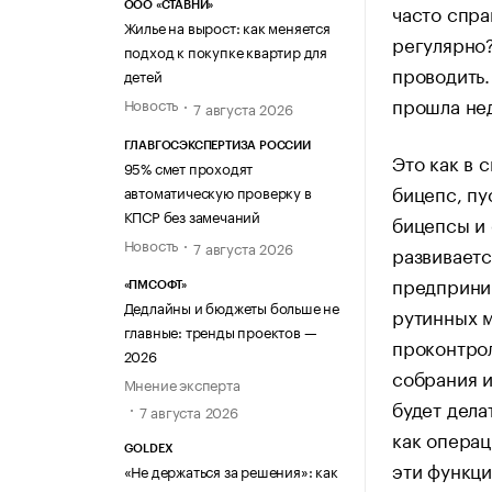
часто спра
ООО «СТАВНИ»
Жилье на вырост: как меняется
регулярно?
подход к покупке квартир для
проводить.
детей
прошла нед
Новость
7 августа 2026
ГЛАВГОСЭКСПЕРТИЗА РОССИИ
Это как в 
95% смет проходят
бицепс, пу
автоматическую проверку в
КПСР без замечаний
бицепсы и 
Новость
7 августа 2026
развиваетс
предприним
«ПМСОФТ»
Дедлайны и бюджеты больше не
рутинных м
главные: тренды проектов —
проконтрол
2026
собрания и
Мнение эксперта
будет дела
7 августа 2026
как операц
GOLDEX
эти функци
«Не держаться за решения»: как