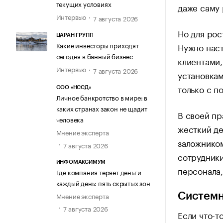
текущих условиях
даже саму 
Интервью
7 августа 2026
Но для рос
ЦАРАН ГРУПП
Какие инвесторы приходят
Нужно наст
сегодня в банный бизнес
клиентами,
Интервью
7 августа 2026
установкам
только с п
ООО «НССД»
Личное банкротство в мире: в
каких странах закон не щадит
В своей пр
человека
жесткий де
Мнение эксперта
заложником
7 августа 2026
сотрудники
ИНФОМАКСИМУМ
персонала,
Где компания теряет деньги
каждый день: пять скрытых зон
Мнение эксперта
Системн
7 августа 2026
Если что-т