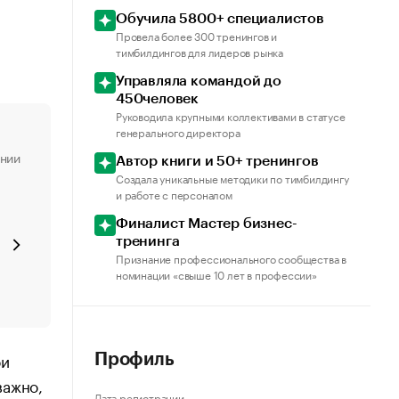
Обучила 5800+ специалистов
Провела более 300 тренингов и
тимбилдингов для лидеров рынка
Управляла командой до
450человек
Руководила крупными коллективами в статусе
генерального директора
ении
Автор книги и 50+ тренингов
Создала уникальные методики по тимбилдингу
и работе с персоналом
Финалист Мастер бизнес-
тренинга
Признание профессионального сообщества в
номинации «свыше 10 лет в профессии»
ои
Профиль
важно,
Дата регистрации