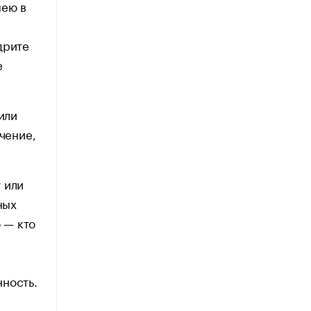
мею в
дрите
е
или
чение,
 или
ных
 — кто
нность.