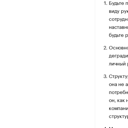
Будьте 
виду ру
сотрудн
наставн
будьте 
Основно
дегради
личный 
Структу
она не а
потребн
он, как
компани
структу