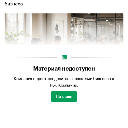
бизнеса
Материал недоступен
Компания перестала делиться новостями бизнеса на
РБК Компании.
Источник изображения: Сгенерировано нейросетью ChatGPT
На главн