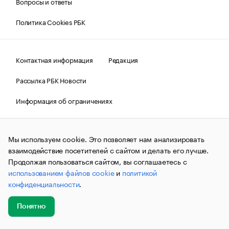
Вопросы и ответы
Политика Cookies РБК
Контактная информация
Редакция
Рассылка РБК Новости
Информация об ограничениях
Правовая информация
О соблюдении авторских прав
Мы используем cookie. Это позволяет нам анализировать
© АО «РОСБИЗНЕСКОНСАЛТИНГ»,
1995–2026.
Сообщения
и материалы информационного агентства «РБК»
взаимодействие посетителей с сайтом и делать его лучше.
(зарегистрировано Федеральной службой по надзору в сфере
Продолжая пользоваться сайтом, вы соглашаетесь с
связи, информационных технологий и массовых
использованием файлов cookie
и
политикой
коммуникаций (Роскомнадзор) 09.12.2015 за номером ИА
№ФС77-63848) сопровождаются пометкой «РБК». Отдельные
конфиденциальности
.
публикации могут содержать информацию,
не предназначенную для пользователей
до 18 лет.
companycardsfeedback@rbc.ru
Понятно
Добавить
Главное
Эксперты
Кейсы
Мероприятия
новость