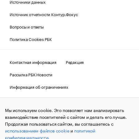
Источники данных
Источник отчетности Контур.Фокус
Вопросы и ответы
Политика Cookies РБК
Контактная информация
Редакция
Рассылка РБК Новости
Информация об ограничениях
Правовая информация
О соблюдении авторских прав
Мы используем cookie. Это позволяет нам анализировать
© АО «РОСБИЗНЕСКОНСАЛТИНГ»,
1995–2026.
Сообщения
и материалы информационного агентства «РБК»
взаимодействие посетителей с сайтом и делать его лучше.
(зарегистрировано Федеральной службой по надзору в сфере
Продолжая пользоваться сайтом, вы соглашаетесь с
связи, информационных технологий и массовых
использованием файлов cookie
и
политикой
коммуникаций (Роскомнадзор) 09.12.2015 за номером ИА
№ФС77-63848) сопровождаются пометкой «РБК». Отдельные
конфиденциальности
.