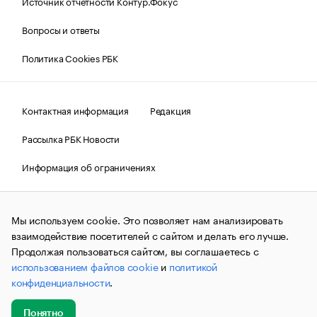
Источник отчетности Контур.Фокус
Вопросы и ответы
Политика Cookies РБК
Контактная информация
Редакция
Рассылка РБК Новости
Информация об ограничениях
Правовая информация
О соблюдении авторских прав
Мы используем cookie. Это позволяет нам анализировать
© АО «РОСБИЗНЕСКОНСАЛТИНГ»,
1995–2026.
Сообщения
и материалы информационного агентства «РБК»
взаимодействие посетителей с сайтом и делать его лучше.
(зарегистрировано Федеральной службой по надзору в сфере
Продолжая пользоваться сайтом, вы соглашаетесь с
связи, информационных технологий и массовых
использованием файлов cookie
и
политикой
коммуникаций (Роскомнадзор) 09.12.2015 за номером ИА
№ФС77-63848) сопровождаются пометкой «РБК». Отдельные
конфиденциальности
.
публикации могут содержать информацию,
не предназначенную для пользователей
до 18 лет.
companycardsfeedback@rbc.ru
Понятно