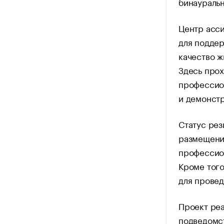
бинауральн
Центр асси
для подде
качество ж
Здесь про
профессион
и демонстр
Статус рез
размещени
профессио
Кроме того
для прове
Проект реа
подведомс