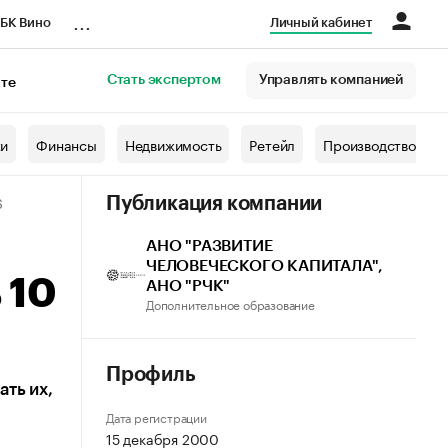
...
БК Вино
Личный кабинет
Стать экспертом
Управлять компанией
кте
азета
жи
Финансы
Недвижимость
Ретейл
Производство
6
Публикация компании
АНО "РАЗВИТИЕ
ЧЕЛОВЕЧЕСКОГО КАПИТАЛА",
 10
АНО "РЧК"
Дополнительное образование
Профиль
ть их,
Дата регистрации
15 декабря 2000