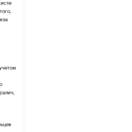
кисти
того,
еза
учетом
о
ралич,
льцев