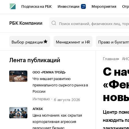
Подписка на РБК
Инвестиции
Мероприятия
Отр
Спорт
Школа управления РБК
РБК Образование
РБ
РБК Компании
Город
Стиль
Крипто
РБК Бизнес-среда
Дискусси
Выбор редакции
Менеджмент и HR
Право и бухгал
Спецпроекты СПб
Конференции СПб
Спецпроекты
Главная
АНО
Технологии и медиа
Финансы
Рынок наличной валют
Лента публикаций
С на
ООО «РЕММА ТРЕЙД»
Что мешает развитию
«Фе
премиального сырного рынка в
России
нов
Интервью
6 августа 2026
АПКБК
Центр помо
Цена молчания: как скрытая
находить п
корпоративная агрессия
разрушает бизнес
заказчико