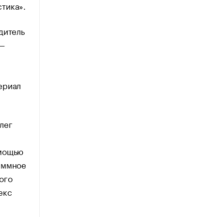
тика».
дитель
 —
ериал
лег
омощью
аммное
ого
екс