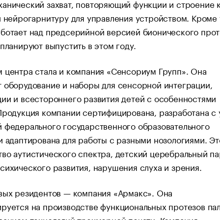
анический захват, повторяющий функции и строение 
и нейрогарнитуру для управления устройством. Кроме 
аботает над предсерийной версией бионического прот
 планируют выпустить в этом году.
 центра стала и компания «Сенсориум Групп». Она
 оборудование и наборы для сенсорной интеграции,
ии и всестороннего развития детей с особенностями
Продукция компании сертифицирована, разработана с 
 федерального государственного образовательного
и адаптирована для работы с разными нозологиями. Эт
во аутистического спектра, детский церебральный па
сихического развития, нарушения слуха и зрения.
вых резидентов — компания «Армакс». Она
руется на производстве функциональных протезов па
ванием технологий трехмерной печати. Компания