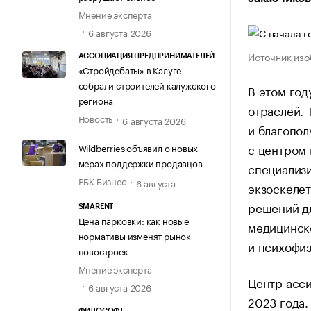
Мнение эксперта
6 августа 2026
Источник изо
АССОЦИАЦИЯ ПРЕДПРИНИМАТЕЛЕЙ
«Стройдебаты» в Калуге
собрали строителей калужского
В этом год
региона
отраслей. 
Новость
6 августа 2026
и благопол
с центром 
Wildberries объявил о новых
мерах поддержки продавцов
специализи
РБК Бизнес
6 августа
экзоскелет
решений дл
SMARENT
Цена парковки: как новые
медицинск
нормативы изменят рынок
и психофиз
новостроек
Мнение эксперта
Центр асси
6 августа 2026
2023 года.
ФИЛОСОФТ