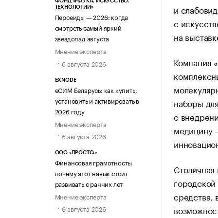
ФОНД «НАУКА. ИСКУССТВО.
и слабовид
ТЕХНОЛОГИИ»
Персеиды — 2026: когда
с искусст
смотреть самый яркий
на выставк
звездопад августа
Мнение эксперта
Компания «
6 августа 2026
комплексн
EXNODE
молекулярн
еСИМ Беларусь: как купить,
установить и активировать в
наборы для
2026 году
с внедрени
Мнение эксперта
медицину —
6 августа 2026
инновацио
ООО «ПРОСТО.»
Финансовая грамотность:
Столичная
почему этот навык стоит
городской
развивать с ранних лет
средства, 
Мнение эксперта
возможност
6 августа 2026