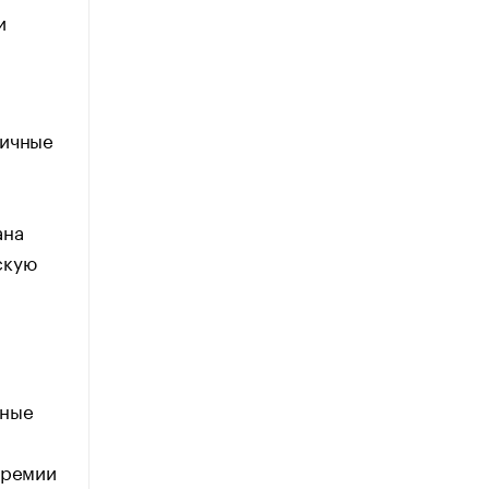
и
гичные
и
ана
скую
й
тные
премии