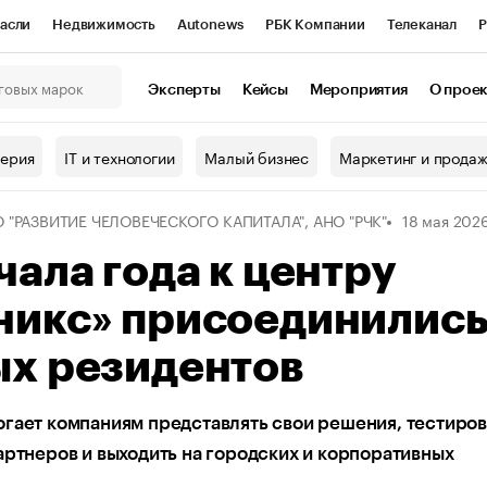
асли
Недвижимость
Autonews
РБК Компании
Телеканал
Р
К Курсы
РБК Life
Тренды
Визионеры
Национальные проекты
Эксперты
Кейсы
Мероприятия
О прое
онный клуб
Исследования
Кредитные рейтинги
Франшизы
Г
терия
IT и технологии
Малый бизнес
Маркетинг и прода
Проверка контрагентов
Политика
Экономика
Бизнес
 "РАЗВИТИЕ ЧЕЛОВЕЧЕСКОГО КАПИТАЛА", АНО "РЧК"
18 мая 202
ы
чала года к центру
никс» присоединились
ых резидентов
гает компаниям представлять свои решения, тестирова
артнеров и выходить на городских и корпоративных
в