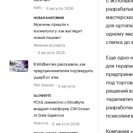
Кейс
разрабатыв
6 августа 2026
мастерски
НОВАЯ АНАТОМИЯ
для ортопе
Мужчины пришли к
косметологу: как выглядит
одному мас
новый пациент
слепка до 
Мнение эксперта
6 августа 2026
Еще одно н
В Wildberries рассказали, как
для терапи
предпринимателям подтвердить
предприни
ущерб от атак
под торгов
РБК Бизнес
6 августа
решений вх
GLOWBYTE
терапевтич
РСХБ совместно с GlowByte
разработан
внедрил платформу CM Ocean
психолингв
от Data Sapience
Новость
6 августа 2026
Компания «