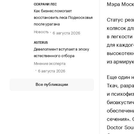
Мэра Моск
СОХРАНИ ЛЕС
Как бизнес помогает
восстановить леса Подмосковья
Статус рез
после урагана
колясок дл
Новость
6 августа 2026
в легкости
для каждог
ASTERUS
Девелопмент вступает в эпоху
высокотехн
естественного отбора
из армиру
Мнение эксперта
6 августа 2026
Еще один 
Ткач, разр
Все публикации
и психофи
биоакусти
обеспечени
сечения». 
Doctor Sou