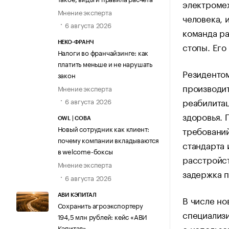
электромех
Мнение эксперта
человека, 
6 августа 2026
команда р
НЕКО-ФРАНЧ
стопы. Его
Налоги во франчайзинге: как
платить меньше и не нарушать
Резидентом
закон
производит
Мнение эксперта
реабилитац
6 августа 2026
здоровья. 
OWL | СОВА
Новый сотрудник как клиент:
требований
почему компании вкладываются
стандарта 
в welcome-боксы
расстройст
Мнение эксперта
задержка п
6 августа 2026
АВИ КЭПИТАЛ
В числе но
Сохранить агроэкспортеру
специализи
194,5 млн рублей: кейс «АВИ
с использо
Кэпитал»