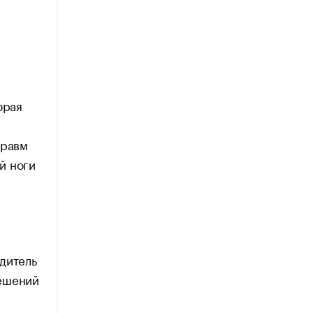
орая
травм
й ноги
дитель
решений