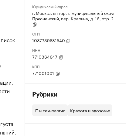
Юридический адрес
г. Москва, вн.тер. г. муниципальный округ
Пресненский, пер. Красина, д. 16, стр. 2
ОГРН
список
1037739681540
ИНН
7710364647
е
КПП
771001001
ации,
асти
Рубрики
IT и технологии
Красота и здоровье
густа
мпаний.