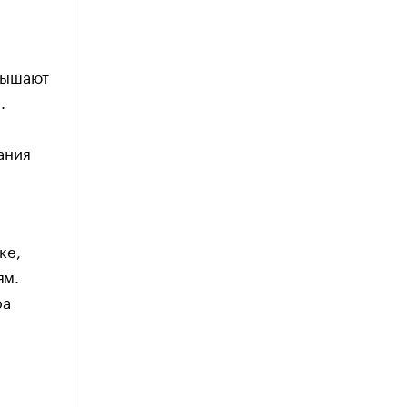
вышают
.
ания
ке,
ям.
ра