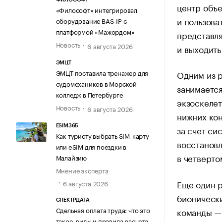
центр объе
«Философт» интегрировал
и пользова
оборудование BAS-IP с
платформой «Мажордом»
представля
Новость
6 августа 2026
и выходить
ЭМЦТ
ЭМЦТ поставила тренажер для
Одним из р
судомехаников в Морской
занимается
колледж в Петербурге
экзоскелет
Новость
6 августа 2026
нижних кон
ESIM365
за счет си
Как туристу выбрать SIM-карту
восстановл
или eSIM для поездки в
в четверт
Малайзию
Мнение эксперта
Еще один р
6 августа 2026
бионическ
СПЕКТРДАТА
Сдельная оплата труда: что это
команды — 
такое, виды и правила расчета