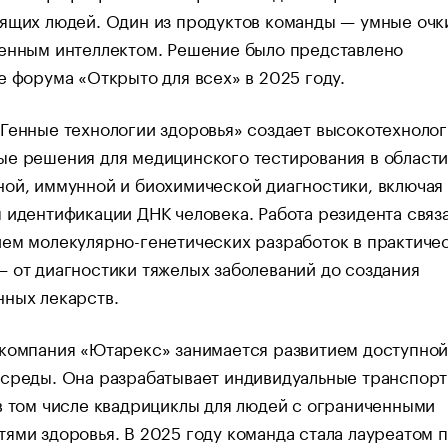
ящих людей. Один из продуктов команды — умные очк
венным интеллектом. Решение было представлено
е форума «Открыто для всех» в 2025 году.
Генные технологии здоровья» создает высокотехноло
ые решения для медицинского тестирования в област
ой, иммунной и биохимической диагностики, включая
 идентификации ДНК человека. Работа резидента связ
ем молекулярно-генетических разработок в практиче
 от диагностики тяжелых заболеваний до создания
нных лекарств.
 компания «Ютарекс» занимается развитием доступно
 среды. Она разрабатывает индивидуальные транспор
в том числе квадрициклы для людей с ограниченными
ями здоровья. В 2025 году команда стала лауреатом 