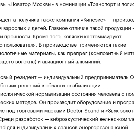
вы «Новатор Москвы» в номинации «Транспорт и логис
идента получила также компания «Кинезис» — произво
я взрослых и детей. Главное отличие такой продукции
 и прочности. Кроме того, коляски кастомизируют
о пользователя. В производстве применяются такие
ологичные материалы, как препрег (композитный мат
ющего волокна) и авиационный алюминий.
новый резидент — индивидуальный предприниматель О
аботчик решений в области реабилитации
зиологической нормализации состояния человека с п
ческих методов. Он производит оборудование и прогр
е под торговыми марками Doctor Sound и «Звук золот
Среди разработок — виброакустический велнес-компл
nd для индивидуальных сеансов энергорезонансной