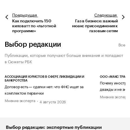
Предыдущая
Следующая
Как подключить 150
Газ в бизнесе: важный
киловатт по «льготной
нюанс присоединения к
программе»
газовым сетям
Выбор редакции
Все
Публикации, которые получают больше внимания и попадают
в Сюжеты РБК
АССОЦИАЦИЯ ЮРИСТОВ В СФЕРЕ ЛИКВИДАЦИИ И
ООО «МАКС ТРАСТ
БАНКРОТСТВА
Почему иностран
Договор есть — сделки нет: что ФНС ищет за
дважды и не знае
комплектом первички
Мнение эксперт
Мнение эксперта
4 августа 2026
Выбор редакции: экспертные публикации