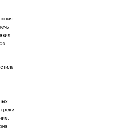
пания
лечь
явил
ое
устила
ных
 треки
ние.
она