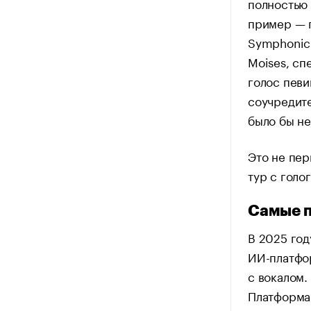
полностью
пример — п
Symphonic 
Moises, сп
голос певи
соучредите
было бы н
Это не пер
тур с голо
Самые 
В 2025 год
ИИ-платфор
с вокалом.
Платформа 