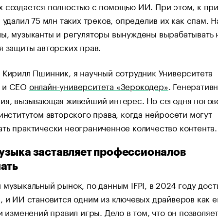
 создается полностью с помощью ИИ. При этом, к пр
е удалил 75 млн таких треков, определив их как спам. Н
лы, музыканты и регуляторы вынуждены вырабатывать 
я защиты авторских прав.
 Кирилл Пшинник, я научный сотрудник Университета
 и CEO
онлайн-университета «Зерокодер»
. Генератив
ия, вызывающая живейший интерес. Но сегодня погов
 институтом авторского права, когда нейросети могут
ть практически неограниченное количество контента.
зыка заставляет профессионалов
ать
 музыкальный рынок, по данным IFPI, в 2024 году дост
, и ИИ становится одним из ключевых драйверов как е
 и изменений правил игры. Дело в том, что он позволяет