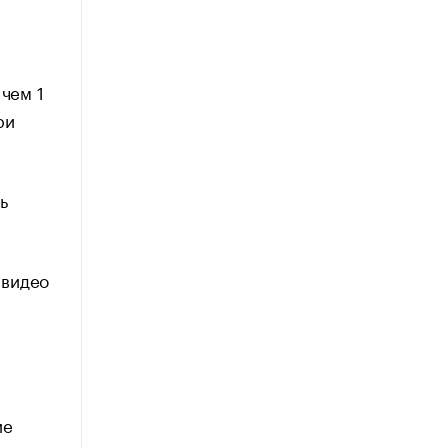
 чем 1
ри
ь
 видео
ие