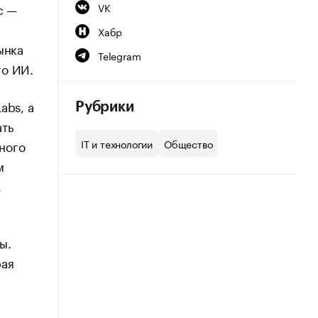
c —
VK
Хабр
ынка
Telegram
го ИИ.
abs, а
Рубрики
ать
IT и технологии
Общество
ного
м
,
ы.
рая