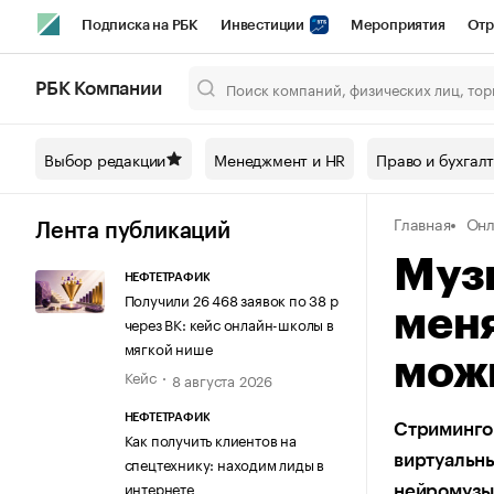
Подписка на РБК
Инвестиции
Мероприятия
Отр
Спорт
Школа управления РБК
РБК Образование
РБ
РБК Компании
Город
Стиль
Крипто
РБК Бизнес-среда
Дискусси
Выбор редакции
Менеджмент и HR
Право и бухгал
Спецпроекты СПб
Конференции СПб
Спецпроекты
Главная
Онл
Технологии и медиа
Финансы
Рынок наличной валют
Лента публикаций
Муз
НЕФТЕТРАФИК
Получили 26 468 заявок по 38 р
меня
через ВК: кейс онлайн-школы в
мягкой нише
мож
Кейс
8 августа 2026
НЕФТЕТРАФИК
Стриминго
Как получить клиентов на
виртуальны
спецтехнику: находим лиды в
интернете
нейромузы