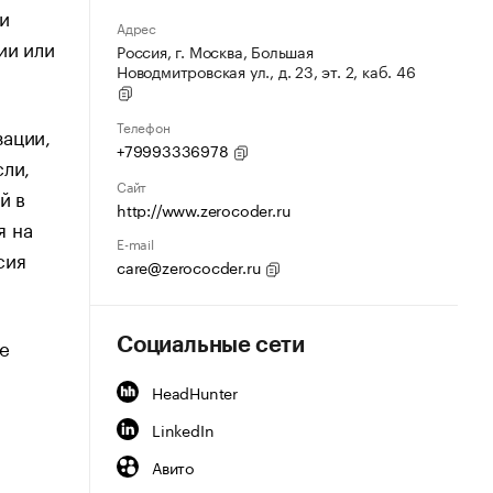
и
Адрес
ии или
Россия, г. Москва, Большая
Новодмитровская ул., д. 23, эт. 2, каб. 46
Телефон
зации,
+79993336978
сли,
Сайт
й в
http://www.zerocoder.ru
я на
E-mail
сия
care@zerococder.ru
е
Социальные сети
HeadHunter
LinkedIn
Авито