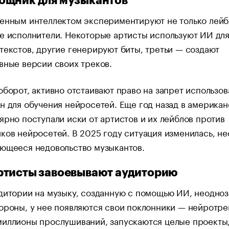
ощник для музыкантов
енным интеллектом экспериментируют не только лейб
е исполнители. Некоторые артисты используют ИИ дл
текстов, другие генерируют биты, третьи — создают
вные версии своих треков.
оборот, активно отстаивают право на запрет использо
н для обучения нейросетей. Еще год назад в америка
ярно поступали иски от артистов и их лейблов против
ков нейросетей. В 2025 году ситуация изменилась, н
яющееся недовольство музыкантов.
тисты завоевывают аудиторию
дитории на музыку, созданную с помощью ИИ, неодноз
ороны, у нее появляются свои поклонники — нейротре
миллионы прослушиваний, запускаются целые проекты