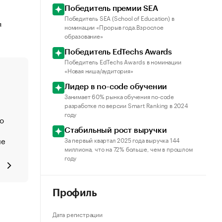
Победитель премии SEA
Победитель SEA (School of Education) в
номинации «Прорыв года.Взрослое
образование»
Победитель EdTechs Awards
Победитель EdTechs Awards в номинации
«Новая ниша/аудитория»
Лидер в no-code обучении
Занимает 60% рынка обучения no-code
разработке по версии Smart Ranking в 2024
году
то
Стабильный рост выручки
не
За первый квартал 2025 года выручка 144
миллиона, что на 72% больше, чем в прошлом
году
Профиль
Дата регистрации