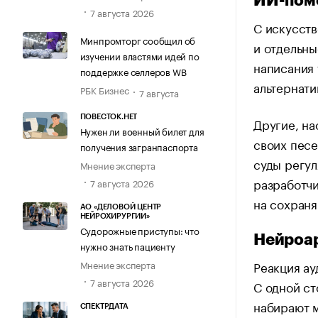
ИИ-пом
7 августа 2026
С искусств
Минпромторг сообщил об
и отдельны
изучении властями идей по
написания 
поддержке селлеров WB
альтернати
РБК Бизнес
7 августа
ПОВЕСТОК.НЕТ
Другие, на
Нужен ли военный билет для
своих песе
получения загранпаспорта
суды регул
Мнение эксперта
разработчи
7 августа 2026
на сохран
АО «ДЕЛОВОЙ ЦЕНТР
НЕЙРОХИРУРГИИ»
Судорожные приступы: что
Нейроар
нужно знать пациенту
Мнение эксперта
Реакция ау
7 августа 2026
С одной ст
набирают 
СПЕКТРДАТА