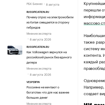
Крупнейшие
РБК Бизнес
8 августа
перешли от
RUSSIFICATION.RU
информации
Почему спрос на электромобили
массово с
из Китая смещается в сторону
гибридов
Мнение эксперта
Наибольший
8 августа 2026
также разр
систему м
RUSSIFICATION.RU
Как Volkswagen вернулся на
контента. 
российский рынок без единого
каждый раз
дилера
правооблад
Мнение эксперта
8 августа 2026
Одновреме
VESPERFIN
Например, 
Россияне не мечтают о
богатстве: что для нас важнее
создает ви
больших денег
Мнение эксперта