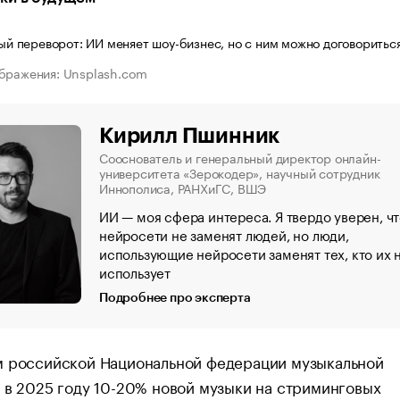
бражения: Unsplash.com
Кирилл Пшинник
Сооснователь и генеральный директор онлайн-
университета «Зерокодер», научный сотрудник
Иннополиса, РАНХиГС, ВШЭ
ИИ — моя сфера интереса. Я твердо уверен, ч
нейросети не заменят людей, но люди,
использующие нейросети заменят тех, кто их 
использует
Подробнее про эксперта
м российской Национальной федерации музыкальной
 в 2025 году 10-20% новой музыки на стриминговых