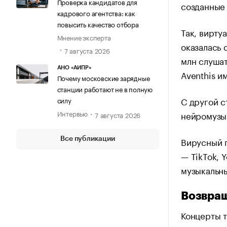
Проверка кандидатов для
созданные
кадрового агентства: как
повысить качество отбора
Так, вирту
Мнение эксперта
оказалась 
7 августа 2026
млн слушат
АНО «АИПР»
Aventhis и
Почему московские зарядные
станции работают не в полную
С другой с
силу
Интервью
нейромузык
7 августа 2026
Вирусный 
Все публикации
— TikTok, 
музыкальны
Возвращ
Концерты 