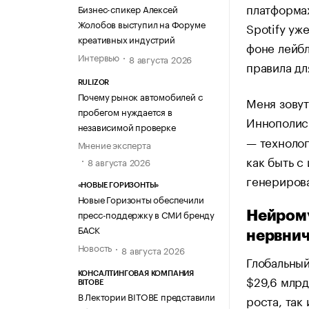
платформах
Бизнес-спикер Алексей
Жолобов выступил на Форуме
Spotify уж
креативных индустрий
фоне лейб
Интервью
8 августа 2026
правила дл
RULIZOR
Почему рынок автомобилей с
Меня зовут
пробегом нуждается в
Иннополис
независимой проверке
— технолог
Мнение эксперта
как быть с
8 августа 2026
генерирова
«НОВЫЕ ГОРИЗОНТЫ»
Новые Горизонты обеспечили
пресс-поддержку в СМИ бренду
Нейрому
БАСК
нервнич
Новость
8 августа 2026
Глобальный
КОНСАЛТИНГОВАЯ КОМПАНИЯ
$29,6 млрд
BITOBE
В Лектории BITOBE представили
роста, так