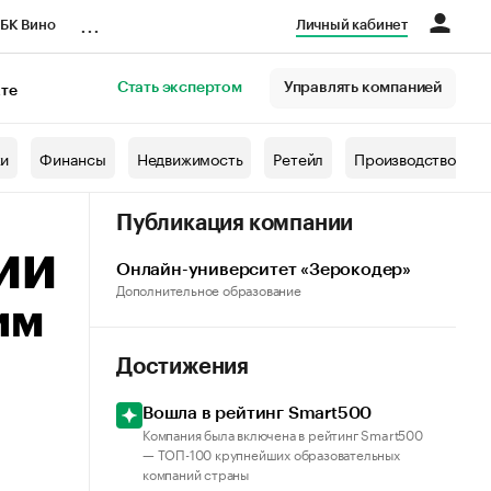
...
БК Вино
Личный кабинет
Стать экспертом
Управлять компанией
кте
азета
жи
Финансы
Недвижимость
Ретейл
Производство
Публикация компании
 ИИ
Онлайн-университет «Зерокодер»
Дополнительное образование
им
Достижения
Вошла в рейтинг Smart500
Компания была включена в рейтинг Smart500
— ТОП-100 крупнейших образовательных
компаний cтраны