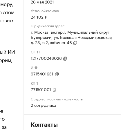
26 мая 2021
имеру,
Уставной капитал
а этом
24 102 ₽
новые
Юридический адрес
г. Москва, вн.тер.г. Муниципальный округ
Бутырский, ул. Большая Новодмитровская,
д. 23, э 2, кабинет 46
ный ИИ
ОГРН
1217700246026
орим,
ИНН
9715401631
КПП
771501001
Среднесписочная численность
2 сотрудника
иг
го
Контакты
 за