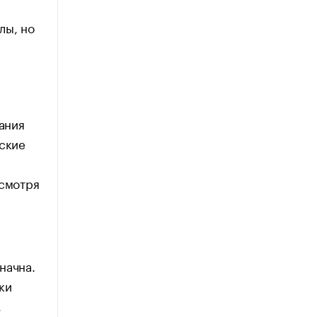
лы, но
я
вания
нские
есмотря
начна.
ки
,