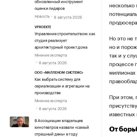
обновленный инструмент
несколько 
оценки лидеров
потенциаль
Новость
8 августа 2026
продюсера
VPROEKTE
Управление строительством: как
Но это не 
студия реализует
но и порож
архитектурный проект дома
так и у сл
Мнение эксперта
8 августа 2026
процессе 
миллионах
ООО «МАЛЛЕНОМ СИСТЕМС»
Как выбрать систему для
правооблад
сериализации и агрегации на
производстве
При этом, 
Мнение эксперта
присутству
8 августа 2026
известных 
В Ассоциации владельцев
кинотеатров назвали «самый
От борь
страшный день» в году