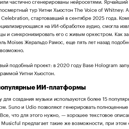
 или частично сгенерированы нейросетями. Ярчайший
осмертный тур Уитни Хьюстон The Voice of Whitney: A
Celebration, стартовавший в сентябре 2025 года. Ком
ециализирующаяся на ИИ-обработке аудио, смогла изв
цы и синхронизировать его с живым оркестром. Как за
ль Moises Жеральдо Рамос, еще пять лет назад подобн
евозможно.
вый подобный проект: в 2020 году Base Hologram зап
граммой Уитни Хьюстон.
популярные ИИ-платформы
у для создания музыки используются более 15 популяр
м. Suno и Udio позволяют генерировать полноценные
 Все, что для этого нужно, — хорошее текстовое описа
Musicful предлагает такие же возможности, при этом 