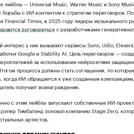
 лейблы — Universal Music, Warner Music и Sony Musi
 борьбы с ИИ-контентом к стратегии переговоров. По
 Financial Times, в 2025 году лидеры музыкального р
тараются договориться
с разработчиками генеративно
 интерес у них вызывают сервисы Suno, Udio, ElevenL
аботки Google и Stability AI. Цель переговоров — созд
икроплатежей за использование нейросетями защищен
Итогом процесса должны стать соглашения, по которы
, когда ИИ обращается к уже созданным композициям
атель получает вознаграждение.
нно с этим лейблы запускают собственные ИИ-проект
рэпер Тимбалэнд основал компанию Stage Zero, кото
ртуальных артистов.