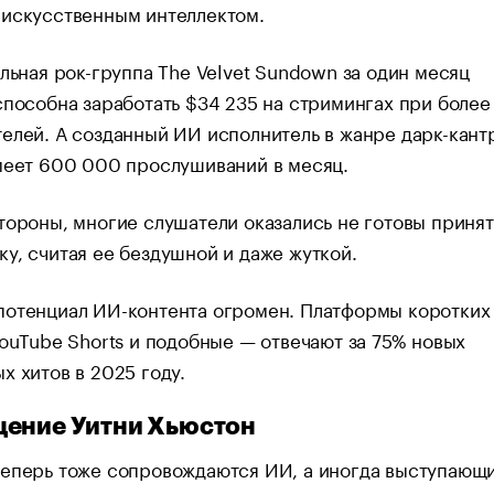
 искусственным интеллектом.
альная рок-группа The Velvet Sundown за один месяц
способна заработать $34 235 на стримингах при более
елей. А созданный ИИ исполнитель в жанре дарк-кант
меет 600 000 прослушиваний в месяц.
тороны, многие слушатели оказались не готовы принят
у, считая ее бездушной и даже жуткой.
потенциал ИИ-контента огромен. Платформы коротких
YouTube Shorts и подобные — отвечают за 75% новых
х хитов в 2025 году.
ение Уитни Хьюстон
теперь тоже сопровождаются ИИ, а иногда выступающ