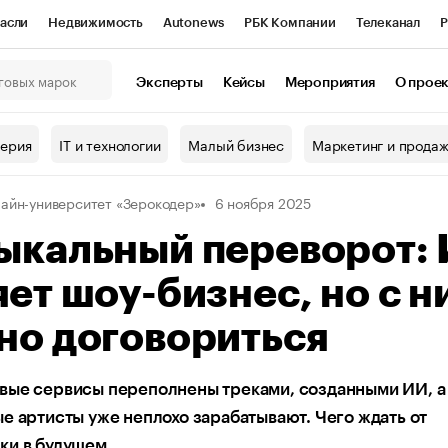
асли
Недвижимость
Autonews
РБК Компании
Телеканал
Р
К Курсы
РБК Life
Тренды
Визионеры
Национальные проекты
Эксперты
Кейсы
Мероприятия
О прое
онный клуб
Исследования
Кредитные рейтинги
Франшизы
Г
терия
IT и технологии
Малый бизнес
Маркетинг и прода
Проверка контрагентов
Политика
Экономика
Бизнес
айн-университет «Зерокодер»
6 ноября 2025
ы
ыкальный переворот:
ет шоу-бизнес, но с н
но договориться
вые сервисы переполнены треками, созданными ИИ, а
е артисты уже неплохо зарабатывают. Чего ждать от
ки в будущем