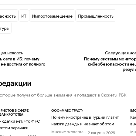
асность
ИТ
Импортозамещение
Промышленность
тура
щая
новость
Следующая
но
 сети в ИБ: почему
Почему системы монитор
 не достигают полного
кибербезопасности не
резул
редакции
которые получают больше внимания и попадают в Сюжеты РБК
РИСТОВ В СФЕРЕ
ООО «МАКС ТРАСТ»
IM
 БАНКРОТСТВА
Почему иностранец в Турции платит
Ка
— сделки нет: что ФНС
налоги дважды и не знает об этом
вы
ектом первички
Мнение эксперта
Мн
2 августа 2026
рта