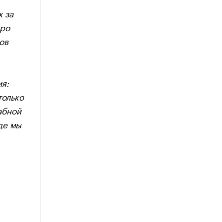
 за
про
ов
я:
только
абной
де мы