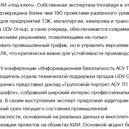
ИИ «под ключ». Собственная экспертиза Innostage в э
дтверждена более чем 190 проектами различного уро
для предприятий ТЭК, металлургии, химпрома и транс
а UDV Group, в свою очередь, обеспечивается соврем
ческими решениями, позволяющими не только
овать промышленный трафик, но и управлять версиями
ЛК, что критически важно для устойчивости производ
XIV конференции «Информационная безопасность АСУ 
водитель отдела технической поддержки продаж UDV 
ренко представил доклад «Групповой портрет АСУ ТП 
дшафте», собравший широкий интерес профессиональ
а. В своем выступлении эксперт предложил аудитории
ский срез текущего состояния промышленной
асности, основанный на реальных данных и многолет
изации проектов на объектах КИИ. Основной акцент б