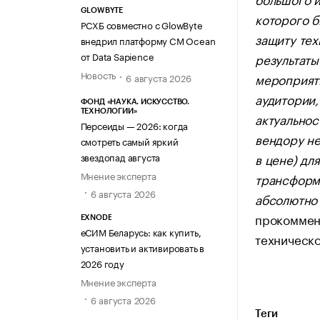
GLOWBYTE
которого б
РСХБ совместно с GlowByte
защиту тех
внедрил платформу CM Ocean
от Data Sapience
результаты
Новость
мероприяти
6 августа 2026
аудитории,
ФОНД «НАУКА. ИСКУССТВО.
ТЕХНОЛОГИИ»
актуальнос
Персеиды — 2026: когда
вендору не
смотреть самый яркий
звездопад августа
в цене) дл
Мнение эксперта
трансформа
6 августа 2026
абсолютно 
прокоммен
EXNODE
еСИМ Беларусь: как купить,
техническ
установить и активировать в
2026 году
Мнение эксперта
6 августа 2026
Теги