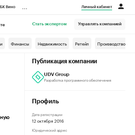
...
БК Вино
Личный кабинет
Стать экспертом
Управлять компанией
кте
азета
жи
Финансы
Недвижимость
Ретейл
Производство
Публикация компании
UDV Group
Разработка программного обеспечения
Профиль
Дата регистрации
тную
12 октября 2016
Юридический адрес