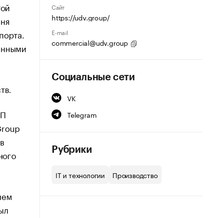
той
Сайт
https://udv.group/
вня
E-mail
порта.
commercial@udv.group
енными
Социальные сети
ств.
VK
ТП
Telegram
Group
в
Рубрики
ного
IT и технологии
Производство
нем
ыл