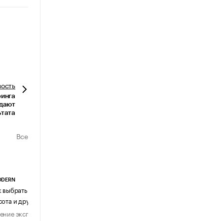
вость
инга
 дают
ьтата
Все
ODERN
АГЕНТСТВО АВИА ЦЕНТР
к выбрать журнальный столик:
Почему шенген перестал быть
сота и другие ключевые параметры
формальностью
ение эксперта
Мнение эксперта
29 июля 2026
31 июля 2026