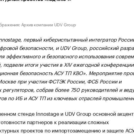
бражения: Архив компании UDV Group
nnostage, первый кибериспытанный интегратор Росси
фровой безопасности, и UDV Group, российский разр
ля эффективного и безопасного использования совре
, подвели итоги участия в XIV ежегодной конференции
ионная безопасность АСУ ТП КВО». Мероприятие про
Москве при участии ФСТЭК России, ФСБ России и
 регуляторов, собрав более 750 руководителей и вед
ов по ИБ и АСУ ТП из ключевых отраслей промышленн
енном стенде Innostage и UDV Group основной акцент
готовности партнеров к реализации сложных
ктурных проектов по импортозамещению и защите АСУ