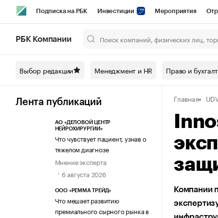
Подписка на РБК
Инвестиции
Мероприятия
Отр
Спорт
Школа управления РБК
РБК Образование
РБ
РБК Компании
Город
Стиль
Крипто
РБК Бизнес-среда
Дискусси
Выбор редакции
Менеджмент и HR
Право и бухгал
Спецпроекты СПб
Конференции СПб
Спецпроекты
Главная
UDV
Технологии и медиа
Финансы
Рынок наличной валют
Лента публикаций
Inno
АО «ДЕЛОВОЙ ЦЕНТР
НЕЙРОХИРУРГИИ»
Что чувствует пациент, узнав о
эксп
тяжелом диагнозе
защ
Мнение эксперта
6 августа 2026
Компании п
ООО «РЕММА ТРЕЙД»
Что мешает развитию
экспертизу
премиального сырного рынка в
инфрастру