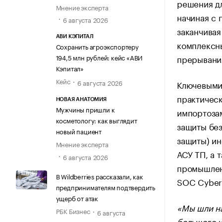
решения д
Мнение эксперта
начиная с 
6 августа 2026
заканчива
АВИ КЭПИТАЛ
комплексны
Сохранить агроэкспортеру
прерывани
194,5 млн рублей: кейс «АВИ
Кэпитал»
Кейс
6 августа 2026
Ключевыми 
практическ
НОВАЯ АНАТОМИЯ
Мужчины пришли к
импортоза
косметологу: как выглядит
защиты без
новый пациент
защиты) ин
Мнение эксперта
АСУ ТП, а 
6 августа 2026
промышлен
В Wildberries рассказали, как
SOC Cyber
предпринимателям подтвердить
ущерб от атак
«Мы шли на
РБК Бизнес
6 августа
большого и