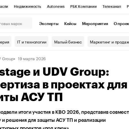
асли
Недвижимость
Autonews
РБК Компании
Телеканал
Р
К Курсы
РБК Life
Тренды
Визионеры
Национальные проекты
Эксперты
Кейсы
Мероприятия
О прое
онный клуб
Исследования
Кредитные рейтинги
Франшизы
Г
терия
IT и технологии
Малый бизнес
Маркетинг и прода
Проверка контрагентов
Политика
Экономика
Бизнес
 Group
19 марта 2026
ы
stage и UDV Group:
ертиза в проектах для
иты АСУ ТП
одвели итоги участия в КВО 2026, представив совмес
 и решения для защиты АСУ ТП и реализации
ктурных проектов «под ключ»