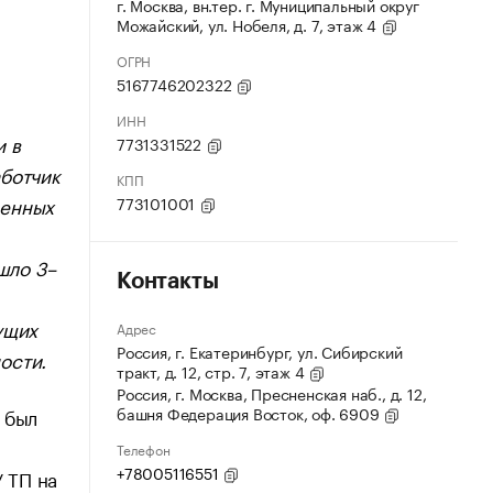
г. Москва, вн.тер. г. Муниципальный округ
Можайский, ул. Нобеля, д. 7, этаж 4
ОГРН
5167746202322
ИНН
и в
7731331522
аботчик
КПП
менных
773101001
шло 3–
Контакты
ущих
Адрес
Россия, г. Екатеринбург, ул. Сибирский
ости.
тракт, д. 12, стр. 7, этаж 4
Россия, г. Москва, Пресненская наб., д. 12,
башня Федерация Восток, оф. 6909
 был
Телефон
+78005116551
 ТП на