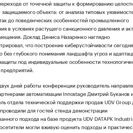
переходе от точечной защиты к формированию целост
 защищаемого объекта: от анализа типовых уязвимост
атак до поведенческих особенностей промышленного
ия в условиях растущего санкционного давления и ак
мещения. Доклад Дениса Назаренко наглядно
трировал, что построение киберустойчивости сегодн
 без глубокого понимания ландшафта угроз и адаптац
защиты под индивидуальные особенности технологиче
 предприятий.
двух дней работы конференции руководитель направле
артнерами автоматизации Innostage Дмитрий Буканов 
ель отдела технической поддержки продаж UDV Group
проводили для гостей стенда демонстрации
анного подхода на базе продукта UDV DATAPK Industria
осетители могли вживую оценить подходы и практиче