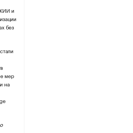
 КИИ и
тизации
ах без
 стали
тв
ие мер
и на
age
о