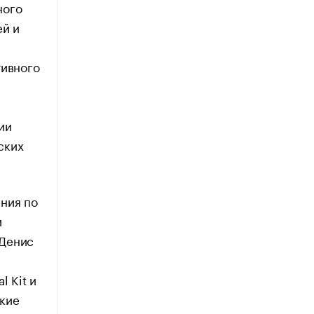
ного
ей и
тивного
я
ии
ских
ния по
и
 Денис
l Kit и
ские