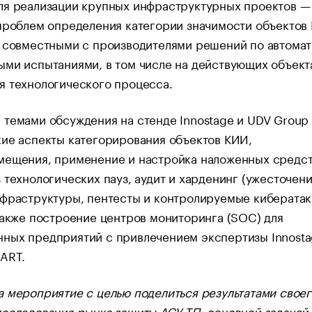
ля реализации крупных инфраструктурных проектов —
проблем определения категории значимости объектов
я совместными с производителями решений по автома
ми испытаниями, в том числе на действующих объект
я технологического процесса.
темами обсуждения на стенде Innostage и UDV Group
ие аспекты категорирования объектов КИИ,
мещения, применение и настройка наложенных средс
 технологических пауз, аудит и харденинг (ужесточен
фраструктуры, пентесты и контролируемые кибератак
также построение центров мониторинга (SOC) для
ных предприятий с привлечением экспертизы Innost
ART.
 мероприятие с целью поделиться результатами своег
сследования рынка защиты АСУ ТП, основной задачей