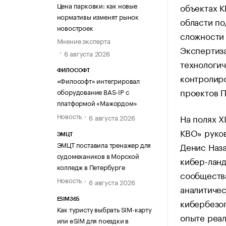
Цена парковки: как новые
объектах К
нормативы изменят рынок
области по
новостроек
сложности 
Мнение эксперта
Экспертиз
6 августа 2026
технологи
ФИЛОСОФТ
контролир
«Философт» интегрировал
проектов П
оборудование BAS-IP с
платформой «Мажордом»
Новость
На полях 
6 августа 2026
КВО» руко
ЭМЦТ
ЭМЦТ поставила тренажер для
Денис Наза
судомехаников в Морской
кибер-лан
колледж в Петербурге
сообществ
Новость
6 августа 2026
аналитиче
ESIM365
кибербезоп
Как туристу выбрать SIM-карту
опыте реал
или eSIM для поездки в