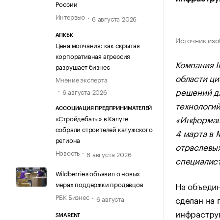
России
Интервью
6 августа 2026
АПКБК
Источник изо
Цена молчания: как скрытая
корпоративная агрессия
Компания I
разрушает бизнес
области ци
Мнение эксперта
решений д
6 августа 2026
технологий
АССОЦИАЦИЯ ПРЕДПРИНИМАТЕЛЕЙ
«Информац
«Стройдебаты» в Калуге
собрали строителей калужского
4 марта в 
региона
отраслевых
Новость
6 августа 2026
специалист
Wildberries объявил о новых
мерах поддержки продавцов
На объедин
РБК Бизнес
сделан на 
6 августа
инфрастру
SMARENT