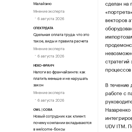
сделан на 
Малайзию
«портрета»
Мнение эксперта
6 августа 2026
векторов 
оборудован
СПЕКТРДАТА
Сдельная оплата труда: что это
импортоза
такое, виды и правила расчета
продемонс
Мнение эксперта
невозможно
6 августа 2026
стратегий 
НЕКО-ФРАНЧ
процессов
Налоги во франчайзинге: как
платить меньше и не нарушать
В течение 
закон
работе с п
Мнение эксперта
6 августа 2026
руководит
Назаренко 
OWL | СОВА
Новый сотрудник как клиент:
интегриров
почему компании вкладываются
UDV ITM. П
в welcome-боксы