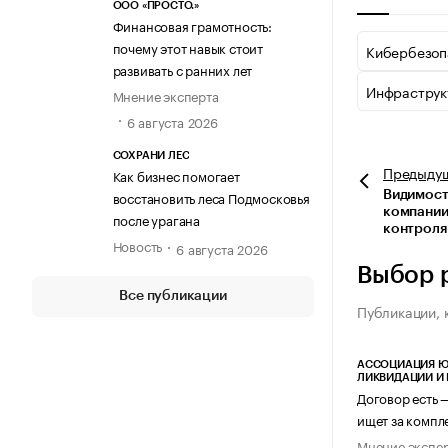
ООО «ПРОСТО.»
Финансовая грамотность:
почему этот навык стоит
Кибербезоп
развивать с ранних лет
Инфраструк
Мнение эксперта
6 августа 2026
СОХРАНИ ЛЕС
Предыду
Как бизнес помогает
восстановить леса Подмосковья
Видимость
компании
после урагана
контроля
Новость
6 августа 2026
Выбор 
Все публикации
Публикации, 
АССОЦИАЦИЯ Ю
ЛИКВИДАЦИИ И
Договор есть 
ищет за компл
Мнение экспе