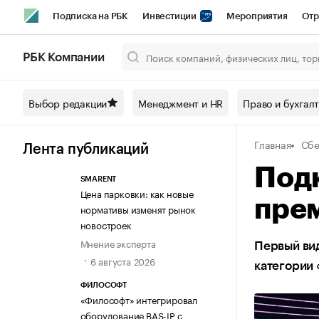
Подписка на РБК
Инвестиции
Мероприятия
Отр
Спорт
Школа управления РБК
РБК Образование
РБ
РБК Компании
Город
Стиль
Крипто
РБК Бизнес-среда
Дискусси
Выбор редакции
Менеджмент и HR
Право и бухгал
Спецпроекты СПб
Конференции СПб
Спецпроекты
Главная
Сбе
Технологии и медиа
Финансы
Рынок наличной валют
Лента публикаций
Под
SMARENT
Цена парковки: как новые
пре
нормативы изменят рынок
новостроек
Мнение эксперта
Первый вид
6 августа 2026
категории 
ФИЛОСОФТ
«Философт» интегрировал
оборудование BAS-IP с