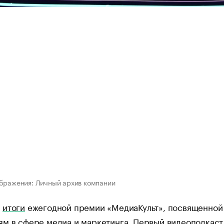
бражения: Личный архив компании
ы
итоги
ежегодной премии «МедиаКульт», посвященной
м в сфере медиа и маркетинга. Первый видеоподкаст