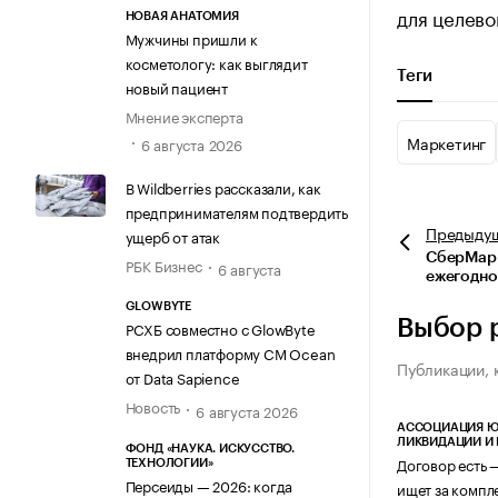
для целево
НОВАЯ АНАТОМИЯ
Мужчины пришли к
косметологу: как выглядит
Теги
новый пациент
Мнение эксперта
Маркетинг
6 августа 2026
В Wildberries рассказали, как
предпринимателям подтвердить
Предыду
ущерб от атак
СберМарк
РБК Бизнес
6 августа
ежегодно
GLOWBYTE
Выбор 
РСХБ совместно с GlowByte
внедрил платформу CM Ocean
Публикации, 
от Data Sapience
Новость
6 августа 2026
АССОЦИАЦИЯ Ю
ЛИКВИДАЦИИ И
ФОНД «НАУКА. ИСКУССТВО.
Договор есть 
ТЕХНОЛОГИИ»
Персеиды — 2026: когда
ищет за компл