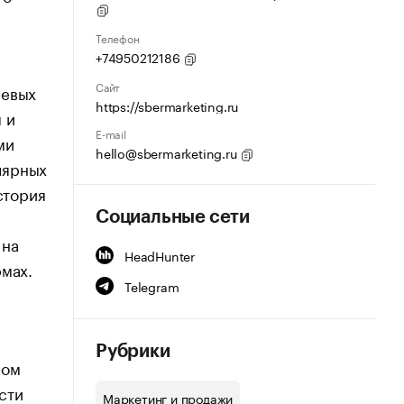
Телефон
+74950212186
Сайт
чевых
https://sbermarketing.ru
 и
E-mail
ми
hello@sbermarketing.ru
лярных
стория
Социальные сети
 на
HeadHunter
мах.
Telegram
Рубрики
ком
сти
Маркетинг и продажи