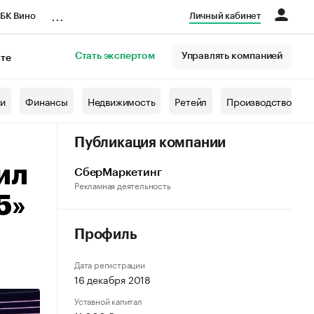
...
БК Вино
Личный кабинет
Стать экспертом
Управлять компанией
кте
азета
жи
Финансы
Недвижимость
Ретейл
Производство
Публикация компании
ил
СберМаркетинг
Рекламная деятельность
5»
Профиль
Дата регистрации
16 декабря 2018
Уставной капитал