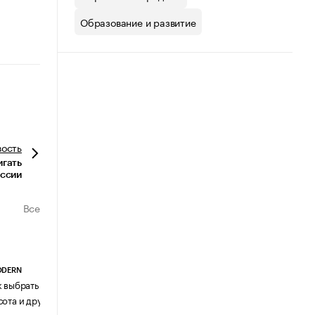
Образование и развитие
вость
игать
оссии
Все
ODERN
АГЕНТСТВО АВИА ЦЕНТР
к выбрать журнальный столик:
Почему шенген перестал быть
сота и другие ключевые параметры
формальностью