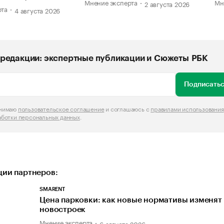
Мнение эксперта
Мн
2 августа 2026
рта
4 августа 2026
редакции: экспертные публикации и Сюжеты РБК
Подписатьс
инимаю
пользовательское соглашение
и соглашаюсь с
правилами использования
аботки персональных данных
.
ии партнеров:
SMARENT
Цена парковки: как новые нормативы изменят
новостроек
Мнение эксперта
6 августа 2026