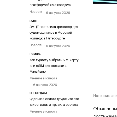
платформой «Мажордом»
Новость
6 августа 2026
ЭМЦТ
ЭМЦТ поставила тренажер для
судомехаников в Морской
колледж в Петербурге
Новость
6 августа 2026
ESIM365
Как туристу выбрать SIM-карту
или eSIM для поездки в
Малайзию
Мнение эксперта
6 августа 2026
СПЕКТРДАТА
Источник изо
Сдельная оплата труда: что это
такое, виды и правила расчета
Объявлен
Мнение эксперта
достижения