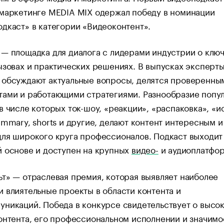
 маркетинге MEDIA MIX одержал победу в номинации
дкаст» в категории «Видеоконтент».
— площадка для диалога с лидерами индустрии о клю
ызовах и практических решениях. В выпусках эксперты
 обсуждают актуальные вопросы, делятся проверенны
тами и работающими стратегиями. Разнообразие попу
в числе которых ток-шоу, «реакции», «распаковка», «и
ummary, shorts и другие, делают контент интересным и
ля широкого круга профессионалов. Подкаст выходит
 основе и доступен на крупных
видео-
и аудиоплатфор
т» — отраслевая премия, которая выявляет наиболее
 влиятельные проекты в области контента и
никаций. Победа в конкурсе свидетельствует о высо
онтента, его профессиональном исполнении и значимо