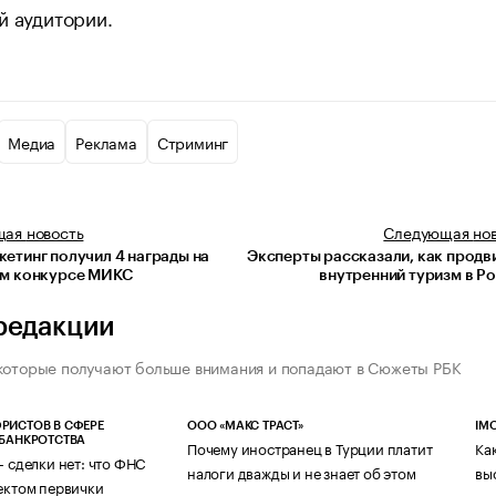
й аудитории.
Медиа
Реклама
Стриминг
щая
новость
Следующая
но
етинг получил 4 награды на
Эксперты рассказали, как продв
м конкурсе МИКС
внутренний туризм в Р
редакции
которые получают больше внимания и попадают в Сюжеты РБК
РИСТОВ В СФЕРЕ
ООО «МАКС ТРАСТ»
IM
 БАНКРОТСТВА
Почему иностранец в Турции платит
Ка
— сделки нет: что ФНС
налоги дважды и не знает об этом
вы
ектом первички