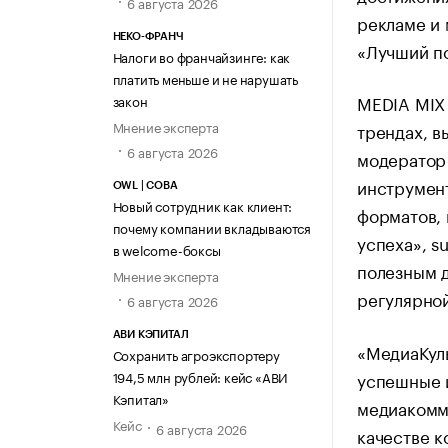
6 августа 2026
рекламе и
НЕКО-ФРАНЧ
«Лучший по
Налоги во франчайзинге: как
платить меньше и не нарушать
MEDIA MIX 
закон
Мнение эксперта
трендах, в
6 августа 2026
модератор
инструмен
OWL | СОВА
Новый сотрудник как клиент:
форматов, 
почему компании вкладываются
успеха», s
в welcome-боксы
полезным д
Мнение эксперта
регулярной
6 августа 2026
АВИ КЭПИТАЛ
«МедиаКуль
Сохранить агроэкспортеру
успешные и
194,5 млн рублей: кейс «АВИ
Кэпитал»
медиакомму
Кейс
6 августа 2026
качестве к