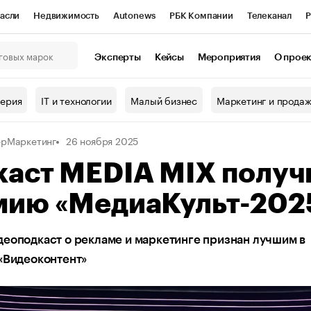
асли
Недвижимость
Autonews
РБК Компании
Телеканал
Р
К Курсы
РБК Life
Тренды
Визионеры
Национальные проекты
Эксперты
Кейсы
Мероприятия
О прое
онный клуб
Исследования
Кредитные рейтинги
Франшизы
Г
терия
IT и технологии
Малый бизнес
Маркетинг и прода
Проверка контрагентов
Политика
Экономика
Бизнес
рМаркетинг
26 ноября 2025
ы
каст MEDIA MIX получ
мию «МедиаКульт-202
еоподкаст о рекламе и маркетинге признан лучшим в
«Видеоконтент»