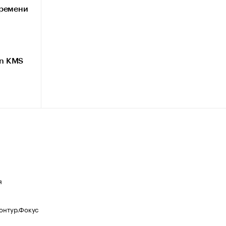
времени
an KMS
я
Контур.Фокус