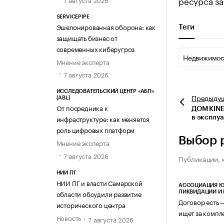
ресурса з
SERVICEPIPE
Эшелонированная оборона: как
Теги
защищать бизнес от
современных киберугроз
Недвижимос
Мнение эксперта
7 августа 2026
ИССЛЕДОВАТЕЛЬСКИЙ ЦЕНТР «АБП»
Предыду
(ABL)
От посредника к
ДОМ KINE
инфраструктуре: как меняется
в эксплу
роль цифровых платформ
Выбор 
Мнение эксперта
7 августа 2026
Публикации, 
НИИ ПГ
НИИ ПГ и власти Самарской
АССОЦИАЦИЯ Ю
области обсудили развитие
ЛИКВИДАЦИИ И
Договор есть 
исторического центра
ищет за компл
Новость
7 августа 2026