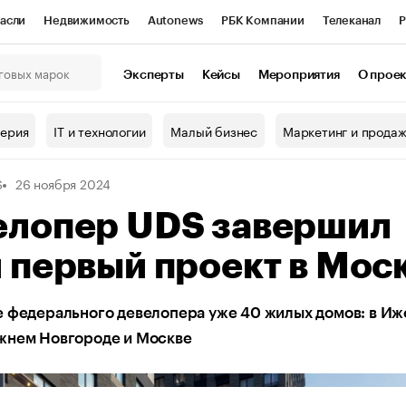
асли
Недвижимость
Autonews
РБК Компании
Телеканал
Р
К Курсы
РБК Life
Тренды
Визионеры
Национальные проекты
Эксперты
Кейсы
Мероприятия
О прое
онный клуб
Исследования
Кредитные рейтинги
Франшизы
Г
терия
IT и технологии
Малый бизнес
Маркетинг и прода
Проверка контрагентов
Политика
Экономика
Бизнес
S
26 ноября 2024
ы
елопер UDS завершил
 первый проект в Мос
 федерального девелопера уже 40 жилых домов: в Иж
жнем Новгороде и Москве