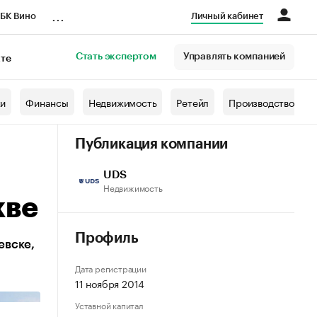
...
БК Вино
Личный кабинет
Стать экспертом
Управлять компанией
кте
азета
жи
Финансы
Недвижимость
Ретейл
Производство
Публикация компании
UDS
Недвижимость
кве
Профиль
евске,
Дата регистрации
11 ноября 2014
Уставной капитал