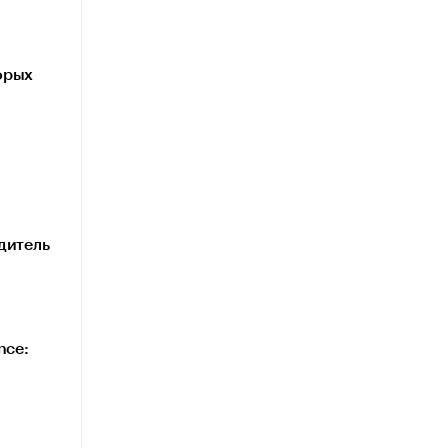
орых
дитель
nce: