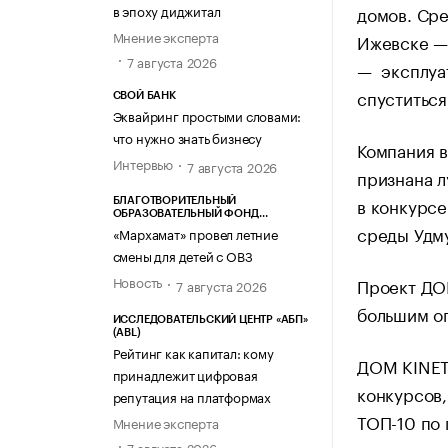
домов. Сре
в эпоху диджитал
Мнение эксперта
Ижевске —
7 августа 2026
— эксплуа
спуститься
СВОЙ БАНК
Эквайринг простыми словами:
что нужно знать бизнесу
Компания в
Интервью
7 августа 2026
признана л
в конкурс
БЛАГОТВОРИТЕЛЬНЫЙ
ОБРАЗОВАТЕЛЬНЫЙ ФОНД
среды Удм
«МАРХАМАТ»
«Мархамат» провел летние
смены для детей с ОВЗ
Новость
Проект ДО
7 августа 2026
большим оп
ИССЛЕДОВАТЕЛЬСКИЙ ЦЕНТР «АБП»
(ABL)
Рейтинг как капитал: кому
ДОМ KINET
принадлежит цифровая
конкурсов,
репутация на платформах
ТОП-10 по 
Мнение эксперта
7 августа 2026