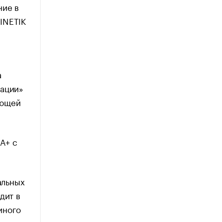
ние в
INETIK
а
зации»
ающей
А+ с
альных
дит в
иного