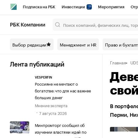
Подписка на РБК
Инвестиции
Мероприятия
Отр
Спорт
Школа управления РБК
РБК Образование
РБ
РБК Компании
Город
Стиль
Крипто
РБК Бизнес-среда
Дискусси
Выбор редакции
Менеджмент и HR
Право и бухгал
Спецпроекты СПб
Конференции СПб
Спецпроекты
Главная
UD
Технологии и медиа
Финансы
Рынок наличной валют
Лента публикаций
Дев
VESPERFIN
Россияне не мечтают о
свой
богатстве: что для нас важнее
больших денег
Мнение эксперта
В портфеле
7 августа 2026
Перми, Ни
Минпромторг сообщил об
изучении властями идей по