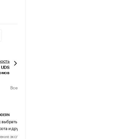
вость
р UDS
домов
Все
ODERN
АГЕНТСТВО АВИА ЦЕНТР
к выбрать журнальный столик:
Почему шенген перестал быть
сота и другие ключевые параметры
формальностью
ение эксперта
Мнение эксперта
29 июля 2026
31 июля 2026