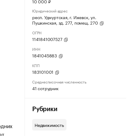
10 000 ₽
Юридический адрес
респ. Удмуртская, г. Ижевск, ул.
Пушкинская, зд. 277, помещ. 270
ОГРН
1141841007527
ИНН
1841045883
КПП
183101001
Среднесписочная численность
41 сотрудник
Рубрики
едних
Недвижимость
ет