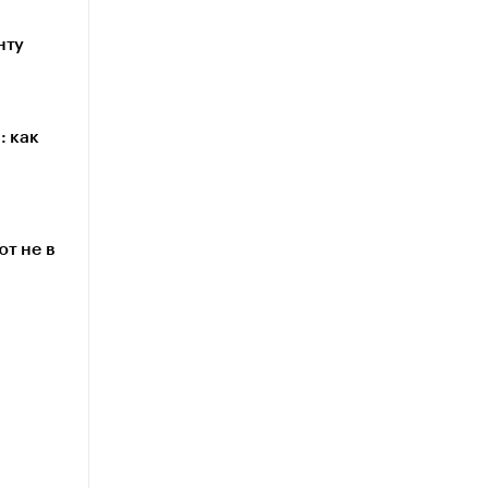
нту
: как
т не в