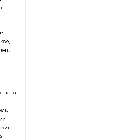
е
ых
кве,
лет.
вске в
рмь,
ии
элит-
х