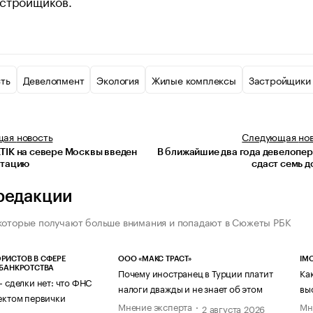
астройщиков.
ть
Девелопмент
Экология
Жилые комплексы
Застройщики
щая
новость
Следующая
но
TIK на севере Москвы введен
В ближайшие два года девелопе
атацию
сдаст семь 
редакции
которые получают больше внимания и попадают в Сюжеты РБК
РИСТОВ В СФЕРЕ
ООО «МАКС ТРАСТ»
IM
 БАНКРОТСТВА
Почему иностранец в Турции платит
Ка
— сделки нет: что ФНС
налоги дважды и не знает об этом
вы
ектом первички
Мнение эксперта
Мн
2 августа 2026