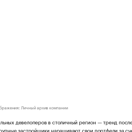
бражения: Личный архив компании
льных девелоперов в столичный регион — тренд посл
крупные застройщики наращивают свои портфели за сч