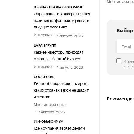
Мнение экспе
ВЫСШАЯ ШКОЛА ЭКОНОМИКИ
Оправдана ли консервативная
позиция на фондовом рынке в
текущих условиях
Выбор 
Интервью
7 августа 2026
ЦАРАН ГРУПП
Какие инвесторы приходят
сегодня в банный бизнес
Я пр
и обр
Интервью
7 августа 2026
ООО «НССД»
Личное банкротство в мире: в
каких странах закон не щадит
человека
Рекомендац
Мнение эксперта
7 августа 2026
ИНФОМАКСИМУМ
Где компания теряет деньги