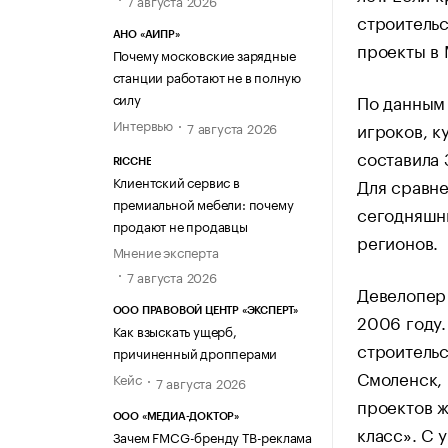
строительс
АНО «АИПР»
проекты в 
Почему московские зарядные
станции работают не в полную
По данным 
силу
Интервью
игроков, к
7 августа 2026
составила 
RICCHE
Клиентский сервис в
Для сравне
премиальной мебели: почему
сегодняшни
продают не продавцы
регионов.
Мнение эксперта
7 августа 2026
Девелопер 
ООО ПРАВОВОЙ ЦЕНТР «ЭКСПЕРТ»
2006 году.
Как взыскать ущерб,
строительс
причиненный дропперами
Смоленск,
Кейс
7 августа 2026
проектов ж
ООО «МЕДИА-ДОКТОР»
класс». С 
Зачем FMCG-бренду ТВ-реклама