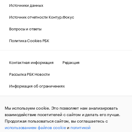
Источники данных
Источник отчетности Контур.Фокус
Вопросы и ответы
Политика Cookies РБК
Контактная информация
Редакция
Рассылка РБК Новости
Информация об ограничениях
Правовая информация
О соблюдении авторских прав
Мы используем cookie. Это позволяет нам анализировать
© АО «РОСБИЗНЕСКОНСАЛТИНГ»,
1995–2026.
Сообщения
и материалы информационного агентства «РБК»
взаимодействие посетителей с сайтом и делать его лучше.
(зарегистрировано Федеральной службой по надзору в сфере
Продолжая пользоваться сайтом, вы соглашаетесь с
связи, информационных технологий и массовых
использованием файлов cookie
и
политикой
коммуникаций (Роскомнадзор) 09.12.2015 за номером ИА
№ФС77-63848) сопровождаются пометкой «РБК». Отдельные