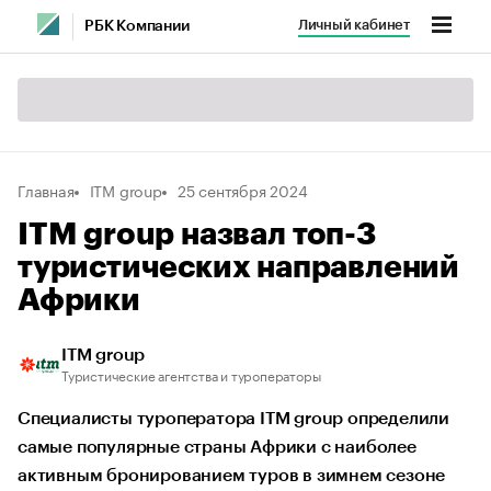
Личный кабинет
РБК Компании
Главная
ITM group
25 сентября 2024
ITM group назвал топ-3
туристических направлений
Африки
ITM group
Туристические агентства и туроператоры
Специалисты туроператора ITM group определили
самые популярные страны Африки с наиболее
активным бронированием туров в зимнем сезоне