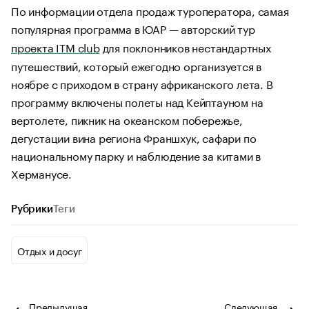
По информации отдела продаж туроператора, самая
популярная программа в ЮАР — авторский тур
проекта ITM club
для поклонников нестандартных
путешествий, который ежегодно организуется в
ноябре с приходом в страну африканского лета. В
программу включены полеты над Кейптауном на
вертолете, пикник на океанском побережье,
дегустации вина региона Франшхук, сафари по
национальному парку и наблюдение за китами в
Херманусе.
Рубрики
Теги
Отдых и досуг
Предыдущая
Следующая