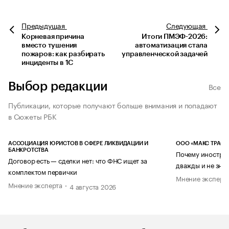
Предыдущая
Следующая
Корневая причина
Итоги ПМЭФ-2026:
вместо тушения
автоматизация стала
пожаров: как разбирать
управленческой задачей
инциденты в 1С
Выбор редакции
Все
Публикации, которые получают больше внимания и попадают
в Сюжеты РБК
АССОЦИАЦИЯ ЮРИСТОВ В СФЕРЕ ЛИКВИДАЦИИ И
ООО «МАКС ТРАСТ
БАНКРОТСТВА
Почему иностран
Договор есть — сделки нет: что ФНС ищет за
дважды и не знае
комплектом первички
Мнение эксперт
Мнение эксперта
4 августа 2026