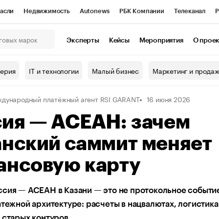
асли
Недвижимость
Autonews
РБК Компании
Телеканал
Р
К Курсы
РБК Life
Тренды
Визионеры
Национальные проекты
Эксперты
Кейсы
Мероприятия
О прое
онный клуб
Исследования
Кредитные рейтинги
Франшизы
Г
терия
IT и технологии
Малый бизнес
Маркетинг и прода
Проверка контрагентов
Политика
Экономика
Бизнес
дународный платёжный агент RSI GARANT
16 июня 2026
ы
сия — АСЕАН: зачем
анский саммит меняет
ансовую карту
сия — АСЕАН в Казани — это не протокольное событие
атежной архитектуре: расчеты в нацвалютах, логистика
 старых контуров