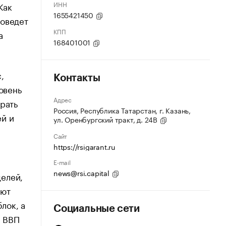
ИНН
Как
1655421450
роведет
КПП
а
168401001
,
Контакты
овень
Адрес
рать
Россия, Республика Татарстан, г. Казань,
ей и
ул. Оренбургский тракт, д. 24В
Сайт
https://rsigarant.ru
E-mail
news@rsi.capital
елей,
ают
лок, а
Социальные сети
м ВВП