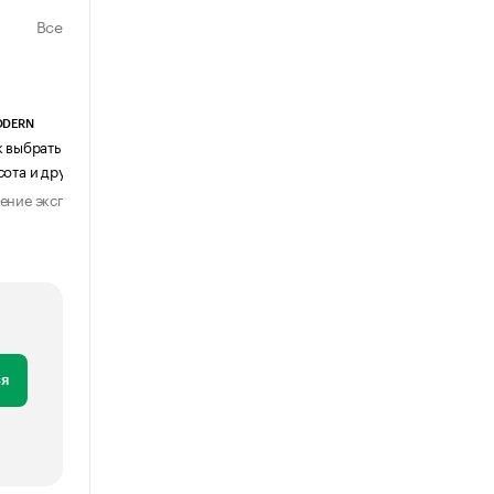
Все
ODERN
АГЕНТСТВО АВИА ЦЕНТР
к выбрать журнальный столик:
Почему шенген перестал быть
сота и другие ключевые параметры
формальностью
ение эксперта
Мнение эксперта
29 июля 2026
31 июля 2026
я