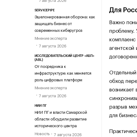
Для Рос
SERVICEPIPE
Эшелонированная оборона: как
Важно пони
защищать бизнес от
проблему. 
современных киберугроз
комплаенс 
Мнение эксперта
7 августа 2026
агентской
договоренн
ИССЛЕДОВАТЕЛЬСКИЙ ЦЕНТР «АБП»
(ABL)
От посредника к
Отдельный 
инфраструктуре: как меняется
обход пере
роль цифровых платформ
Мнение эксперта
возникает 
7 августа 2026
синхронизи
разрыв меж
НИИ ПГ
НИИ ПГ и власти Самарской
для бизнес
области обсудили развитие
исторического центра
Практическ
Новость
7 августа 2026