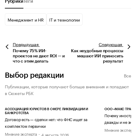
Рубрики
Теги
Менеджмент и HR
IT и технологии
Предыдущая
Следующая
Почему 75% ИИ-
Как неудобные процессы
проектов не дают ROI — и
мешают ИИ приносить
что с этим делать
результат
Выбор редакции
Все
Публикации, которые получают больше внимания и попадают
в Сюжеты РБК
АССОЦИАЦИЯ ЮРИСТОВ В СФЕРЕ ЛИКВИДАЦИИ И
ООО «МАКС ТРАСТ
БАНКРОТСТВА
Почему иностран
Договор есть — сделки нет: что ФНС ищет за
дважды и не знае
комплектом первички
Мнение эксперт
Мнение эксперта
4 августа 2026