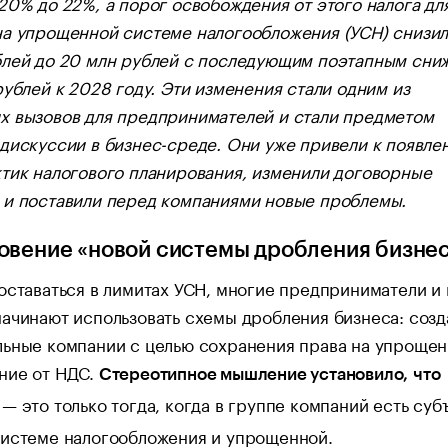
20% до 22%, а порог освобождения от этого налога дл
а упрощенной системе налогообложения (УСН) снизил
блей до 20 млн рублей с последующим поэтапным сни
рублей к 2028 году. Эти изменения стали одним из
х вызовов для предпринимателей и стали предметом
дискуссии в бизнес-среде. Они уже привели к появле
тик налогового планирования, изменили договорные
 и поставили перед компаниями новые проблемы.
овение «новой системы дробления бизне
оставаться в лимитах УСН, многие предприниматели и
ачинают использовать схемы дробления бизнеса: соз
ьные компании с целью сохранения права на упрощен
ние от НДС.
Стереотипное мышление установило,
что
— это только тогда, когда в группе компаний есть суб
е
системе налогообложения и упрощенной.