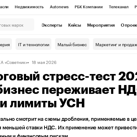
асли
Недвижимость
Autonews
РБК Компании
Телеканал
Р
К Курсы
РБК Life
Тренды
Визионеры
Национальные проекты
Эксперты
Кейсы
Мероприятия
О прое
онный клуб
Исследования
Кредитные рейтинги
Франшизы
Г
терия
IT и технологии
Малый бизнес
Маркетинг и прода
Проверка контрагентов
Политика
Экономика
Бизнес
А «Советник»
18 мая 2026
ы
говый стресс-тест 20
бизнес переживает Н
 и лимиты УСН
ально смотрит на схемы дробления, применяемые в це
 меньшей ставки НДС. Их применение может привести
нным и финансовым рискам