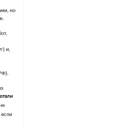
ми, но
е.
от,
г) и,
РФ).
из
отали
не
 если