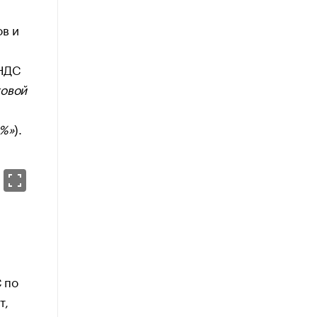
ов и
 НДС
говой
2%»
).
 по
т,