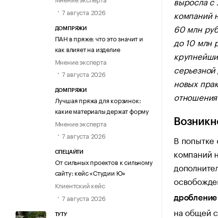
выросла с 
7 августа 2026
компаний н
60 млн ру
ДОМПРЯЖИ
ПАН в пряже: что это значит и
до 10 млн 
как влияет на изделие
крупнейши
Мнение эксперта
серьезной 
7 августа 2026
новых прак
ДОМПРЯЖИ
отношения
Лучшая пряжа для корзинок:
какие материалы держат форму
Возникн
Мнение эксперта
7 августа 2026
В попытке 
компаний н
СПЕЦАЙТИ
От сильных проектов к сильному
дополнител
сайту: кейс «Студии Ю»
освобожде
Клиентский кейс
7 августа 2026
дроблени
на общей 
ТУТУ