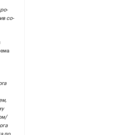
ро-
ив со-
ы
лема
ога
ем,
му
ом/
ога
а по