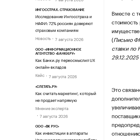
ИНГОССТРАХ. СТРАХОВАНИЕ
Вместе с т
Исследование Ингосстраха и
стоимость 
НАФИ: 72% россиян доверяют
имуществен
страховым компаниям
Новость
(
Письмо ФН
7 августа 2026
ставки по 
ООО «ИНФОРМАЦИОННОЕ
АГЕНТСТВО «БАНКИ.РУ»
29.12.2025
Как Банки.ру переосмыслил UX
онлайн-вкладов
Кейс
7 августа 2026
«СЛЕТАТЬ.РУ»
Это связан
Как считать маркетинг, который
дополнител
не продает напрямую
увеличивае
Мнение эксперта
поставщико
7 августа 2026
предопред
ООО «ВК РУС»
отношению 
Как инвестиции в аппараты
Venus модернизировали работу