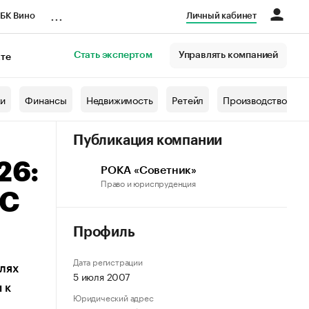
...
БК Вино
Личный кабинет
Стать экспертом
Управлять компанией
кте
азета
жи
Финансы
Недвижимость
Ретейл
Производство
Публикация компании
26:
РОКА «Советник»
Право и юриспруденция
ДС
Профиль
Дата регистрации
лях
5 июля 2007
 к
Юридический адрес