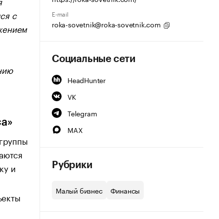
я
ся с
E-mail
roka-sovetnik@roka-sovetnik.com
жением
Социальные сети
нию
HeadHunter
VK
Telegram
са»
MAX
 группы
даются
Рубрики
ку и
Малый бизнес
Финансы
ъекты