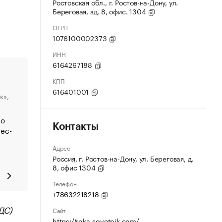
Ростовская обл., г. Ростов-на-Дону, ул.
Береговая, зд. 8, офис. 1304
ОГРН
1076100002373
ИНН
6164267188
КПП
616401001
к»,
по
Контакты
ес-
Адрес
Россия, г. Ростов-на-Дону, ул. Береговая, д.
8, офис 1304
Телефон
+78632218218
ДС)
Сайт
https://roka-sovetnik.com/