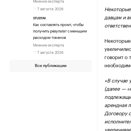
Мнение эксперта
Некоторые 
7 августа 2026
давцам и в
STUDYAI
Как составлять промт, чтобы
ответствен
получить результат с меньшим
расходом токенов
Некоторые 
Мнение эксперта
увеличилис
7 августа 2026
говорит о 
необходимо
Все публикации
«В случае 
(далее — «
подлежащи
арендная п
Договору 
исполнител
увеличивае