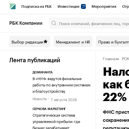
Подписка на РБК
Инвестиции
Мероприятия
Отр
Спорт
Школа управления РБК
РБК Образование
РБ
РБК Компании
Город
Стиль
Крипто
РБК Бизнес-среда
Дискусси
Выбор редакции
Менеджмент и HR
Право и бухгал
Спецпроекты СПб
Конференции СПб
Спецпроекты
Главная
РОК
Технологии и медиа
Финансы
Рынок наличной валют
Лента публикаций
Нало
ДОМИНАНТА
В «НУН» ведутся финальные
как 
работы по внутренним системам
и благоустройству
22%
Новость
7 августа 2026
СЕРКОВА МАРКЕТИНГ
ФНС прист
Стратегическая система
сохранения
управляемой прибыли: где
бизнес зарабатывает
репутацио