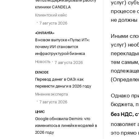
услуг) суб
клиники CANDELA
процессе с
Клиентский кейс
не должны 
7 августа 2026
Иными слов
«ОНЛАНТА»
В новом выпуске «Пульс ИТ»:
услуг) нео
почему ИИ становится
перекладыв
инфраструктурой бизнеса
тем самым,
Новость
7 августа 2026
подлежащег
EXNODE
(Определе
Перевод денег в ОАЭ: как
перевести деньги в 2026 году
Мнение эксперта
Однако пр
7 августа 2026
бюджета, п
ЦНИС
без НДС, 
Google обновила Gemini: что
позволяет 
изменилось в линейке моделей в
это прямо 
2026 году