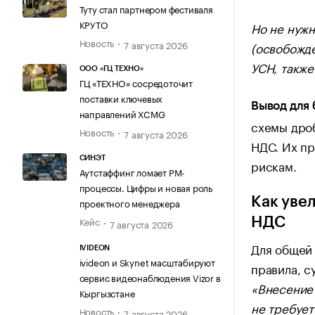
Туту стал партнером фестиваля
КРУТО
Но не нужн
Новость
7 августа 2026
(освобожде
УСН, также
ООО «ГЦ ТЕХНО»
ГЦ «ТЕХНО» сосредоточит
поставки ключевых
Вывод для 
направлений XCMG
схемы дро
Новость
7 августа 2026
НДС. Их п
СИНЭТ
рискам.
Аутстаффинг ломает PM-
процессы. Цифры и новая роль
Как уве
проектного менеджера
Кейс
НДС
7 августа 2026
Для общей 
IVIDEON
ivideon и Skynet масштабируют
правила, с
сервис видеонаблюдения Vizor в
«Внесение 
Кыргызстане
не требует
Новость
7 августа 2026