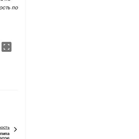
ость по
вость
упила