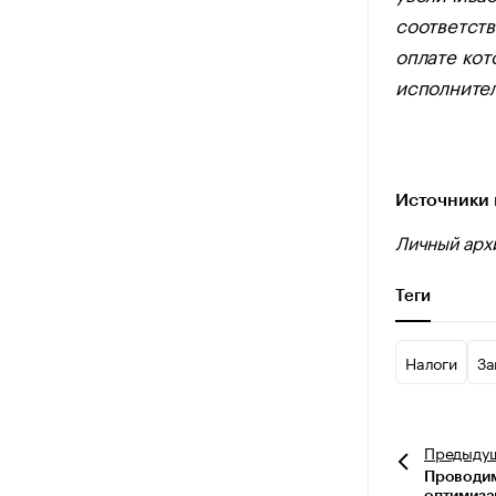
соответств
оплате кот
исполнител
Источники 
Личный арх
Теги
Налоги
За
Предыду
Проводим