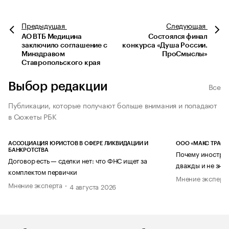
Предыдущая
Следующая
АО ВТБ Медицина
Состоялся финал
заключило соглашение с
конкурса «Душа России.
Минздравом
ПроСмыслы»
Ставропольского края
Выбор редакции
Все
Публикации, которые получают больше внимания и попадают
в Сюжеты РБК
АССОЦИАЦИЯ ЮРИСТОВ В СФЕРЕ ЛИКВИДАЦИИ И
ООО «МАКС ТРАСТ
БАНКРОТСТВА
Почему иностран
Договор есть — сделки нет: что ФНС ищет за
дважды и не знае
комплектом первички
Мнение эксперт
Мнение эксперта
4 августа 2026