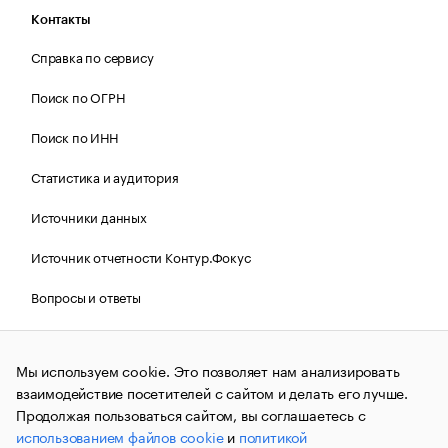
Контакты
Справка по сервису
Поиск по ОГРН
Поиск по ИНН
Статистика и аудитория
Источники данных
Источник отчетности Контур.Фокус
Вопросы и ответы
Политика Cookies РБК
Мы используем cookie. Это позволяет нам анализировать
взаимодействие посетителей с сайтом и делать его лучше.
Контактная информация
Редакция
Продолжая пользоваться сайтом, вы соглашаетесь с
использованием файлов cookie
и
политикой