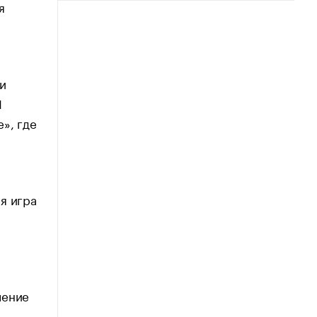
я
и
I
», где
я игра
ление