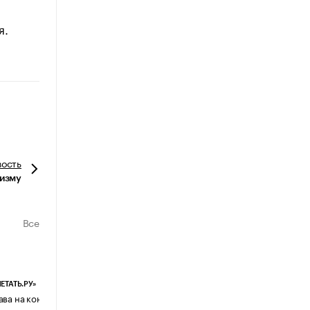
я.
вость
низму
Все
ЕТАТЬ.РУ»
ЕВЧАТОВ И ПАРТНЕРЫ
ава на контент, созданный ИИ: что
Почему бизнес возвращается с