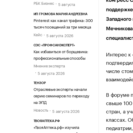
конгресс O
РБК Бизнес
5 августа
поддержке
ИП ГРОМОВА МАРИЯ АНДРЕЕВНА
Западного 
Pinterest как канал трафика: 300
тысяч посещений за три месяца
Мечникова 
Кейс
5 августа 2026
специалист
СЭС «ПРОФСАНЭКСПЕРТ»
Как избавиться от борщевика:
Интерес к 
профессиональные способы
подтвердил
Мнение эксперта
числе сто
5 августа 2026
взаимодейс
ТЕНЗОР
Отраслевые эксперты начали
В форуме п
серию семинаров по переходу
свыше 100 
на ЭПД
Новость
стран, а у
5 августа 2026
классах. О
ТВОЯАПТЕКА.РФ
педиатрии,
«ТвояАптека.рф» изучила