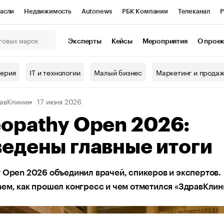
асли
Недвижимость
Autonews
РБК Компании
Телеканал
Р
К Курсы
РБК Life
Тренды
Визионеры
Национальные проекты
Эксперты
Кейсы
Мероприятия
О прое
онный клуб
Исследования
Кредитные рейтинги
Франшизы
Г
терия
IT и технологии
Малый бизнес
Маркетинг и прода
Проверка контрагентов
Политика
Экономика
Бизнес
авКлиник
17 июня 2026
ы
opathy Open 2026:
едены главные итоги
 Open 2026 объединил врачей, спикеров и экспертов.
ем, как прошел конгресс и чем отметился «ЗдравКлин