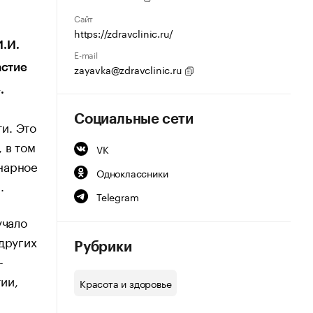
Сайт
https://zdravclinic.ru/
И.И.
E-mail
астие
zayavka@zdravclinic.ru
.
Социальные сети
и. Это
 в том
VK
нарное
Одноклассники
.
Telegram
учало
других
Рубрики
-
ии,
Красота и здоровье