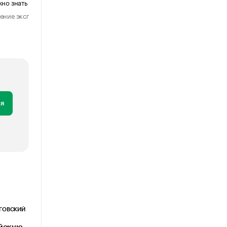
жно знать бизнесу
мессенджеров к электронной поч
ение эксперта
Мнение эксперта
28 июля 2026
1 августа 202
я
ОГОВСКИЙ
ийскую