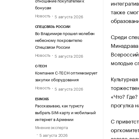
отношение покупателей к
интегратив
бонусам
также смог
Новость
5 августа 2026
образовани
СПЕЦСВЯЗЬ РОССИИ
Во Владимире прошел молебен
Среди спе
небесному покровителю
Минздрава 
Спецсвязи России
Всероссийс
Новость
5 августа 2026
молодые сп
C-TECH
Компания C-TECH оптимизирует
Культурная
закупки оборудования
торжествен
Новость
5 августа 2026
«Что? Где?
ESIM365
прогулка н
Рассказываю, как туристу
выбрать SIM-карту и мобильный
интернет в Армении
С приветст
Мнение эксперта
оргкомитет
5 августа 2026
задало дел