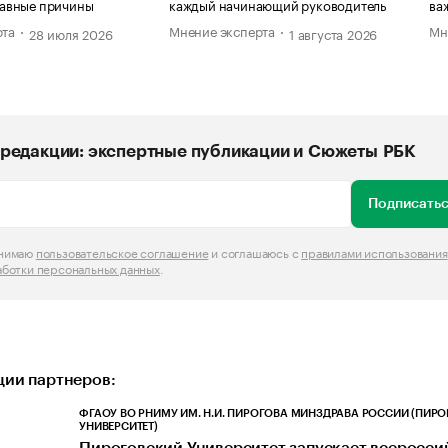
главные причины
каждый начинающий руководитель
ва
рта
Мнение эксперта
Мн
28 июля 2026
1 августа 2026
редакции: экспертные публикации и Сюжеты РБК
Подписатьс
инимаю
пользовательское соглашение
и соглашаюсь с
правилами использования
аботки персональных данных
.
ии партнеров:
ФГАОУ ВО РНИМУ ИМ. Н.И. ПИРОГОВА МИНЗДРАВА РОССИИ (ПИР
УНИВЕРСИТЕТ)
Пироговский Университет запускает всеросс