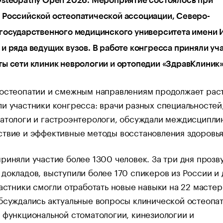
steopathy Open 2026. Мероприятие состоялось при
 Российской остеопатической ассоциации, Северо-
государственного медицинского университета имени 
и ряда ведущих вузов. В работе конгресса приняли уч
ы сети клиник неврологии и ортопедии «ЗдравКлиник»
остеопатии и смежным направлениям продолжает раст
и участники конгресса: врачи разных специальностей,
матологи и гастроэнтерологи, обсуждали междисципли
твие и эффективные методы восстановления здоровья
риняли участие более 1300 человек. За три дня прозв
докладов, выступили более 170 спикеров из России и 
частники смогли отработать новые навыки на 22 мастер
бсуждались актуальные вопросы клинической остеопат
 функциональной стоматологии, кинезиологии и