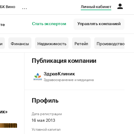
...
БК Вино
Личный кабинет
Стать экспертом
Управлять компанией
кте
азета
жи
Финансы
Недвижимость
Ретейл
Производство
Публикация компании
ЗдравКлиник
Здравоохранение и медицина
Профиль
ик»
Дата регистрации
16 мая 2013
Уставной капитал