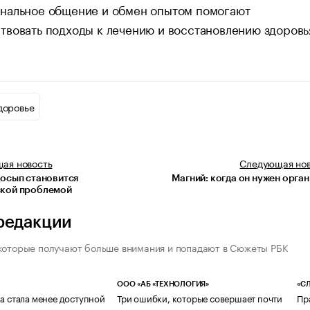
нальное общение и обмен опытом помогают
вовать подходы к лечению и восстановлению здоровь
доровье
щая
новость
Следующая
но
досып становится
Магний: когда он нужен орга
кой проблемой
редакции
которые получают больше внимания и попадают в Сюжеты РБК
ООО «АБ «ТЕХНОЛОГИЯ»
«СЛ
а стала менее доступной
Три ошибки, которые совершает почти
Пр