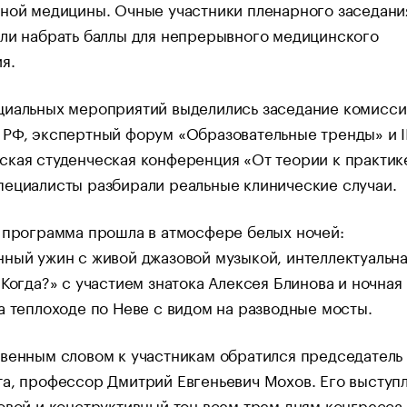
ной медицины. Очные участники пленарного заседани
ли набрать баллы для непрерывного медицинского
я.
циальных мероприятий выделились заседание комисси
РФ, экспертный форум «Образовательные тренды» и I
кая студенческая конференция «От теории к практике
ециалисты разбирали реальные клинические случаи.
 программа прошла в атмосфере белых ночей:
ный ужин с живой джазовой музыкой, интеллектуальна
 Когда?» с участием знатока Алексея Блинова и ночная
а теплоходе по Неве с видом на разводные мосты.
венным словом к участникам обратился председатель
а, профессор Дмитрий Евгеньевич Мохов. Его выступ
овой и конструктивный тон всем трем дням конгресса.