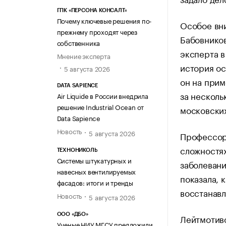
ГПК «ПЕРСОНА КОНСАЛТ»
Почему ключевые решения по-
Особое вн
прежнему проходят через
Бабовников
собственника
эксперта в
Мнение эксперта
история ос
5 августа 2026
он на прим
DATA SAPIENCE
за несколь
Air Liquide в России внедрила
решение Industrial Ocean от
московских
Data Sapience
Новость
5 августа 2026
Профессор 
сложностях
ТЕХНОНИКОЛЬ
Системы штукатурных и
заболевани
навесных вентилируемых
показала, 
фасадов: итоги и тренды
восстанавл
Новость
5 августа 2026
ООО «ДБО»
Лейтмотиво
Ученые НИУ МГСУ предложили