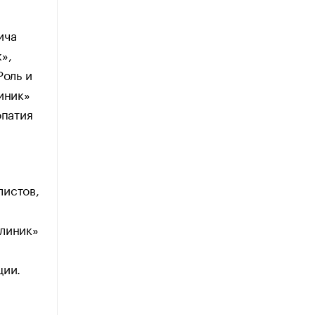
ича
»,
Роль и
иник»
опатия
листов,
Клиник»
ции.