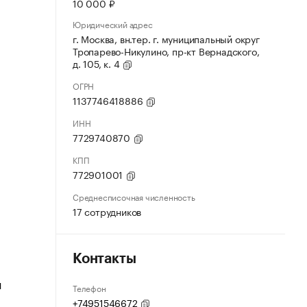
10 000 ₽
Юридический адрес
г. Москва, вн.тер. г. муниципальный округ
Тропарево-Никулино, пр-кт Вернадского,
д. 105, к. 4
ОГРН
1137746418886
ИНН
7729740870
КПП
772901001
Среднесписочная численность
17 сотрудников
Контакты
й
Телефон
+74951546672