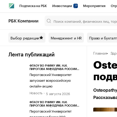
Подписка на РБК
Инвестиции
Мероприятия
Отр
Спорт
Школа управления РБК
РБК Образование
РБ
РБК Компании
Город
Стиль
Крипто
РБК Бизнес-среда
Дискусси
Выбор редакции
Менеджмент и HR
Право и бухгал
Спецпроекты СПб
Конференции СПб
Спецпроекты
Главная
Здр
Технологии и медиа
Финансы
Рынок наличной валют
Лента публикаций
Oste
ФГАОУ ВО РНИМУ ИМ. Н.И.
ПИРОГОВА МИНЗДРАВА РОССИИ
(ПИРОГОВСКИЙ УНИВЕРСИТЕТ)
Пироговский Университет
подв
запускает всероссийскую
онлайн-акцию
Osteopathy
Новость
5 августа 2026
Рассказыва
ФГАОУ ВО РНИМУ ИМ. Н.И.
ПИРОГОВА МИНЗДРАВА РОССИИ
(ПИРОГОВСКИЙ УНИВЕРСИТЕТ)
Пироговский Университет
подготовил более 200