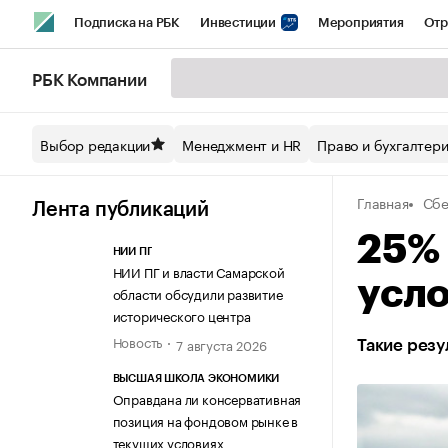
Подписка на РБК
Инвестиции
Мероприятия
Отр
Спорт
Школа управления РБК
РБК Образование
РБ
РБК Компании
Стиль
Крипто
РБК Бизнес-среда
Дискуссионный кл
Выбор редакции
Менеджмент и HR
Право и бухгалтер
Спецпроекты СПб
Конференции СПб
Спецпроекты
Главная
Сбе
Технологии и медиа
Финансы
Рынок наличной валют
Лента публикаций
25% 
НИИ ПГ
НИИ ПГ и власти Самарской
усл
области обсудили развитие
исторического центра
Новость
7 августа 2026
Такие резу
ВЫСШАЯ ШКОЛА ЭКОНОМИКИ
Оправдана ли консервативная
позиция на фондовом рынке в
текущих условиях