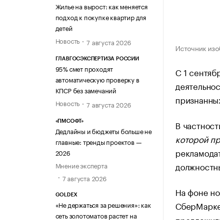
Жилье на вырост: как меняется
подход к покупке квартир для
детей
Новость
7 августа 2026
Источник изо
ГЛАВГОСЭКСПЕРТИЗА РОССИИ
95% смет проходят
С 1 сентяб
автоматическую проверку в
деятельнос
КПСР без замечаний
признанных
Новость
7 августа 2026
В частност
«ПМСОФТ»
Дедлайны и бюджеты больше не
которой пр
главные: тренды проектов —
рекламодат
2026
должностны
Мнение эксперта
7 августа 2026
На фоне но
GOLDEX
СберМарк
«Не держаться за решения»: как
сеть золотоматов растет на
предложили