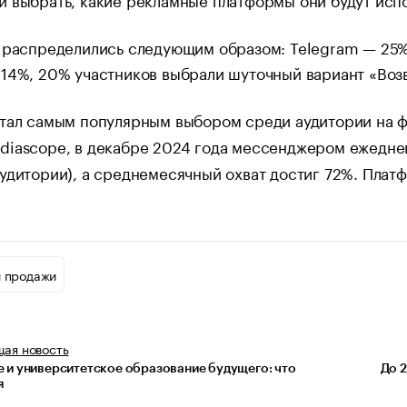
 распределились следующим образом: Telegram — 25%,
14%, 20% участников выбрали шуточный вариант «Воз
стал самым популярным выбором среди аудитории на ф
iascope, в декабре 2024 года мессенджером ежеднев
удитории), а среднемесячный охват достиг 72%. Платф
и продажи
щая
новость
 и университетское образование будущего: что
До 
я