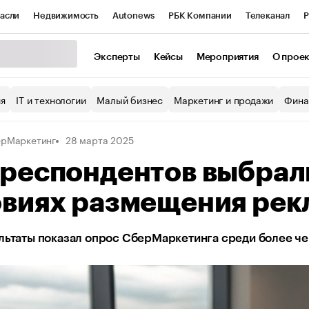
асли
Недвижимость
Autonews
РБК Компании
Телеканал
Р
К Курсы
РБК Life
Тренды
Визионеры
Национальные проекты
Эксперты
Кейсы
Мероприятия
О прое
уб
Исследования
Кредитные рейтинги
Франшизы
Газета
ия
IT и технологии
Малый бизнес
Маркетинг и продажи
Фина
Проверка контрагентов
Политика
Экономика
Бизнес
рМаркетинг
28 марта 2025
ы
респондентов выбрали
овиях размещения ре
льтаты показал опрос СберМаркетинга среди более че