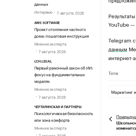
данных
Интервью
7 августа 2026
Результаты
YouTube — 
AMS SOFTWARE
Проект отопления частного
дома: пошаговая инструкция
Telegram 
Мнение эксперта
данным
Med
7 августа 2026
интернет-а
LCH.LEGAL
Первый рамочный закон об ИИ:
фокус на фундаментальных
Теги
моделях
Мнение эксперта
Маркетинг 
7 августа 2026
ЧЕРТАРИНСКАЯ И ПАРТНЕРЫ
Психологическая безопасность
Предыду
или зона комфорта
Школьное
Мнение эксперта
изменитс
7 августа 2026