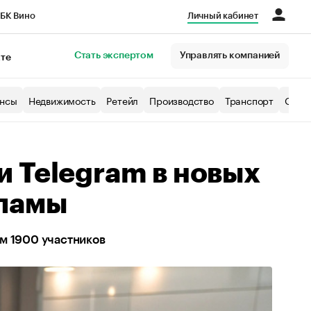
БК Вино
Личный кабинет
Город
Стать экспертом
Управлять компанией
кте
нсы
Недвижимость
Ретейл
Производство
Транспорт
Образ
 Telegram в новых
кламы
м 1900 участников