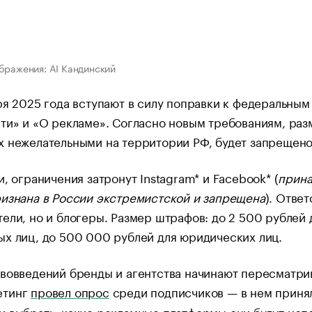
бражения: AI Кандинский
ря 2025 года вступают в силу поправки к федеральны
ти» и «О рекламе». Согласно новым требованиям, ра
 нежелательными на территории РФ, будет запрещено
и, ограничения затронут Instagram* и Facebook* (
прина
изнана в России экстремистской и запрещена
). Отве
ели, но и блогеры. Размер штрафов: до 2 500 рублей 
х лиц, до 500 000 рублей для юридических лиц.
вовведений бренды и агентства начинают пересматрив
етинг
провел опрос
среди подписчиков — в нем принял
 выбрать, какие рекламные платформы они будут испо