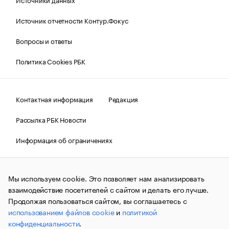
Источник отчетности Контур.Фокус
Вопросы и ответы
Политика Cookies РБК
Контактная информация
Редакция
Рассылка РБК Новости
Информация об ограничениях
Правовая информация
О соблюдении авторских прав
Мы используем cookie. Это позволяет нам анализировать
© АО «РОСБИЗНЕСКОНСАЛТИНГ»,
1995–2026.
Сообщения
и материалы информационного агентства «РБК»
взаимодействие посетителей с сайтом и делать его лучше.
(зарегистрировано Федеральной службой по надзору в сфере
Продолжая пользоваться сайтом, вы соглашаетесь с
связи, информационных технологий и массовых
использованием файлов cookie
и
политикой
коммуникаций (Роскомнадзор) 09.12.2015 за номером ИА
№ФС77-63848) сопровождаются пометкой «РБК». Отдельные
конфиденциальности
.
публикации могут содержать информацию,