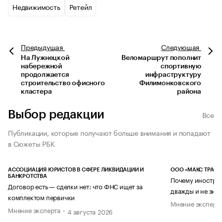
Недвижимость
Ретейл
Предыдущая
Следующая
На Лужнецкой
Веломаршрут пополнит
набережной
спортивную
продолжается
инфраструктуру
строительство офисного
Филимонковского
кластера
района
Выбор редакции
Все
Публикации, которые получают больше внимания и попадают
в Сюжеты РБК
АССОЦИАЦИЯ ЮРИСТОВ В СФЕРЕ ЛИКВИДАЦИИ И
ООО «МАКС ТРАСТ
БАНКРОТСТВА
Почему иностран
Договор есть — сделки нет: что ФНС ищет за
дважды и не знае
комплектом первички
Мнение эксперт
Мнение эксперта
4 августа 2026