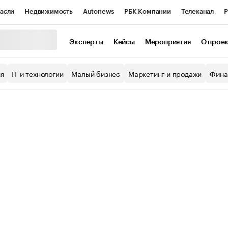
асли
Недвижимость
Autonews
РБК Компании
Телеканал
Р
К Курсы
РБК Life
Тренды
Визионеры
Национальные проекты
Эксперты
Кейсы
Мероприятия
О прое
уб
Исследования
Кредитные рейтинги
Франшизы
Газета
ия
IT и технологии
Малый бизнес
Маркетинг и продажи
Фина
Проверка контрагентов
Политика
Экономика
Бизнес
ы