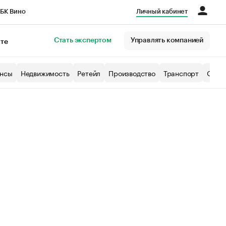
БК Вино
Личный кабинет
Город
Стать экспертом
Управлять компанией
кте
нсы
Недвижимость
Ретейл
Производство
Транспорт
Образ