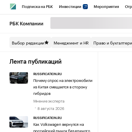
Подписка на РБК
Инвестиции
Мероприятия
Отр
Спорт
Школа управления РБК
РБК Образование
РБ
РБК Компании
Стиль
Крипто
РБК Бизнес-среда
Дискуссионный кл
Выбор редакции
Менеджмент и HR
Право и бухгалтер
Спецпроекты СПб
Конференции СПб
Спецпроекты
Технологии и медиа
Финансы
Рынок наличной валют
Лента публикаций
RUSSIFICATION.RU
Почему спрос на электромобили
из Китая смещается в сторону
гибридов
Мнение эксперта
8 августа 2026
RUSSIFICATION.RU
Как Volkswagen вернулся на
российский рынок без единого