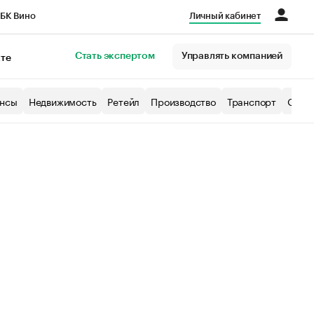
БК Вино
Личный кабинет
Город
Стать экспертом
Управлять компанией
кте
нсы
Недвижимость
Ретейл
Производство
Транспорт
Образ