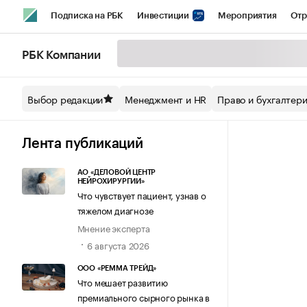
Подписка на РБК
Инвестиции
Мероприятия
Отр
Спорт
Школа управления РБК
РБК Образование
РБ
РБК Компании
Стиль
Крипто
РБК Бизнес-среда
Дискуссионный кл
Выбор редакции
Менеджмент и HR
Право и бухгалтер
Спецпроекты СПб
Конференции СПб
Спецпроекты
Технологии и медиа
Финансы
Рынок наличной валют
Лента публикаций
АО «ДЕЛОВОЙ ЦЕНТР
НЕЙРОХИРУРГИИ»
Что чувствует пациент, узнав о
тяжелом диагнозе
Мнение эксперта
6 августа 2026
ООО «РЕММА ТРЕЙД»
Что мешает развитию
премиального сырного рынка в