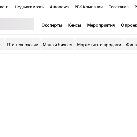
асли
Недвижимость
Autonews
РБК Компании
Телеканал
Р
К Курсы
РБК Life
Тренды
Визионеры
Национальные проекты
Эксперты
Кейсы
Мероприятия
О прое
уб
Исследования
Кредитные рейтинги
Франшизы
Газета
ия
IT и технологии
Малый бизнес
Маркетинг и продажи
Фина
Проверка контрагентов
Политика
Экономика
Бизнес
ы