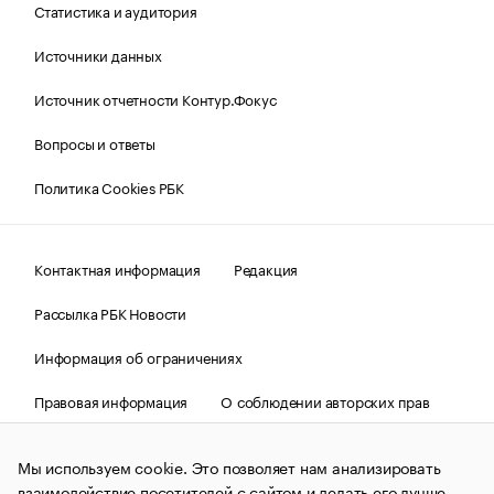
Статистика и аудитория
Источники данных
Источник отчетности Контур.Фокус
Вопросы и ответы
Политика Cookies РБК
Контактная информация
Редакция
Рассылка РБК Новости
Информация об ограничениях
Правовая информация
О соблюдении авторских прав
© АО «РОСБИЗНЕСКОНСАЛТИНГ»,
1995–2026.
Сообщения
и материалы информационного агентства «РБК»
Мы используем cookie. Это позволяет нам анализировать
(зарегистрировано Федеральной службой по надзору в сфере
взаимодействие посетителей с сайтом и делать его лучше.
связи, информационных технологий и массовых