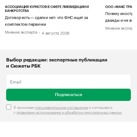
АССОЦИАЦИЯ ЮРИСТОВ В СФЕРЕ ЛИКВИДАЦИИ И
ООО «МАКС ТРАСТ
БАНКРОТСТВА
Почему иностран
Договор есть — сделки нет: что ФНС ищет за
дважды и не знае
комплектом первички
Мнение эксперт
Мнение эксперта
4 августа 2026
Выбор редакции: экспертные публикации
и Сюжеты РБК
Подписаться
Я принимаю
пользовательское соглашение
и соглашаюсь
с
правилами использования и обработки персональных данных
.