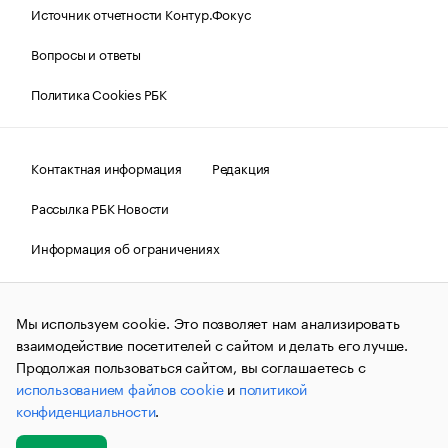
Источник отчетности Контур.Фокус
Вопросы и ответы
Политика Cookies РБК
Контактная информация
Редакция
Рассылка РБК Новости
Информация об ограничениях
Правовая информация
О соблюдении авторских прав
Мы используем cookie. Это позволяет нам анализировать
© АО «РОСБИЗНЕСКОНСАЛТИНГ»,
1995–2026.
Сообщения
и материалы информационного агентства «РБК»
взаимодействие посетителей с сайтом и делать его лучше.
(зарегистрировано Федеральной службой по надзору в сфере
Продолжая пользоваться сайтом, вы соглашаетесь с
связи, информационных технологий и массовых
использованием файлов cookie
и
политикой
коммуникаций (Роскомнадзор) 09.12.2015 за номером ИА
№ФС77-63848) сопровождаются пометкой «РБК». Отдельные
конфиденциальности
.
публикации могут содержать информацию,
не предназначенную для пользователей