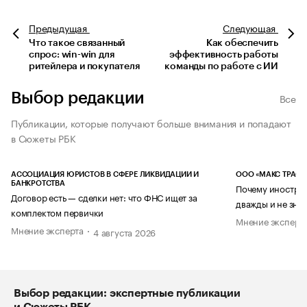
Предыдущая
Следующая
Что такое связанный
Как обеспечить
спрос: win-win для
эффективность работы
ритейлера и покупателя
команды по работе с ИИ
Выбор редакции
Все
Публикации, которые получают больше внимания и попадают
в Сюжеты РБК
АССОЦИАЦИЯ ЮРИСТОВ В СФЕРЕ ЛИКВИДАЦИИ И
ООО «МАКС ТРАСТ
БАНКРОТСТВА
Почему иностран
Договор есть — сделки нет: что ФНС ищет за
дважды и не знае
комплектом первички
Мнение эксперт
Мнение эксперта
4 августа 2026
Выбор редакции: экспертные публикации