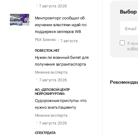
7 августа 2026
Выбор 
Минпромторг сообщил об
изучении властями идей по
поддержке селлеров WB
РБК Бизнес
7 августа
Я пр
и обр
ПОВЕСТОК.НЕТ
Нужен ли военный билет для
получения загранпаспорта
Мнение эксперта
7 августа 2026
Рекомендац
АО «ДЕЛОВОЙ ЦЕНТР
НЕЙРОХИРУРГИИ»
Судорожные приступы: что
нужно знать пациенту
Мнение эксперта
7 августа 2026
СПЕКТРДАТА