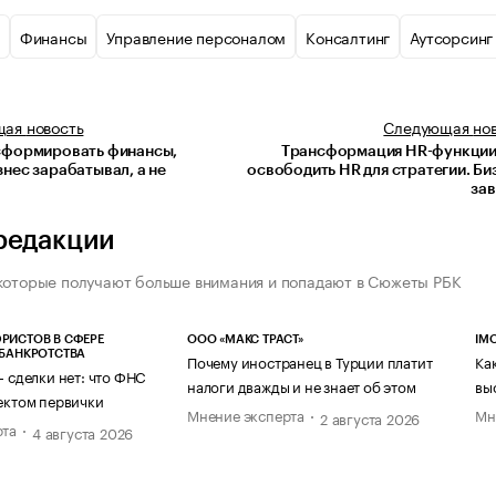
Финансы
Управление персоналом
Консалтинг
Аутсорсинг
щая
новость
Следующая
но
сформировать финансы,
Трансформация HR-функции:
нес зарабатывал, а не
освободить HR для стратегии. Би
за
редакции
которые получают больше внимания и попадают в Сюжеты РБК
РИСТОВ В СФЕРЕ
ООО «МАКС ТРАСТ»
IM
 БАНКРОТСТВА
Почему иностранец в Турции платит
Ка
— сделки нет: что ФНС
налоги дважды и не знает об этом
вы
ектом первички
Мнение эксперта
Мн
2 августа 2026
рта
4 августа 2026