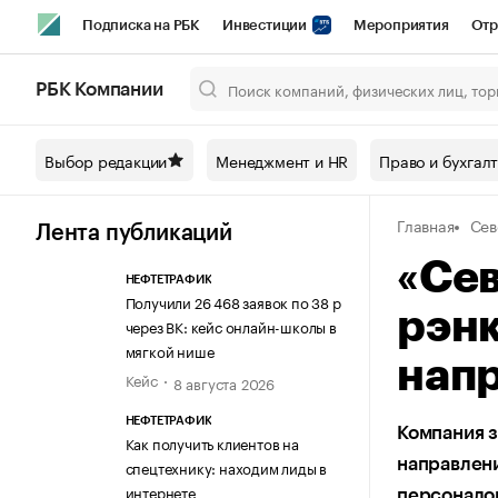
Подписка на РБК
Инвестиции
Мероприятия
Отр
Спорт
Школа управления РБК
РБК Образование
РБ
РБК Компании
Город
Стиль
Крипто
РБК Бизнес-среда
Дискусси
Выбор редакции
Менеджмент и HR
Право и бухгал
Спецпроекты СПб
Конференции СПб
Спецпроекты
Главная
Сев
Технологии и медиа
Финансы
Рынок наличной валют
Лента публикаций
«Сев
НЕФТЕТРАФИК
Получили 26 468 заявок по 38 р
рэнк
через ВК: кейс онлайн-школы в
мягкой нише
нап
Кейс
8 августа 2026
НЕФТЕТРАФИК
Компания 
Как получить клиентов на
направлени
спецтехнику: находим лиды в
интернете
персонало