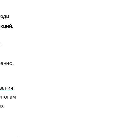
реди
кций.
и
венно.
зания
итогам
ых