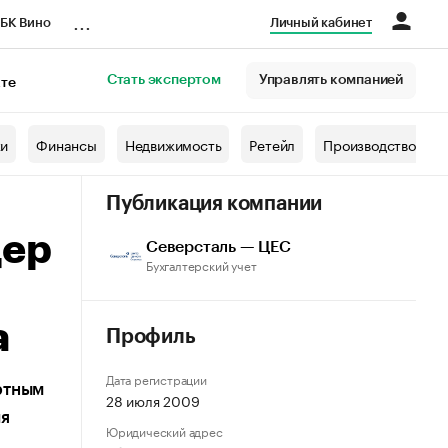
...
БК Вино
Личный кабинет
Стать экспертом
Управлять компанией
кте
азета
жи
Финансы
Недвижимость
Ретейл
Производство
Публикация компании
дер
Северсталь — ЦЕС
Бухгалтерский учет
а
Профиль
Дата регистрации
ртным
28 июля 2009
ия
Юридический адрес