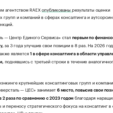
ым агентством RAEX
опубликованы
результаты оценки
 групп и компаний в сферах консалтинга и аутсорсин
нкций.
ль — Центр Единого Сервиса» стал
первым по финансо
за 3 года улучшив свои позиции в 8 раз. На 2026 го
у,
также является
1 в сфере консалтинга в области управл
поднявшись с третьей строки в течение аналогично
м,
рэнкинге крупнейших консалтинговых групп и компан
еверсталь — ЦЕС» занимает
6 место, повысив свои поз
благодаря наращи
в 2 раза по сравнению с 2023 годом
 и переносу стратегического фокуса на консалтинг в
закупок, HR и других.