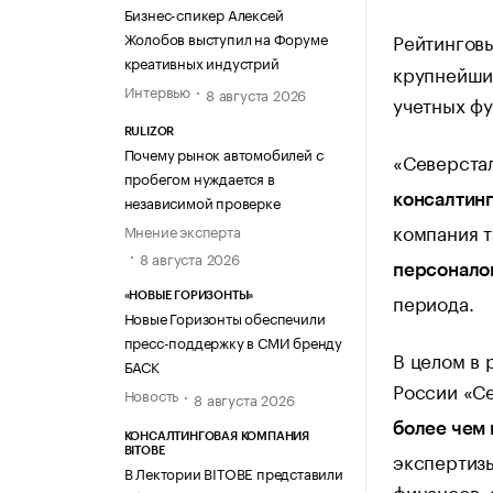
Бизнес-спикер Алексей
Рейтингов
Жолобов выступил на Форуме
креативных индустрий
крупнейших
Интервью
8 августа 2026
учетных фу
RULIZOR
Почему рынок автомобилей с
«Северста
пробегом нуждается в
консалтинг
независимой проверке
компания 
Мнение эксперта
8 августа 2026
персонало
периода.
«НОВЫЕ ГОРИЗОНТЫ»
Новые Горизонты обеспечили
пресс-поддержку в СМИ бренду
В целом в 
БАСК
России «С
Новость
8 августа 2026
более чем 
КОНСАЛТИНГОВАЯ КОМПАНИЯ
BITOBE
экспертизы
В Лектории BITOBE представили
финансов, 