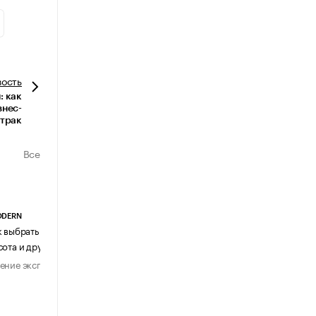
вость
 как
знес-
втрак
Все
ODERN
АГЕНТСТВО АВИА ЦЕНТР
к выбрать журнальный столик:
Почему шенген перестал быть
сота и другие ключевые параметры
формальностью
ение эксперта
Мнение эксперта
29 июля 2026
31 июля 2026