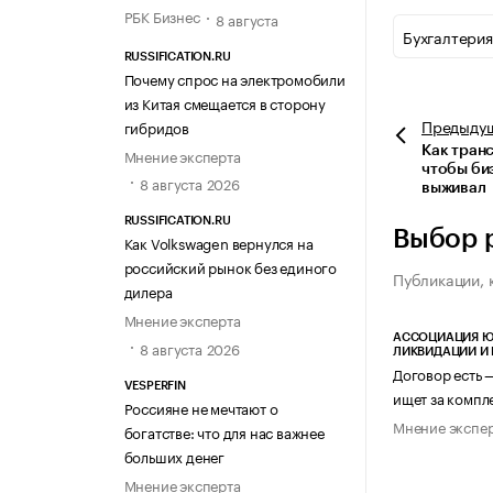
РБК Бизнес
8 августа
Бухгалтерия
RUSSIFICATION.RU
Почему спрос на электромобили
из Китая смещается в сторону
Предыду
гибридов
Как тран
Мнение эксперта
чтобы биз
8 августа 2026
выживал
RUSSIFICATION.RU
Выбор 
Как Volkswagen вернулся на
российский рынок без единого
Публикации, 
дилера
Мнение эксперта
АССОЦИАЦИЯ Ю
8 августа 2026
ЛИКВИДАЦИИ И
Договор есть 
VESPERFIN
ищет за компл
Россияне не мечтают о
Мнение экспе
богатстве: что для нас важнее
больших денег
Мнение эксперта