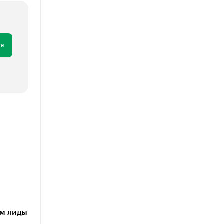
я
им лиды