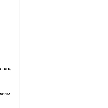
 того,
жению