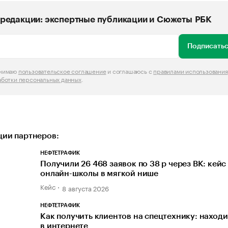
редакции: экспертные публикации и Сюжеты РБК
Подписатьс
инимаю
пользовательское соглашение
и соглашаюсь с
правилами использования
аботки персональных данных
.
ии партнеров:
НЕФТЕТРАФИК
Получили 26 468 заявок по 38 р через ВК: кейс
онлайн-школы в мягкой нише
Кейс
8 августа 2026
НЕФТЕТРАФИК
Как получить клиентов на спецтехнику: наход
в интернете