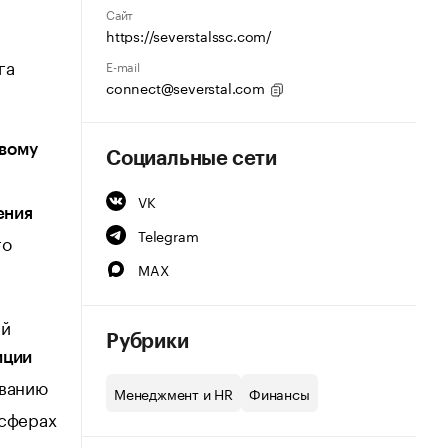
Сайт
https://severstalssc.com/
га
E-mail
connect@severstal.com
вому
Социальные сети
д
VK
ения
Telegram
го
MAX
ий
Рубрики
иции
ванию
Менеджмент и HR
Финансы
 сферах