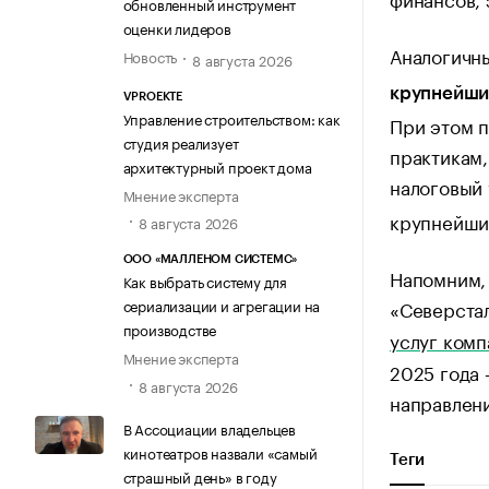
обновленный инструмент
оценки лидеров
Аналогичн
Новость
8 августа 2026
крупнейших
VPROEKTE
Управление строительством: как
При этом 
студия реализует
практикам,
архитектурный проект дома
налоговый
Мнение эксперта
крупнейших
8 августа 2026
ООО «МАЛЛЕНОМ СИСТЕМС»
Напомним, 
Как выбрать систему для
«Северста
сериализации и агрегации на
производстве
услуг ком
Мнение эксперта
2025 года 
8 августа 2026
направлени
В Ассоциации владельцев
кинотеатров назвали «самый
Теги
страшный день» в году