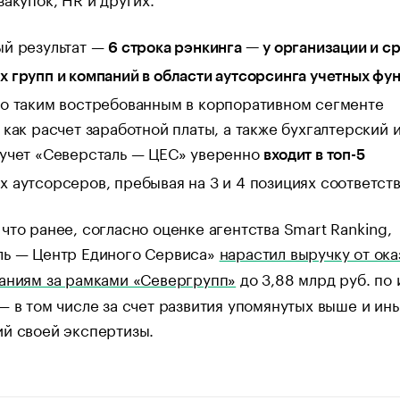
ый результат —
6 строка рэнкинга — у организации и с
 групп и компаний в области аутсорсинга учетных фун
по таким востребованным в корпоративном сегменте
 как расчет заработной платы, а также бухгалтерский 
 учет «Северсталь — ЦЕС» уверенно
входит в топ-5
 аутсорсеров, пребывая на 3 и 4 позициях соответст
что ранее, согласно оценке агентства Smart Ranking,
ль — Центр Единого Сервиса»
нарастил выручку от ока
паниям за рамками «Севергрупп»
до 3,88 млрд руб. по 
— в том числе за счет развития упомянутых выше и ин
й своей экспертизы.