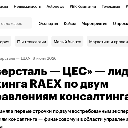
асли
Недвижимость
Autonews
РБК Компании
Телеканал
Р
К Курсы
РБК Life
Тренды
Визионеры
Национальные проекты
Эксперты
Кейсы
Мероприятия
О прое
онный клуб
Исследования
Кредитные рейтинги
Франшизы
Г
терия
IT и технологии
Малый бизнес
Маркетинг и прода
Проверка контрагентов
Политика
Экономика
Бизнес
ерсталь — ЦЕС
8 июня 2026
ы
ерсталь — ЦЕС» — ли
инга RAEX по двум
равлениям консалтинг
заняла первые строчки по двум востребованным экспе
ям консалтинга — финансовому и в области управлен
м