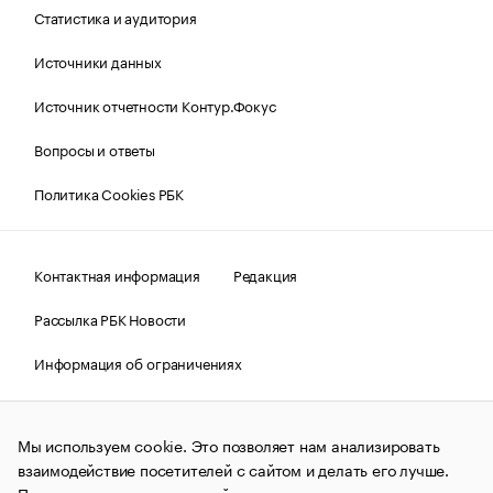
Статистика и аудитория
Источники данных
Источник отчетности Контур.Фокус
Вопросы и ответы
Политика Cookies РБК
Контактная информация
Редакция
Рассылка РБК Новости
Информация об ограничениях
Правовая информация
О соблюдении авторских прав
Мы используем cookie. Это позволяет нам анализировать
© АО «РОСБИЗНЕСКОНСАЛТИНГ»,
1995–2026.
Сообщения
и материалы информационного агентства «РБК»
взаимодействие посетителей с сайтом и делать его лучше.
(зарегистрировано Федеральной службой по надзору в сфере