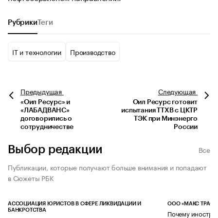
Рубрики
Теги
IT и технологии
Производство
Предыдущая
Следующая
«Оил Ресурс» и
Оил Ресурс готовит
«ЛАБАДВАНС»
испытания TТХВ с ЦКТР
договорились о
ТЭК при Минэнерго
сотрудничестве
России
Выбор редакции
Все
Публикации, которые получают больше внимания и попадают
в Сюжеты РБК
АССОЦИАЦИЯ ЮРИСТОВ В СФЕРЕ ЛИКВИДАЦИИ И
ООО «МАКС ТРАСТ
БАНКРОТСТВА
Почему иностран