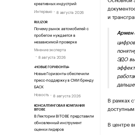
креативных индустрий
документоо
Интервью
8 августа 2026
и трансгра
RULIZOR
Почему рынок автомобилей с
Армен 
пробегом нуждается в
цифров
независимой проверке
понятн
Мнение эксперта
8 августа 2026
ЭДО вы
эффект
«НОВЫЕ ГОРИЗОНТЫ»
Новые Горизонты обеспечили
работа
пресс-поддержку в СМИ бренду
дальше
БАСК
Новость
8 августа 2026
В рамках с
КОНСАЛТИНГОВАЯ КОМПАНИЯ
доступным 
BITOBE
В Лектории BITOBE представили
обновленный инструмент
В центре в
оценки лидеров