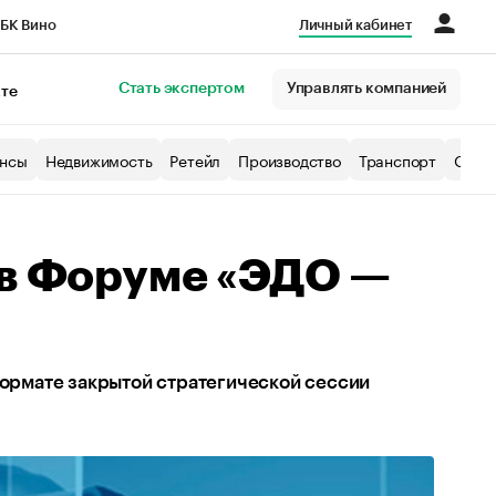
БК Вино
Личный кабинет
Город
Стать экспертом
Управлять компанией
кте
нсы
Недвижимость
Ретейл
Производство
Транспорт
Образ
 в Форуме «ЭДО —
формате закрытой стратегической сессии