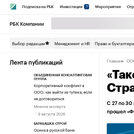
Подписка на РБК
Инвестиции
Мероприятия
Отр
Спорт
Школа управления РБК
РБК Образование
РБ
РБК Компании
Стиль
Крипто
РБК Бизнес-среда
Дискуссионный кл
Выбор редакции
Менеджмент и HR
Право и бухгалтер
Спецпроекты СПб
Конференции СПб
Спецпроекты
Главная
ООО
Технологии и медиа
Финансы
Рынок наличной валют
Лента публикаций
«Так
ОБЪЕДИНЕННАЯ КОНСАЛТИНГОВАЯ
ГРУППА
Корпоративный конфликт в
Стра
ООО: как выйти из тупика, если
не договориться
С 27 по 30
Мнение эксперта
прошел «Ф
9 августа 2026
БАРАБАШКА-СТРОЙ
Осина в русской бане: