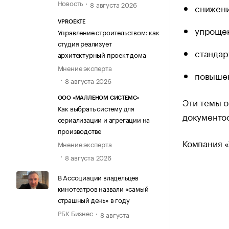
Новость
8 августа 2026
снижени
VPROEKTE
упрощен
Управление строительством: как
студия реализует
стандар
архитектурный проект дома
Мнение эксперта
повышен
8 августа 2026
Эти темы о
ООО «МАЛЛЕНОМ СИСТЕМС»
Как выбрать систему для
документоо
сериализации и агрегации на
производстве
Компания 
Мнение эксперта
8 августа 2026
В Ассоциации владельцев
кинотеатров назвали «самый
страшный день» в году
РБК Бизнес
8 августа