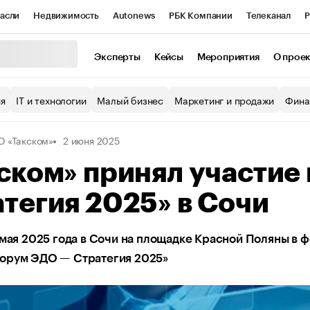
асли
Недвижимость
Autonews
РБК Компании
Телеканал
Р
К Курсы
РБК Life
Тренды
Визионеры
Национальные проекты
Эксперты
Кейсы
Мероприятия
О прое
уб
Исследования
Кредитные рейтинги
Франшизы
Газета
ия
IT и технологии
Малый бизнес
Маркетинг и продажи
Фина
Проверка контрагентов
Политика
Экономика
Бизнес
 «Такском»
2 июня 2025
ы
ском» принял участие
тегия 2025» в Сочи
 мая 2025 года в Сочи на площадке Красной Поляны в 
орум ЭДО — Стратегия 2025»