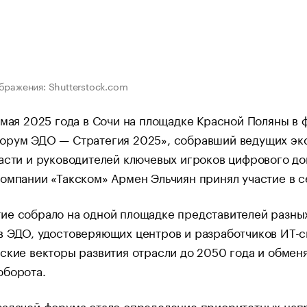
бражения: Shutterstock.com
 мая 2025 года в Сочи на площадке Красной Поляны в
орум ЭДО — Стратегия 2025», собравший ведущих экс
асти и руководителей ключевых игроков цифрового до
омпании «Такском» Армен Эльчиян принял участие в с
ие собрало на одной площадке представителей разны
 ЭДО, удостоверяющих центров и разработчиков ИТ-с
ские векторы развития отрасли до 2050 года и обме
оборота.
задачей форума стало определение приоритетных нап