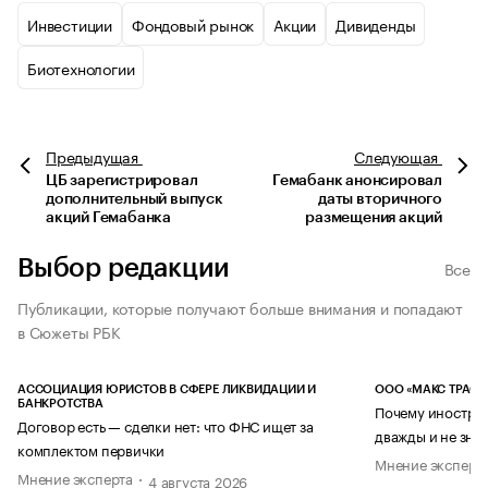
Инвестиции
Фондовый рынок
Акции
Дивиденды
Биотехнологии
Предыдущая
Следующая
ЦБ зарегистрировал
Гемабанк анонсировал
дополнительный выпуск
даты вторичного
акций Гемабанка
размещения акций
Выбор редакции
Все
Публикации, которые получают больше внимания и попадают
в Сюжеты РБК
АССОЦИАЦИЯ ЮРИСТОВ В СФЕРЕ ЛИКВИДАЦИИ И
ООО «МАКС ТРАСТ
БАНКРОТСТВА
Почему иностран
Договор есть — сделки нет: что ФНС ищет за
дважды и не знае
комплектом первички
Мнение эксперт
Мнение эксперта
4 августа 2026