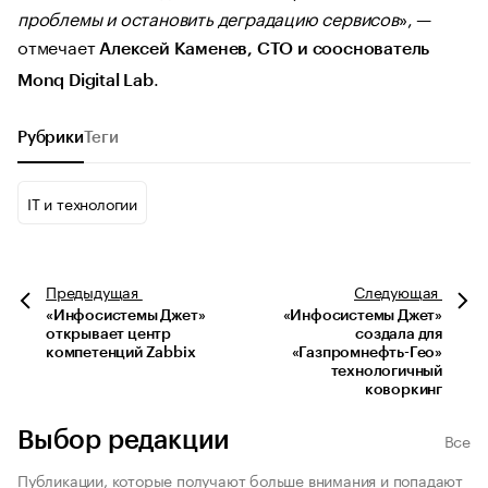
проблемы и остановить деградацию сервисов
», —
отмечает
Алексей Каменев, CTO и сооснователь
.
Monq Digital Lab
Рубрики
Теги
IT и технологии
Предыдущая
Следующая
«Инфосистемы Джет»
«Инфосистемы Джет»
открывает центр
создала для
компетенций Zabbix
«Газпромнефть-Гео»
технологичный
коворкинг
Выбор редакции
Все
Публикации, которые получают больше внимания и попадают