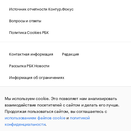
Источник отчетности Контур.Фокус
Вопросы и ответы
Политика Cookies РБК
Контактная информация
Редакция
Рассылка РБК Новости
Информация об ограничениях
Правовая информация
О соблюдении авторских прав
Мы используем cookie. Это позволяет нам анализировать
© АО «РОСБИЗНЕСКОНСАЛТИНГ»,
1995–2026.
Сообщения
и материалы информационного агентства «РБК»
взаимодействие посетителей с сайтом и делать его лучше.
(зарегистрировано Федеральной службой по надзору в сфере
Продолжая пользоваться сайтом, вы соглашаетесь с
связи, информационных технологий и массовых
использованием файлов cookie
и
политикой
коммуникаций (Роскомнадзор) 09.12.2015 за номером ИА
№ФС77-63848) сопровождаются пометкой «РБК». Отдельные
конфиденциальности
.
публикации могут содержать информацию,