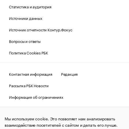
Статистика и аудитория
Источники данных
Источник отчетности Контур.Фокус
Вопросы и ответы
Политика Cookies РБК
Контактная информация
Редакция
Рассылка РБК Новости
Информация об ограничениях
Правовая информация
О соблюдении авторских прав
Мы используем cookie. Это позволяет нам анализировать
© АО «РОСБИЗНЕСКОНСАЛТИНГ»,
1995–2026.
Сообщения
и материалы информационного агентства «РБК»
взаимодействие посетителей с сайтом и делать его лучше.
(зарегистрировано Федеральной службой по надзору в сфере