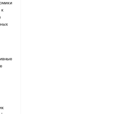
номики
 к
в
тных
тивные
е
ик