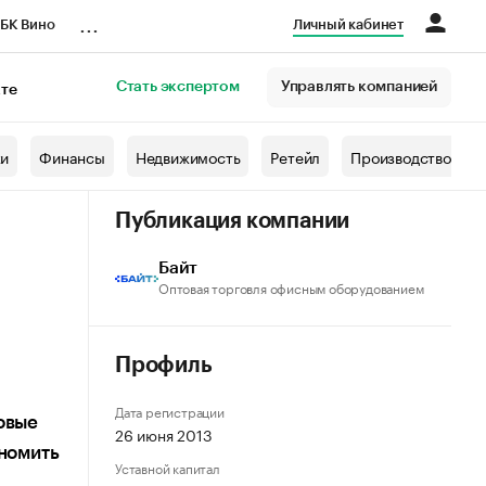
...
БК Вино
Личный кабинет
Стать экспертом
Управлять компанией
кте
азета
жи
Финансы
Недвижимость
Ретейл
Производство
Публикация компании
Байт
Оптовая торговля офисным оборудованием
Профиль
Дата регистрации
овые
26 июня 2013
ономить
Уставной капитал