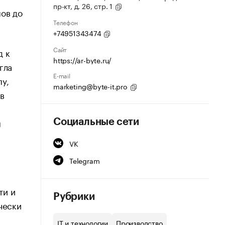
пр-кт, д. 26, стр. 1
пов до
Телефон
+74951343474
Сайт
д к
https://ar-byte.ru/
гла
E-mail
у,
marketing@byte-it.pro
в
м
Социальные сети
VK
Telegram
ти и
Рубрики
чески
IT и технологии
Производство