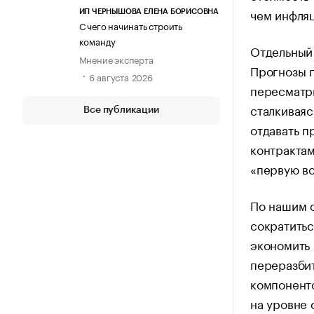
чем инфляц
ИП ЧЕРНЫШОВА ЕЛЕНА БОРИСОВНА
С чего начинать строить
команду
Отдельный 
Мнение эксперта
Прогнозы 
6 августа 2026
пересматри
сталкиваяс
Все публикации
отдавать 
контрактам
«первую в
По нашим о
сократитьс
экономить 
переразбит
компоненто
на уровне 