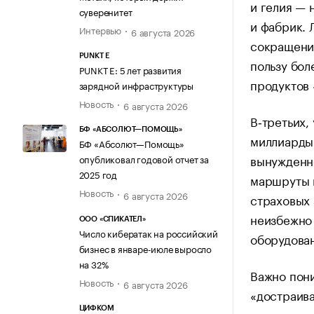
и гелия — 
суверенитет
и фабрик. 
Интервью
6 августа 2026
сокращени
PUNKT E
пользу бол
PUNKT E: 5 лет развития
продуктов 
зарядной инфраструктуры
Новость
6 августа 2026
В‑третьих,
БФ «АБСОЛЮТ—ПОМОЩЬ»
миллиарды 
БФ «Абсолют—Помощь»
вынужденно
опубликовал годовой отчет за
2025 год
маршруты и
Новость
6 августа 2026
страховых 
неизбежно
ООО «СПИКАТЕЛ»
Число кибератак на российский
оборудован
бизнес в январе-июле выросло
на 32%
Важно пони
Новость
6 августа 2026
«достраива
ЦИФКОМ