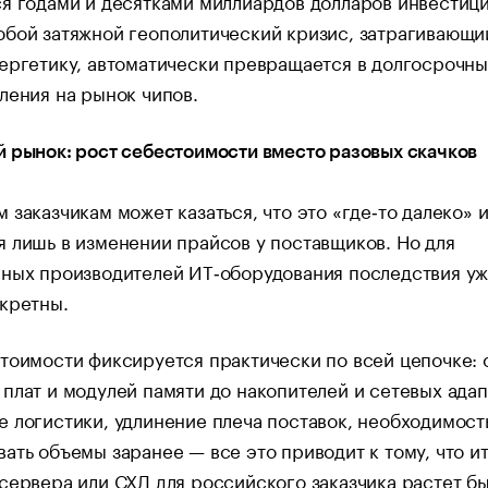
я годами и десятками миллиардов долларов инвестици
бой затяжной геополитический кризис, затрагивающи
ергетику, автоматически превращается в долгосрочн
ления на рынок чипов.
 рынок: рост себестоимости вместо разовых скачков
 заказчикам может казаться, что это «где‑то далеко» 
 лишь в изменении прайсов у поставщиков. Но для
нных производителей ИТ‑оборудования последствия у
кретны.
тоимости фиксируется практически по всей цепочке: 
плат и модулей памяти до накопителей и сетевых адап
 логистики, удлинение плеча поставок, необходимост
ать объемы заранее — все это приводит к тому, что и
сервера или СХД для российского заказчика растет б