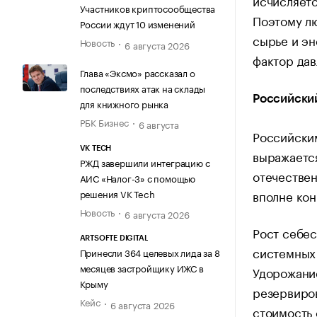
исчисляетс
Участников криптосообщества
Поэтому лю
России ждут 10 изменений
сырье и эн
Новость
6 августа 2026
фактор дав
Глава «Эксмо» рассказал о
последствиях атак на склады
Российский
для книжного рынка
РБК Бизнес
6 августа
Российским
VK TECH
выражается
РЖД завершили интеграцию с
отечестве
АИС «Налог-3» с помощью
решения VK Tech
вполне кон
Новость
6 августа 2026
Рост себес
ARTSOFTE DIGITAL
системных 
Принесли 364 целевых лида за 8
месяцев застройщику ИЖС в
Удорожание
Крыму
резервиров
Кейс
6 августа 2026
стоимость 