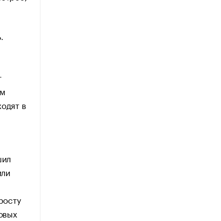
.
т
ым
одят в
шил
или
росту
новых