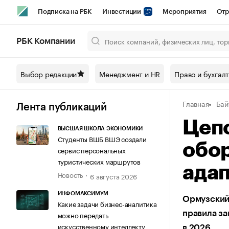
Подписка на РБК
Инвестиции
Мероприятия
Отр
Спорт
Школа управления РБК
РБК Образование
РБ
РБК Компании
Город
Стиль
Крипто
РБК Бизнес-среда
Дискусси
Выбор редакции
Менеджмент и HR
Право и бухгал
Спецпроекты СПб
Конференции СПб
Спецпроекты
Главная
Бай
Технологии и медиа
Финансы
Рынок наличной валют
Лента публикаций
Цепо
ВЫСШАЯ ШКОЛА ЭКОНОМИКИ
Студенты ВШБ ВШЭ создали
обор
сервис персональных
туристических маршрутов
адап
Новость
6 августа 2026
ИНФОМАКСИМУМ
Ормузский 
Какие задачи бизнес-аналитика
правила за
можно передать
искусственному интеллекту
в 2026