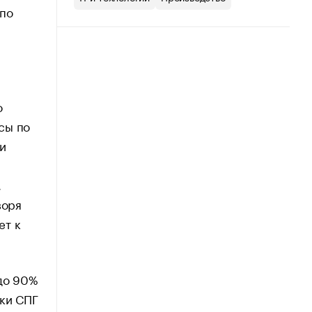
 по
о
сы по
и
.
воря
ет к
 до 90%
вки СПГ