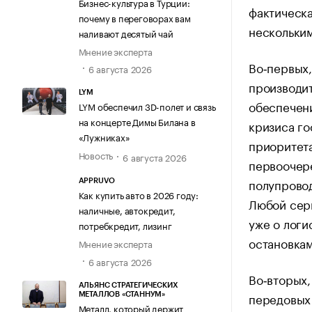
Бизнес-культура в Турции:
фактическа
почему в переговорах вам
нескольки
наливают десятый чай
Мнение эксперта
Во‑первых,
6 августа 2026
производит
LYM
обеспечени
LYM обеспечил 3D-полет и связь
на концерте Димы Билана в
кризиса го
«Лужниках»
приоритета
Новость
6 августа 2026
первоочер
полупровод
APPRUVO
Как купить авто в 2026 году:
Любой серь
наличные, автокредит,
уже о логи
потребкредит, лизинг
остановкам
Мнение эксперта
6 августа 2026
Во‑вторых,
АЛЬЯНС СТРАТЕГИЧЕСКИХ
передовых 
МЕТАЛЛОВ «СТАННУМ»
Металл, который держит