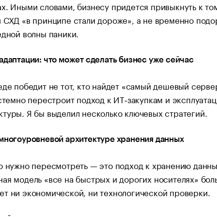
х. Иными словами, бизнесу придется привыкнуть к том
 СХД «в принципе стали дороже», а не временно под
едной волны паники.
адаптации: что может сделать бизнес уже сейчас
еде победит не тот, кто найдет «самый дешевый сервер
истемно перестроит подход к ИТ‑закупкам и эксплуата
туры. Я бы выделил несколько ключевых стратегий.
многоуровневой архитектуре хранения данных
о нужно пересмотреть — это подход к хранению данны
ая модель «все на быстрых и дорогих носителях» бол
т ни экономической, ни технологической проверки.