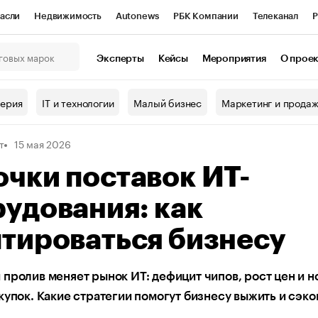
асли
Недвижимость
Autonews
РБК Компании
Телеканал
Р
К Курсы
РБК Life
Тренды
Визионеры
Национальные проекты
Эксперты
Кейсы
Мероприятия
О прое
онный клуб
Исследования
Кредитные рейтинги
Франшизы
Г
терия
IT и технологии
Малый бизнес
Маркетинг и прода
Проверка контрагентов
Политика
Экономика
Бизнес
т
15 мая 2026
ы
чки поставок ИТ-
удования: как
тироваться бизнесу
пролив меняет рынок ИТ: дефицит чипов, рост цен и н
купок. Какие стратегии помогут бизнесу выжить и сэк