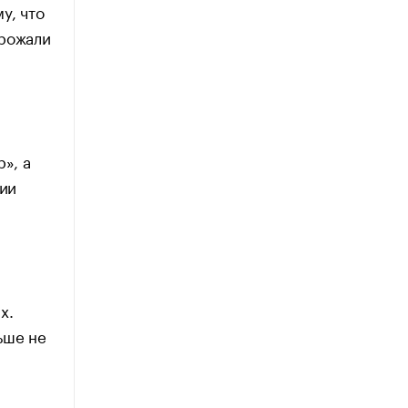
у, что
орожали
», а
ции
х.
ьше не