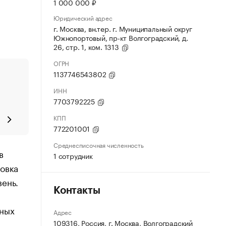
1 000 000 ₽
Юридический адрес
г. Москва, вн.тер. г. Муниципальный округ
Южнопортовый, пр-кт Волгоградский, д.
26, стр. 1, ком. 1313
ОГРН
1137746543802
ИНН
7703792225
КПП
772201001
Среднесписочная численность
в
1 сотрудник
ровка
вень.
Контакты
мных
Адрес
109316, Россия, г. Москва, Волгоградский