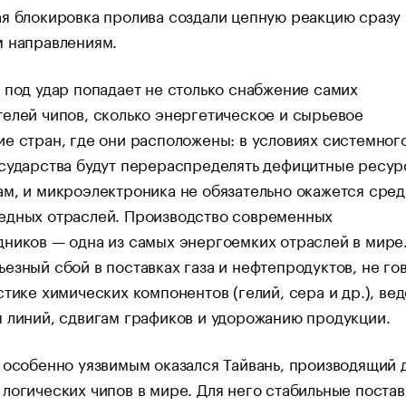
я блокировка пролива создали цепную реакцию сразу
м направлениям.
 под удар попадает не столько снабжение самих
елей чипов, сколько энергетическое и сырьевое
е стран, где они расположены: в условиях системног
сударства будут перераспределять дефицитные ресур
м, и микроэлектроника не обязательно окажется сред
едных отраслей. Производство современных
ников — одна из самых энергоемких отраслей в мире
езный сбой в поставках газа и нефтепродуктов, не го
стике химических компонентов (гелий, сера и др.), вед
 линий, сдвигам графиков и удорожанию продукции.
 особенно уязвимым оказался Тайвань, производящий
логических чипов в мире. Для него стабильные поста