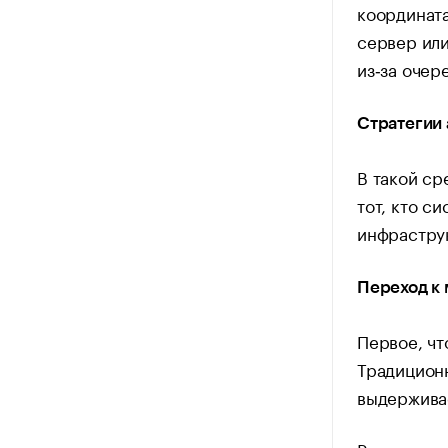
координата
сервер или
из‑за очер
Стратегии 
В такой ср
тот, кто с
инфраструк
Переход к 
Первое, чт
Традиционн
выдерживае