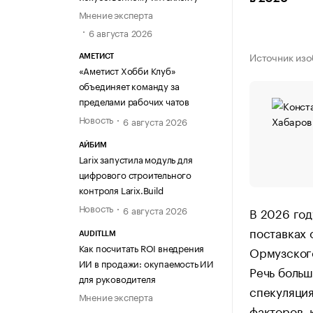
Мнение эксперта
6 августа 2026
Источник изо
АМЕТИСТ
«Аметист Хобби Клуб»
объединяет команду за
пределами рабочих чатов
Новость
6 августа 2026
АЙБИМ
Larix запустила модуль для
цифрового строительного
контроля Larix.Build
Новость
6 августа 2026
В 2026 год
поставках 
AUDITLLM
Как посчитать ROI внедрения
Ормузского
ИИ в продажи: окупаемость ИИ
Речь больш
для руководителя
спекуляци
Мнение эксперта
факторов, 