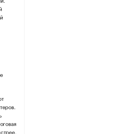
й.
й
ый
и
же
от
теров.
ь
тоговая
ыстрее,