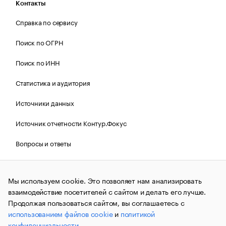
Контакты
Справка по сервису
Поиск по ОГРН
Поиск по ИНН
Статистика и аудитория
Источники данных
Источник отчетности Контур.Фокус
Вопросы и ответы
Политика Cookies РБК
Мы используем cookie. Это позволяет нам анализировать
взаимодействие посетителей с сайтом и делать его лучше.
Контактная информация
Редакция
Продолжая пользоваться сайтом, вы соглашаетесь с
использованием файлов cookie
и
политикой
Рассылка РБК Новости
конфиденциальности
.