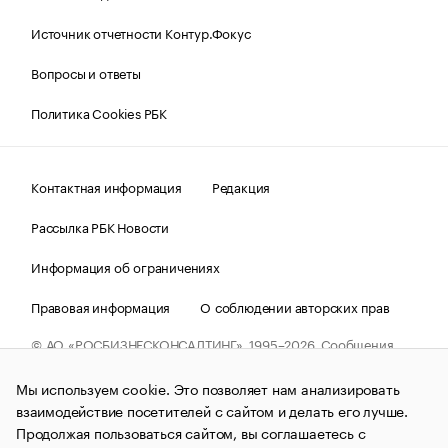
Источник отчетности Контур.Фокус
Вопросы и ответы
Политика Cookies РБК
Контактная информация
Редакция
Рассылка РБК Новости
Информация об ограничениях
Правовая информация
О соблюдении авторских прав
© АО «РОСБИЗНЕСКОНСАЛТИНГ»,
1995–2026.
Сообщения
и материалы информационного агентства «РБК»
(зарегистрировано Федеральной службой по надзору в сфере
Мы используем cookie. Это позволяет нам анализировать
связи, информационных технологий и массовых
коммуникаций (Роскомнадзор) 09.12.2015 за номером ИА
взаимодействие посетителей с сайтом и делать его лучше.
№ФС77-63848) сопровождаются пометкой «РБК». Отдельные
Продолжая пользоваться сайтом, вы соглашаетесь с
публикации могут содержать информацию,