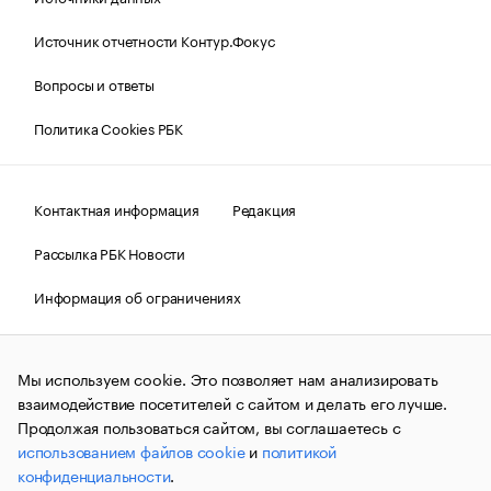
Источник отчетности Контур.Фокус
Вопросы и ответы
Политика Cookies РБК
Контактная информация
Редакция
Рассылка РБК Новости
Информация об ограничениях
Правовая информация
О соблюдении авторских прав
Мы используем cookie. Это позволяет нам анализировать
© АО «РОСБИЗНЕСКОНСАЛТИНГ»,
1995–2026.
Сообщения
и материалы информационного агентства «РБК»
взаимодействие посетителей с сайтом и делать его лучше.
(зарегистрировано Федеральной службой по надзору в сфере
Продолжая пользоваться сайтом, вы соглашаетесь с
связи, информационных технологий и массовых
использованием файлов cookie
и
политикой
коммуникаций (Роскомнадзор) 09.12.2015 за номером ИА
№ФС77-63848) сопровождаются пометкой «РБК». Отдельные
конфиденциальности
.
публикации могут содержать информацию,