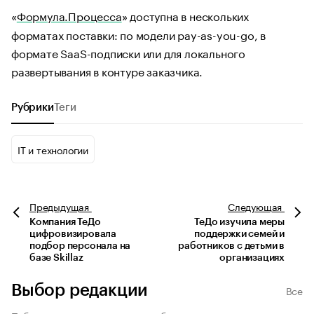
«
Формула.Процесса
» доступна в нескольких
форматах поставки: по модели pay-as-you-go, в
формате SaaS-подписки или для локального
развертывания в контуре заказчика.
Рубрики
Теги
IT и технологии
Предыдущая
Следующая
Компания ТеДо
ТеДо изучила меры
цифровизировала
поддержки семей и
подбор персонала на
работников с детьми в
базе Skillaz
организациях
Выбор редакции
Все