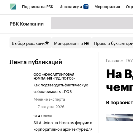
Подписка на РБК
Инвестиции
Мероприятия
Отр
Спорт
Школа управления РБК
РБК Образование
РБ
РБК Компании
Стиль
Крипто
РБК Бизнес-среда
Дискуссионный кл
Выбор редакции
Менеджмент и HR
Право и бухгалтер
Спецпроекты СПб
Конференции СПб
Спецпроекты
Главная
ГБ
Технологии и медиа
Финансы
Рынок наличной валют
Лента публикаций
На 
ООО «КОНСАЛТИНГОВАЯ
КОМПАНИЯ «ГИД ПО ГОЗ»
Как подтвердить фактическую
чемп
себестоимость в ГОЗ
Мнение эксперта
В первенст
7 августа 2026
SILA UNION
SILA Union на Невском форуме о
корпоративной архитектуре для