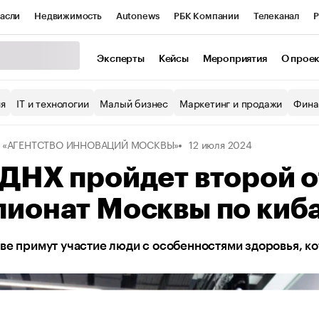
асли
Недвижимость
Autonews
РБК Компании
Телеканал
Р
К Курсы
РБК Life
Тренды
Визионеры
Национальные проекты
Эксперты
Кейсы
Мероприятия
О прое
уб
Исследования
Кредитные рейтинги
Франшизы
Газета
ия
IT и технологии
Малый бизнес
Маркетинг и продажи
Фина
Проверка контрагентов
Политика
Экономика
Бизнес
У «АГЕНТСТВО ИННОВАЦИЙ МОСКВЫ»
12 июля 2024
ы
ВДНХ пройдет второй 
ионат Москвы по киб
ве примут участие люди с особенностями здоровья, 