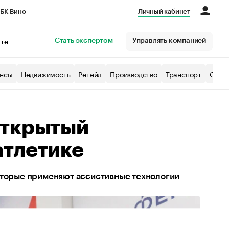
БК Вино
Личный кабинет
Город
Стать экспертом
Управлять компанией
кте
нсы
Недвижимость
Ретейл
Производство
Транспорт
Образ
открытый
атлетике
которые применяют ассистивные технологии