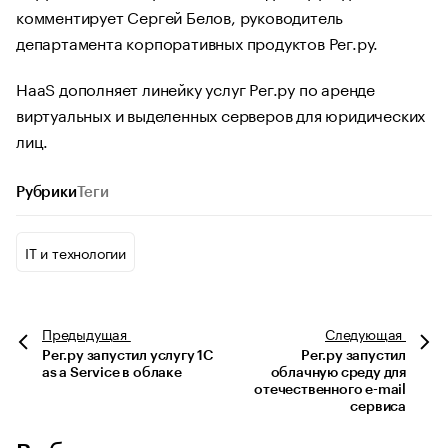
комментирует Сергей Белов, руководитель
департамента корпоративных продуктов Рег.ру.
HaaS дополняет линейку услуг Рег.ру по аренде
виртуальных и выделенных серверов для юридических
лиц.
Рубрики
Теги
IT и технологии
Предыдущая
Следующая
Рег.ру запустил услугу 1С
Рег.ру запустил
as a Service в облаке
облачную среду для
отечественного e-mail
сервиса