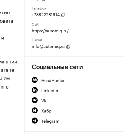
Телефон
итие
+73822281914
овета
Сайт
https://automiq.ru/
ти
E-mail
info@automiq.ru
омпания
Социальные сети
 этапе
ьном
HeadHunter
ня в
LinkedIn
VK
Хабр
Telegram