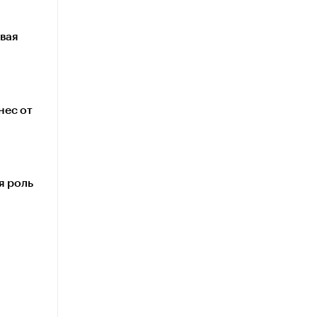
овая
нес от
я роль