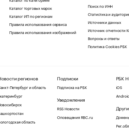
Поиск по ИНН
Каталог торговых марок
Статистика и аудитори
Каталог ИП по регионам
Источники данных
Правила использования сервиса
Источник отчетности 
Правила использования изображений
Вопросы и ответы
Политика Cookies РБК
Новости регионов
Подписки
РБК Н
анкт-Петербург и область
Подписка на РБК
iOS
катеринбург
Androi
Уведомления
Новосибирск
Други
RSS Новости
Башкортостан
Оповещения RBC.ru
Домены
ологодская область
Рег.об