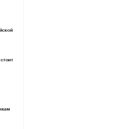
ийской
 стоит
икам