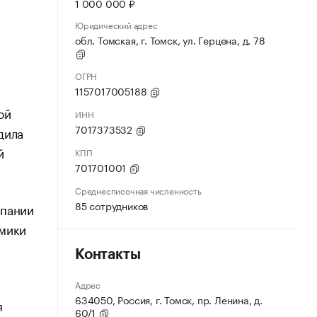
1 000 000 ₽
Юридический адрес
обл. Томская, г. Томск, ул. Герцена, д. 78
ОГРН
1157017005188
ой
ИНН
7017373532
дила
й
КПП
701701001
Среднесписочная численность
85 сотрудников
мпании
омики
Контакты
Адрес
634050, Россия, г. Томcк, пр. Ленина, д.
я
60/1