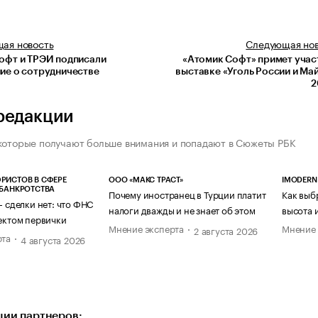
щая
новость
Следующая
но
офт и ТРЭИ подписали
«Атомик Софт» примет учас
ие о сотрудничестве
выставке «Уголь России и Ма
2
редакции
которые получают больше внимания и попадают в Сюжеты РБК
РИСТОВ В СФЕРЕ
ООО «МАКС ТРАСТ»
IMODERN
 БАНКРОТСТВА
Почему иностранец в Турции платит
Как выб
— сделки нет: что ФНС
налоги дважды и не знает об этом
высота 
ектом первички
Мнение эксперта
Мнение 
2 августа 2026
рта
4 августа 2026
ии партнеров: