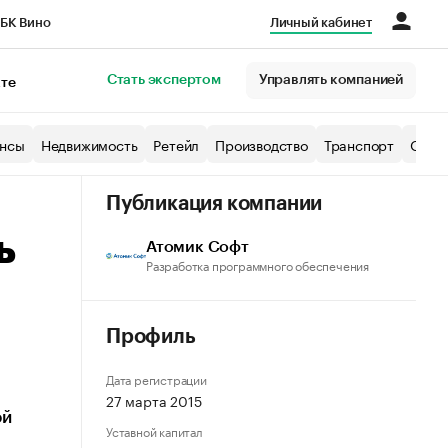
БК Вино
Личный кабинет
Город
Стать экспертом
Управлять компанией
кте
нсы
Недвижимость
Ретейл
Производство
Транспорт
Образ
Публикация компании
ь
Атомик Софт
Разработка программного обеспечения
Профиль
Дата регистрации
27 марта 2015
ой
Уставной капитал