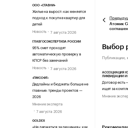
ООО «СТАВНИ»
Жилье на вырост: как меняется
подход к покупке квартир для
Предыду
детей
Атомик С
соглашен
Новость
7 августа 2026
ГЛАВГОСЭКСПЕРТИЗА РОССИИ
Выбор 
95% смет проходят
автоматическую проверку в
Публикации, 
КПСР без замечаний
Новость
7 августа 2026
АССОЦИАЦИЯ Ю
ЛИКВИДАЦИИ И
«ПМСОФТ»
Договор есть 
Дедлайны и бюджеты больше не
ищет за компл
главные: тренды проектов —
Мнение экспе
2026
Мнение эксперта
7 августа 2026
GOLDEX
«Не держаться за решения»: как
Рекомендац