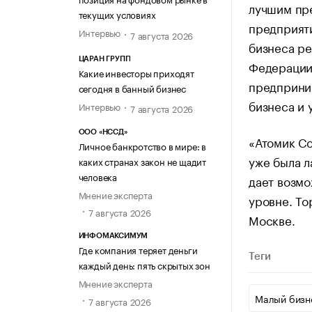
лучшим пр
текущих условиях
предприяти
Интервью
7 августа 2026
бизнеса ре
ЦАРАН ГРУПП
Федерации
Какие инвесторы приходят
предприним
сегодня в банный бизнес
бизнеса и 
Интервью
7 августа 2026
ООО «НССД»
«Атомик Со
Личное банкротство в мире: в
уже была л
каких странах закон не щадит
человека
дает возмо
Мнение эксперта
уровне. То
7 августа 2026
Москве.
ИНФОМАКСИМУМ
Где компания теряет деньги
Теги
каждый день: пять скрытых зон
Мнение эксперта
Малый бизн
7 августа 2026