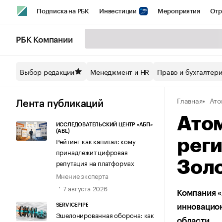
Подписка на РБК
Инвестиции
Мероприятия
Отр
Спорт
Школа управления РБК
РБК Образование
РБ
РБК Компании
Стиль
Крипто
РБК Бизнес-среда
Дискуссионный кл
Выбор редакции
Менеджмент и HR
Право и бухгалтер
Спецпроекты СПб
Конференции СПб
Спецпроекты
Главная
Ато
Технологии и медиа
Финансы
Рынок наличной валют
Лента публикаций
Ато
ИССЛЕДОВАТЕЛЬСКИЙ ЦЕНТР «АБП»
(ABL)
Рейтинг как капитал: кому
рег
принадлежит цифровая
репутация на платформах
Зол
Мнение эксперта
7 августа 2026
Компания «
SERVICEPIPE
инновацио
Эшелонированная оборона: как
области