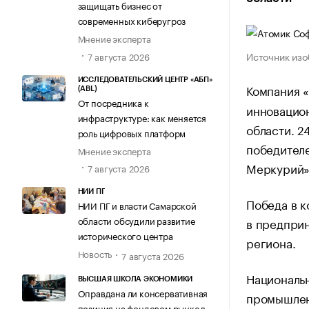
защищать бизнес от
современных киберугроз
Мнение эксперта
Источник изо
7 августа 2026
ИССЛЕДОВАТЕЛЬСКИЙ ЦЕНТР «АБП»
Компания 
(ABL)
От посредника к
инновацио
инфраструктуре: как меняется
области. 2
роль цифровых платформ
победителе
Мнение эксперта
Меркурий»
7 августа 2026
НИИ ПГ
Победа в к
НИИ ПГ и власти Самарской
области обсудили развитие
в предприн
исторического центра
региона.
Новость
7 августа 2026
Националь
ВЫСШАЯ ШКОЛА ЭКОНОМИКИ
Оправдана ли консервативная
промышлен
позиция на фондовом рынке в