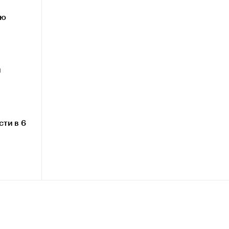
ию
й
ти в 6