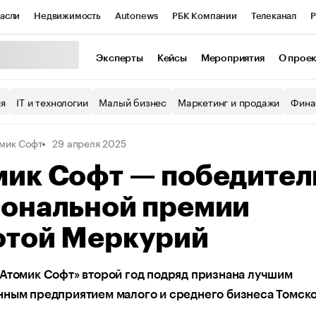
асли
Недвижимость
Autonews
РБК Компании
Телеканал
Р
К Курсы
РБК Life
Тренды
Визионеры
Национальные проекты
Эксперты
Кейсы
Мероприятия
О прое
уб
Исследования
Кредитные рейтинги
Франшизы
Газета
ия
IT и технологии
Малый бизнес
Маркетинг и продажи
Фина
Проверка контрагентов
Политика
Экономика
Бизнес
мик Софт
29 апреля 2025
ы
мик Софт — победител
иональной премии
отой Меркурий
Атомик Софт» второй год подряд признана лучшим
нным предприятием малого и среднего бизнеса Томск