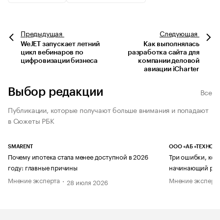
Предыдущая
Следующая
WeJET запускает летний
Как выполнялась
цикл вебинаров по
разработка сайта для
цифровизации бизнеса
компании деловой
авиации iCharter
Выбор редакции
Все
Публикации, которые получают больше внимания и попадают
в Сюжеты РБК
SMARENT
ООО «АБ «ТЕХНОЛ
Почему ипотека стала менее доступной в 2026
Три ошибки, кот
году: главные причины
начинающий рук
Мнение эксперта
Мнение эксперт
28 июля 2026