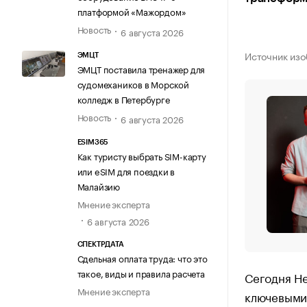
платформой «Мажордом»
Новость
6 августа 2026
Источник изо
ЭМЦТ
ЭМЦТ поставила тренажер для
судомехаников в Морской
колледж в Петербурге
Новость
6 августа 2026
ESIM365
Как туристу выбрать SIM-карту
или eSIM для поездки в
Малайзию
Мнение эксперта
6 августа 2026
СПЕКТРДАТА
Сдельная оплата труда: что это
такое, виды и правила расчета
Сегодня Не
Мнение эксперта
ключевыми 