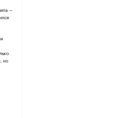
типа —
ился
ли
лько
, но
ы