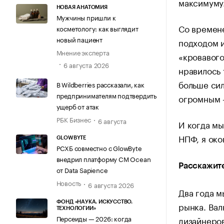
максимуму.
НОВАЯ АНАТОМИЯ
Мужчины пришли к
Со времен
косметологу: как выглядит
новый пациент
подходом и
Мнение эксперта
«кровавого
6 августа 2026
нравилось 
больше сил
В Wildberries рассказали, как
предпринимателям подтвердить
огромным 
ущерб от атак
РБК Бизнес
6 августа
И когда мы
НПФ, я око
GLOWBYTE
РСХБ совместно с GlowByte
внедрил платформу CM Ocean
Расскажите
от Data Sapience
Новость
6 августа 2026
Два года м
ФОНД «НАУКА. ИСКУССТВО.
рынка. Вал
ТЕХНОЛОГИИ»
Персеиды — 2026: когда
дизайнеров