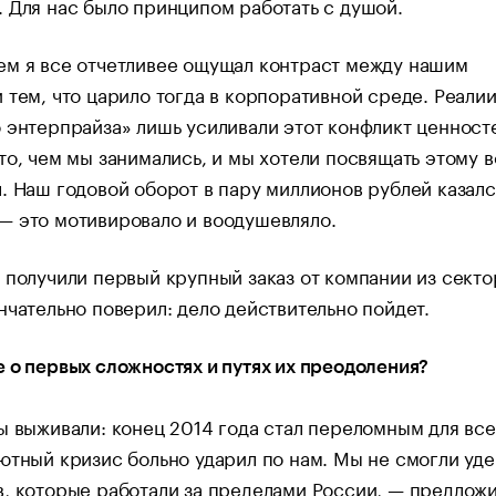
 Для нас было принципом работать с душой.
ем я все отчетливее ощущал контраст между нашим
 тем, что царило тогда в корпоративной среде. Реали
 энтерпрайза» лишь усиливали этот конфликт ценност
то, чем мы занимались, и мы хотели посвящать этому в
. Наш годовой оборот в пару миллионов рублей казалс
— это мотивировало и воодушевляло.
 получили первый крупный заказ от компании из секто
нчательно поверил: дело действительно пойдет.
 о первых сложностях и путях их преодоления?
ы выживали: конец 2014 года стал переломным для все
ютный кризис больно ударил по нам. Мы не смогли уд
, которые работали за пределами России, — предложи