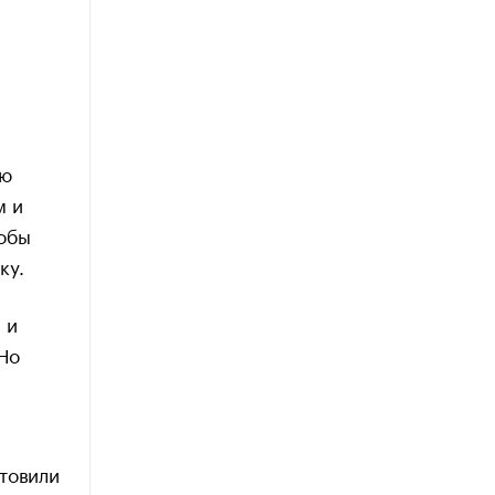
ую
м и
тобы
ку.
 и
Но
товили