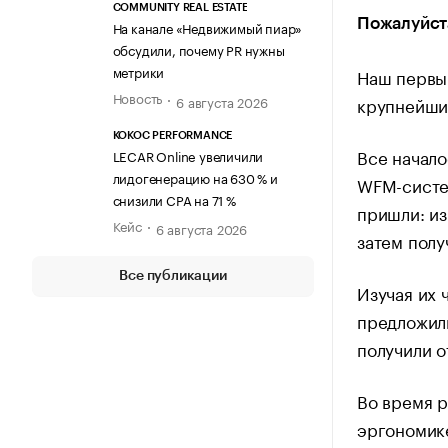
COMMUNITY REAL ESTATE
Пожалуйста
На канале «Недвижимый пиар»
обсудили, почему PR нужны
метрики
Наш первы
Новость
6 августа 2026
крупнейши
KOKOC PERFORMANCE
Все начало
LECAR Online увеличили
лидогенерацию на 630 % и
WFM-систем
снизили CPA на 71 %
пришли: из
Кейс
6 августа 2026
затем полу
Все публикации
Изучая их 
предложили
получили о
Во время р
эргономике