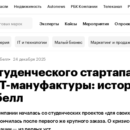
асли
Недвижимость
Autonews
РБК Компании
Телеканал
Р
К Курсы
РБК Life
Тренды
Визионеры
Национальные проекты
Эксперты
Кейсы
Мероприятия
О прое
онный клуб
Исследования
Кредитные рейтинги
Франшизы
Г
терия
IT и технологии
Малый бизнес
Маркетинг и прода
Проверка контрагентов
Политика
Экономика
Бизнес
белл
24 декабря 2025
ы
туденческого стартап
Т-мануфактуры: исто
белл
мпании началась со студенческих проектов «для своих
кончилась после первого же крупного заказа. О кризис
ации — из первых уст