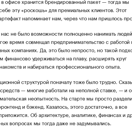
 в офисе хранится брендированный пакет — тогда мы
себе эту «роскошь» для премиальных клиентов. Этот
ртефакт напоминает нам, через что нам пришлось про
 нас не было возможности полноценно нанимать людей
лгое время совмещал предпринимательство с работой 
зных компаниях. Да, это было непросто, но такой подх
м финансово удерживаться на плаву, расширять круг
накомств и набираться профессионального опыта.
ционной структурой поначалу тоже было трудно. Сказ
 средств — многие работали на неполной ставке, — и 
ательская неопытность. На старте мы просто раздел
фронтенд и бэкенд. Казалось, этого достаточно, а все
приложится. Об архитектуре, аналитике, финансах и д
ых вопросах мы тогда даже не задумывались.