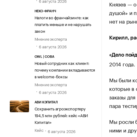
6 августа 2026
Князев — о
душой» и п
НЕКО-ФРАНЧ
Налоги во франчайзинге: как
нет на рын
платить меньше и не нарушать
закон
Кирилл, ра
Мнение эксперта
6 августа 2026
«Дело пойд
OWL | СОВА
2014 года.
Новый сотрудник как клиент:
почему компании вкладываются
в welcome-боксы
Мы были к
Мнение эксперта
которые в 
6 августа 2026
заказы для
АВИ КЭПИТАЛ
пара тести
Сохранить агроэкспортеру
194,5 млн рублей: кейс «АВИ
Мы росли б
Кэпитал»
ними и дру
Кейс
6 августа 2026