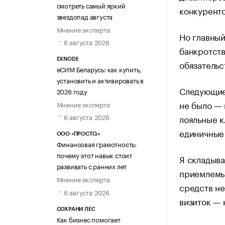
смотреть самый яркий
конкуренто
звездопад августа
Мнение эксперта
Но главный
6 августа 2026
банкротств
EXNODE
обязательс
еСИМ Беларусь: как купить,
установить и активировать в
Следующие 
2026 году
не было — 
Мнение эксперта
6 августа 2026
лояльные к
единичные
ООО «ПРОСТО.»
Финансовая грамотность:
почему этот навык стоит
Я складыва
развивать с ранних лет
приемлемый
Мнение эксперта
средств не
6 августа 2026
визиток —
СОХРАНИ ЛЕС
Как бизнес помогает