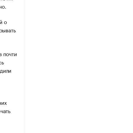
но.
й о
крывать
в почти
сь
одили
них
чать