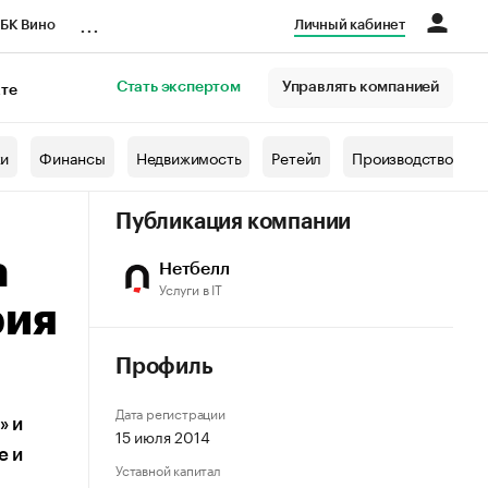
...
БК Вино
Личный кабинет
Стать экспертом
Управлять компанией
кте
азета
жи
Финансы
Недвижимость
Ретейл
Производство
Публикация компании
а
Нетбелл
Услуги в IT
рия
Профиль
Дата регистрации
» и
15 июля 2014
е и
Уставной капитал