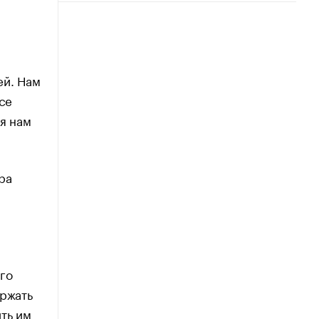
и
ей. Нам
се
я нам
ра
го
ержать
ть им