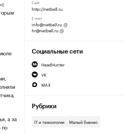
Сайт
«с
http://netbell.ru
оторым
E-mail
info@netbell.ru
hr@netbell.ru
 июле
Социальные сети
HeadHunter
VK
ми,
MAX
олняли
тчика,
Рубрики
я, а за
IT и технологии
Малый бизнес
 по