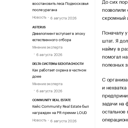
До сих пор
восстановить леса Подмосковья
позволили 
после урагана
скромный а
Новость
6 августа 2026
ASTERUS
Поначалу у
Девелопмент вступает в эпоху
штат. Я до
естественного отбора
Мнение эксперта
найму в ра
6 августа 2026
помогал на
полезных з
DELTA СИСТЕМЫ БЕЗОПАСНОСТИ
Как работает охрана в частном
доме
С организа
Мнение эксперта
и нехватка
6 августа 2026
предприним
COMMUNITY REAL ESTATE
задачи на 
Кейс Community Real Estate был
остальное 
награжден на PR-премии LOUD
операционн
Новость
6 августа 2026