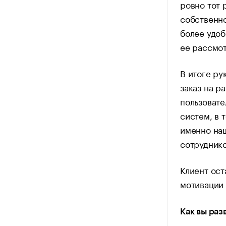
ровно тот 
собственно
более удоб
ее рассмот
В итоге ру
заказ на р
пользовате
систем, в 
именно на
сотруднико
Клиент ост
мотивации 
Как вы ра