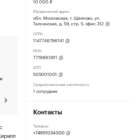
10 000 ₽
Юридический адрес
обл. Московская, г. Щёлково, ул.
Талсинская, д. 59, стр. 5, офис 312
ОГРН
1147746796141
ИНН
7719883911
.
КПП
505001001
и
Среднесписочная численность
1 сотрудник
Контакты
с
Телефон
+74951034300
Кирилл