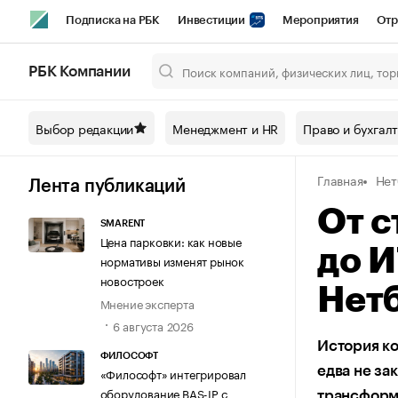
Подписка на РБК
Инвестиции
Мероприятия
Отр
Спорт
Школа управления РБК
РБК Образование
РБ
РБК Компании
Город
Стиль
Крипто
РБК Бизнес-среда
Дискусси
Выбор редакции
Менеджмент и HR
Право и бухгал
Спецпроекты СПб
Конференции СПб
Спецпроекты
Главная
Нет
Технологии и медиа
Финансы
Рынок наличной валют
Лента публикаций
От с
SMARENT
Цена парковки: как новые
до И
нормативы изменят рынок
новостроек
Нет
Мнение эксперта
6 августа 2026
История ко
ФИЛОСОФТ
едва не за
«Философт» интегрировал
оборудование BAS-IP с
трансформ