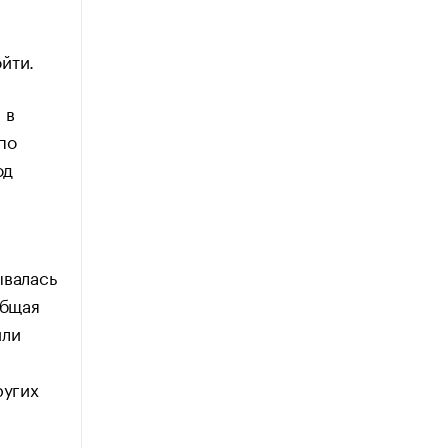
йти.
 в
по
од
ывалась
общая
или
ругих